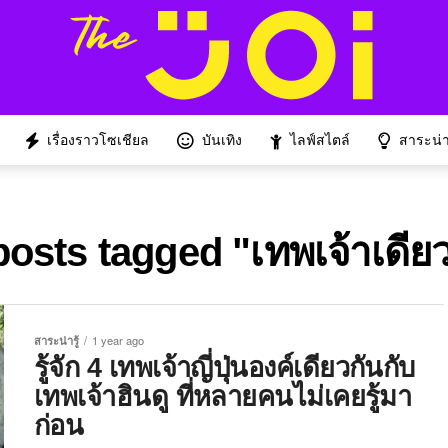
เรื่องราวโซเชียล
บันเทิง
ไลฟ์สไตล์
สาระน่าร
posts tagged "เทพเจ้าเดีย
สาระน่ารู้
1 year ago
รู้จัก 4 เทพเจ้าญี่ปุ่นองค์เดียวกันกับ
เทพเจ้าฮินดู ที่หลายคนไม่เคยรู้มา
ก่อน