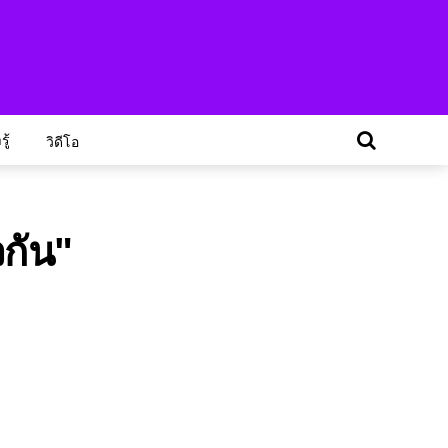
ู้
วิดีโอ
วกัน"