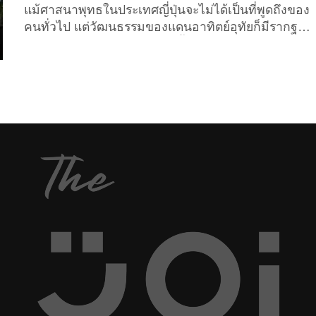
แม้ศาสนาพุทธในประเทศญี่ปุ่นจะไม่ได้เป็นที่พูดถึงของ
คนทั่วไป แต่วัฒนธรรมของแดนอาทิตย์อุทัยก็มีรากฐาน
มาจากศาสนาชินโต (ศาสนาพื้นเมืองของญี่ปุ่นที่
สืบทอดกันมานานหลายศตวรรษ) กับศาสนาพุทธ และ
จากข้อมูลล่าสุดของกรมเอเชียตะวันออก กระทรวงการ
ต่างประเทศของประเทศไทย ก็ยังพบว่าแม้เวลาจะผ่าน
มาหลายศตวรรษ แต่คนญี่ปุ่นในปัจจุบันก็ยังคงนับถือ
ศาสนาชินโตเป็นอันดับ 1 (ร้อยละ 70.5) รองลงมาคือ
ศาสนาพุทธ (ร้อยละ 67.2) และศาสนาคริสต์ (ร้อยละ
1.5) ตามลำดับ ด้วยเหตุนี้ จึงทำให้ชาวญี่ปุ่นเชื่อมโยง
ความเชื่อของพุทธศาสนาบางส่วนเข้าผสมผสานกับ
ปรัชญาหลักคำสอนของศาสนาชินโตพื้นบ้าน เช่น
ความเชื่อในเรื่องของพระโพธิสัตว์และทวยเทพใน
ศาสนาพุทธ รวมถึงความเชื่อเรื่องเทพเจ้าในศาสนา
ชินโต ซึ่งมีหลายองค์ด้วยกัน...