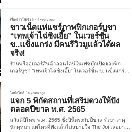
รัลในทวิตเตอร์! นับเป็นอีกหนึ่งไวรัลในช่วงเทศกาล
ตรุษจีน สำหรับเรื่องราวการสั่งซื้อของผ่านพี่ไรเดอร์
ของผู้ใช้งานทวิตเตอร์แอคเคาท์ @i_gubgibth ที่ได้
เรื่องราวโซเชียล
4 years ago
ออกมาแชร์โมเมนต์ขำขันประมาณว่า เธอได้กดสั่งรูป
ชาวเน็ตแห่แชร์ภาพฟิกเกอร์บูชา
ปั้น “เทพเจ้าไฉ่ซิงเอี๊ย” ผ่านทางออนไลน์ โดยทางร้านก็
“เทพเจ้าไฉ่ซิงเอี๊ย” ในเวอร์ชั่น
แจ้งว่าเหลือองค์สุดท้ายที่ตั้งโชว์และไม่มีกล่องให้ ซึ่ง
ข..แข็งแกร่ง มีคนรีวิวมูแล้วได้ผล
เธอก็เห็นว่าร้านอยู่ใกล้ก็เลยตัดสินใจกดสั่งและคิดว่า
จริง!
เดี๋ยวฝากพี่ไรเดอร์อุ้มมาก็คงไม่เป็นไร แต่สุดท้ายพอ
ของมาส่ง ภาพที่เห็นคือช็อตฟีลเธอสุดอะไรสุด เพราะ
ร้านพรีออเดอร์สินค้าออนไลน์ในเฟซบุ๊กเปิดจองฟิก
เสด็จไม่ได้ถูกอุ้มกลับมาอย่างที่คิด แต่กลับนั่งซ้อนท้าย
เกอร์บูชา “เทพเจ้าไฉ่ซิงเอี๊ย” ในเวอร์ชั่น ข..แข็งแกร่ง
พี่ไรเดอร์มาถึงบ้านแบบที่มีเชือกผูกกันตกซะแทน
มีคนรีวิวมูแล้วได้ผลจริง ล่าสุด ชาวเน็ตแห่แชร์จนไว
แน่นอนว่าภาพดังกล่าวทำให้เธออดขำไม่ได้จริง ๆ
รัล! หากบอกว่าสินค้าหลากหลายอย่างในปัจจุบันนั้น
โดยคุณเจ้าของเรื่องราวไวรัลนี้...
ถูกปรับหรือเปลี่ยนแปลงให้เข้ากับยุคสมัยก็คงไม่เกิน
ไลฟ์สไตล์
5 years ago
จริง เพราะล่าสุด วงการสายมูในต่างประเทศก็ได้ผลิต
แจก 5 พิกัดสถานที่เสริมดวงให้ปัง
ฟิกเกอร์เทพเจ้าด้านโชคลาภอย่าง “เทพเจ้าไฉ่ซิงเอี๊ย”
ตลอดปีขาล พ.ศ. 2565
ออกมาวางจำหน่ายให้ได้บูชาเช่นเดียวกัน ซึ่งฟิกเกอร์ที่
สวัสดีปีใหม่ พ.ศ. 2565 ซึ่งปีนี้ตรงกับปีขาล ที่เขาว่าดุ
ว่านี้ไม่ใช่ฟิกเกอร์แบบธรรมดานะ เพราะมีกิมมิคคือ
นักดุหนา แต่ใครที่ฟังแล้วไม่สบายใจ The Joi เลยมา
เป็นฟิกเกอร์ที่ถูกสร้างขึ้นในเวอร์ชั่นแข็งแกร่งกว่าปกติ