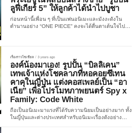
โดยเป็นคลิปวิดีโอสอนไหว้เจ้าแบบสับแบบใหม่ โดยใช้
ลูฟี่เกียร์ 5” ให้ลูกค้าได้นำไปบูชา
ฟีเจอร์ตัดภาพบนไอโฟนในการลบภาพพื้นหลังของรูป
มือที่ถือธูปอยู่ หลังจากนั้นก็มาถึงขั้นตอนที่ศักดิ์สิทธิ์
ก่อนหน้านี้เพื่อน ๆ ที่เป็นแฟนอนิเมะและมังงะดังใน
ที่สุด โดยเจ้าของคลิปได้กดรูปมือที่ถือธูปนี้ค้างไว้ และ
ตำนานอย่าง “ONE PIECE” คงจะได้ตื่นตาเต้นใจไปกับ
เลื่อนไปยังภาพของเทพเจ้าหลากหลายองค์ เพื่อทำการ
พลังใหม่ของ “ลูฟี่” อย่าง “เกียร์ 5” ที่มาในร่างเทพเจ้า
สักการะองค์เทพ เรียกได้ว่าเป็นการอธิษฐานขอพรที่
ดวงอาทิตย์นิกะกันไปแล้ว แต่ล่าสุดดูเหมือนว่าแฟน
สะดวกสบายสุด ๆ และยังเป็นมิตรต่อสิ่งแวดล้อมอีก
การ์ตูนชาวฟิลิปปินส์จะทำถึงยิ่งกว่าเดิม ด้วยการวาง
ด้วย! ...
จำหน่ายรูปปั้นลูฟี่ร่างเทพนิกะให้ลูกค้าได้นำไปตั้งบูชา
เรื่องราวโซเชียล
3 years ago
ที่บ้าน! เมื่อวันที่ 26 มีนาคมที่ผ่านมา ผู้ใช้บัญชี
องค์น้องมาเอง! รูปปั้น “บิลลิเคน”
Reddit ชาวฟิลิปปินส์ชื่อ @jarheadd ได้แชร์ภาพถ่าย
เทพเจ้าแห่งโชคลาภที่หอคอยซึเทน
บริเวณหน้าร้านขายอุปกรณ์สำหรับพิธีกรรมทางศาสนา
คาคุในญี่ปุ่น แต่งคอสเพลย์เป็น “อา
รวมไปถึงรูปปั้นของบุคคลสำคัญในศาสนาคริสต์ แต่
เนีย” เพื่อโปรโมทภาพยนตร์ Spy x
ความพีคมันอยู่ตรงที่มีรูปปั้นอยู่ตัวหนึ่งที่ตั้งเนียนอยู่ใกล้
ๆ...
Family: Code White
ถือเป็นอนิเมะมาแรงที่ได้รับความนิยมเป็นอย่างมาก ทั้ง
ในญี่ปุ่นและต่างประเทศสำหรับอนิเมะเรื่องดังอย่าง
“Spy x Family” ที่ล่าสุดภาพยนตร์ “Spy x Family:
Code White” กำลังจะเข้าฉายที่ญี่ปุ่นในวันที่ 22