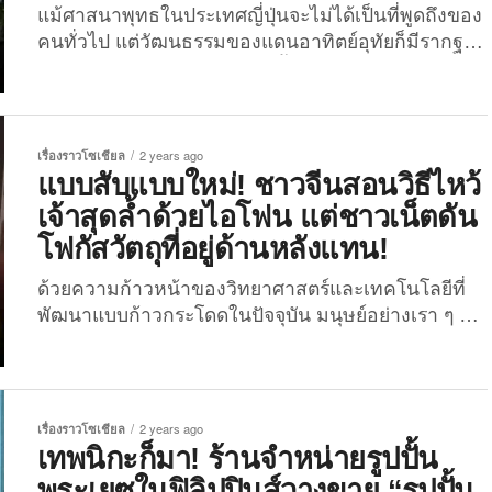
แม้ศาสนาพุทธในประเทศญี่ปุ่นจะไม่ได้เป็นที่พูดถึงของ
คนทั่วไป แต่วัฒนธรรมของแดนอาทิตย์อุทัยก็มีรากฐาน
มาจากศาสนาชินโต (ศาสนาพื้นเมืองของญี่ปุ่นที่
สืบทอดกันมานานหลายศตวรรษ) กับศาสนาพุทธ และ
จากข้อมูลล่าสุดของกรมเอเชียตะวันออก กระทรวงการ
ต่างประเทศของประเทศไทย ก็ยังพบว่าแม้เวลาจะผ่าน
เรื่องราวโซเชียล
2 years ago
มาหลายศตวรรษ แต่คนญี่ปุ่นในปัจจุบันก็ยังคงนับถือ
แบบสับแบบใหม่! ชาวจีนสอนวิธีไหว้
ศาสนาชินโตเป็นอันดับ 1 (ร้อยละ 70.5) รองลงมาคือ
เจ้าสุดล้ำด้วยไอโฟน แต่ชาวเน็ตดัน
ศาสนาพุทธ (ร้อยละ 67.2) และศาสนาคริสต์ (ร้อยละ
โฟกัสวัตถุที่อยู่ด้านหลังแทน!
1.5) ตามลำดับ ด้วยเหตุนี้ จึงทำให้ชาวญี่ปุ่นเชื่อมโยง
ความเชื่อของพุทธศาสนาบางส่วนเข้าผสมผสานกับ
ด้วยความก้าวหน้าของวิทยาศาสตร์และเทคโนโลยีที่
ปรัชญาหลักคำสอนของศาสนาชินโตพื้นบ้าน เช่น
พัฒนาแบบก้าวกระโดดในปัจจุบัน มนุษย์อย่างเรา ๆ ก็
ความเชื่อในเรื่องของพระโพธิสัตว์และทวยเทพใน
ต้องปรับตัวให้เข้ากับยุคสมัย เช่นเดียวกันกับชาวจีนราย
ศาสนาพุทธ รวมถึงความเชื่อเรื่องเทพเจ้าในศาสนา
หนึ่งที่ได้ออกมาแชร์คลิปสอนวิธีไหว้เทพเจ้าแบบง่าย ๆ
ชินโต ซึ่งมีหลายองค์ด้วยกัน...
แค่ปลายนิ้ว โดยใช้โทรศัพท์มือถือเพียงเครื่องเดียว!
ย้อนกลับไปเมื่อช่วงต้นปี 2023 คลิปวิดีโอคลิปหนึ่งได้
เรื่องราวโซเชียล
2 years ago
ถูกโพสต์ลงในกลุ่มเฟซบุ๊ก 好fashion呀你 (คุณเป็นคน
เทพนิกะก็มา! ร้านจำหน่ายรูปปั้น
ทันสมัยมาก) และกลายเป็นไวรัลขึ้นมาบนโลกออนไลน์
พระเยซูในฟิลิปปินส์วางขาย “รูปปั้น