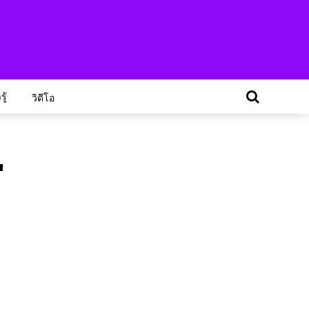
ู้
วิดีโอ
"