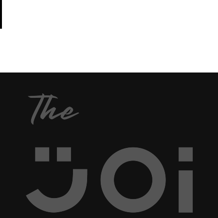
แจกพิกัด 5 สถานที่เสริมดวงของคุณให้ปังปุริเย่ เฮง เฮง
ซึ่งไม่นานมานี้ ภาพฟิกเกอร์บูชา “เทพเจ้าไฉ่ซิง
เฮง ตลอดทั้งปีนี้ ไว้เดินทางไปสักการะบูชาให้สบายใจ
เอี๊ย” ในเวอร์ชั่นแข็งแกร่งก็ได้กลายเป็นไวรัล เมื่อทาง
และเป็นสิริมงคลแก่ชีวิตด้วย โดยเฉพาะอย่างยิ่งคนที่
“เพจขาย” ร้านพรีออเดอร์สินค้าออนไลน์ในเฟซบุ๊ก...
เกิดปีวอก (ชง 100 เปอร์เซ็นต์) หรือเกิดตรงกับปีขาล, ปี
มะเส็ง และปีกุล ซึ่งเป็นปีชงร่วม ต้องรีบไปเช็กอินด่วน!
...