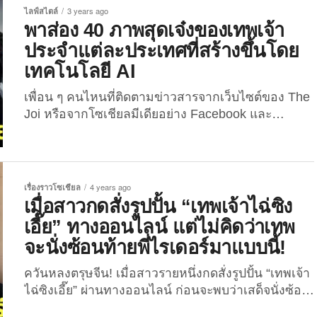
ไลฟ์สไตล์
3 years ago
ธันวาคมที่จะถึงนี้ ทำให้มีแคมเปญโปรโมทภาพยนตร์ที่
พาส่อง 40 ภาพสุดเจ๋งของเทพเจ้า
น่าสนใจตามสถานที่ต่าง ๆ ออกมาให้แฟน ๆ ได้ชมกัน
ประจำแต่ละประเทศที่สร้างขึ้นโดย
มากมาย อย่างไรก็ตาม อีกหนึ่งแคมเปญที่กลายเป็น
ไวรัลและได้รับความสนใจอย่างล้นหลาม คงหนีไม่พ้น
เทคโนโลยี AI
การโปรโมทภาพยนตร์เรื่องดังกล่าวที่ “จุดชมวิวหอคอย
เพื่อน ๆ คนไหนที่ติดตามข่าวสารจากเว็บไซต์ของ The
ซึเทนคาคุ” (Tsutenkaku...
Joi หรือจากโซเชียลมีเดียอย่าง Facebook และ
Instagram จะได้รับชมภาพสุดเจ๋งฝีมือ AI ที่เปลี่ยน
ประเทศต่าง ๆ ให้กลายเป็นตัวละครอนิเมะสไตล์ญี่ปุ่น
หรือเป็นวายร้ายตัวฉกาจในโลกแอนิเมชั่นสุดคูลกันไป
แล้ว สำหรับบทความนี้ The Joi จะพาทุกคนไปส่องผล
เรื่องราวโซเชียล
4 years ago
งานศิลปะจาก AI ของศิลปินดิจิทัลชาวอินเดียที่ชื่อว่า
เมื่อสาวกดสั่งรูปปั้น “เทพเจ้าไฉ่ซิง
“ชาอิค ซาเมียร์ (Shaik Sameer)” ชายชาวอินเดียที่ชื่น
เอี๊ย” ทางออนไลน์ แต่ไม่คิดว่าเทพ
ชอบเทคโนโลยี,...
จะนั่งซ้อนท้ายพี่ไรเดอร์มาแบบนี้!
ควันหลงตรุษจีน! เมื่อสาวรายหนึ่งกดสั่งรูปปั้น “เทพเจ้า
ไฉ่ซิงเอี๊ย” ผ่านทางออนไลน์ ก่อนจะพบว่าเสด็จนั่งซ้อน
ท้ายพี่ไรเดอร์มาถึงบ้าน เรียกว่าขำขันจนกลายเป็นไว