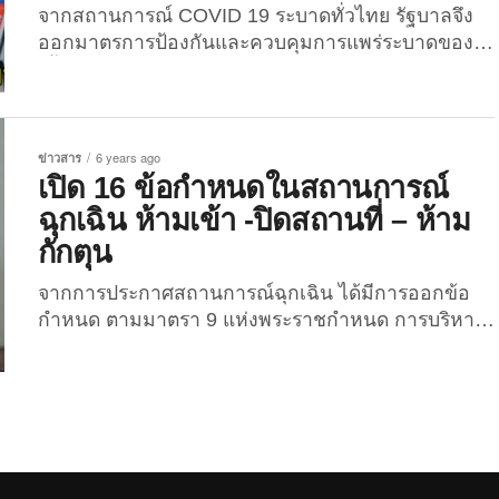
จากสถานการณ์ COVID 19 ระบาดทั่วไทย รัฐบาลจึง
ออกมาตรการป้องกันและควบคุมการแพร่ระบาดของ
เชื้อไวรัสโควิด 19 ด้วยการประกาศเคอร์ฟิว ห้าม
ประชาชนออกจากบ้าน 4 ทุ่ม ถึง ตี 4 ทำให้ร้านค้า ร้าน
สะดวกซื้อ 24 ชั่วโมง ออกมาขานรับมาตรการนี้ด้วย
ทว่า มาตรการนี้ กลับส่งผลกระทบต่อสุนัขจรจัด ที่อาศัย
ข่าวสาร
6 years ago
แอร์เย็น ๆ ในร้านสะดวกซื้อ มานอนหลับดับคลายร้อน
เปิด 16 ข้อกำหนดในสถานการณ์
ทั้งวันทั้งคืน แต่ตอนนี้ไม่เป็นเช่นนั้นแล้ว โดยล่าสุด
ฉุกเฉิน ห้ามเข้า -ปิดสถานที่ – ห้าม
(11...
กักตุน
จากการประกาศสถานการณ์ฉุกเฉิน ได้มีการออกข้อ
กำหนด ตามมาตรา 9 แห่งพระราชกำหนด การบริหาร
ราชการในสถานการณ์ฉุกเฉิน 2548 ฉบับ ที่ 1 โดยมี
การออกข้อกำหนด 16 ข้อ โดยจะมีรายละเอียดของการ
เปิดปิดสถานที่ ข้อห้ามต่างๆ ดังนี้ 1 ห้ามเข้าพื้นที่เสี่ยง
หรือสถานที่ที่มีความเสี่ยงต่อการติดต่อเชื้อโรคโค
วิด-19 ตามที่กำหนดในมติคณะรัฐมนตรีวันที่ 17
มีนาคม 2563 หรือตามที่ผู้ว่าฯ กทม. ผู้ว่าราชการ