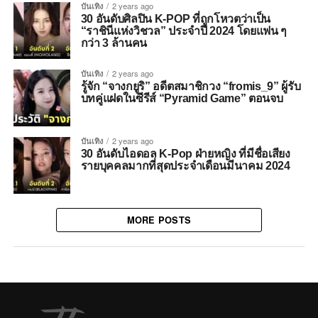
บันเทิง
2 years ago
30 อันดับศิลปิน K-POP ที่ถูกโหวตว่าเป็น
“ราชินีแห่งวิชวล” ประจำปี 2024 โดยแฟน ๆ
กว่า 3 ล้านคน
บันเทิง
2 years ago
รู้จัก “จางกยูริ” อดีตสมาชิกวง “fromis_9” ผู้รับ
บทคู่แฝดในซีรีส์ “Pyramid Game” ตอนจบ
บันเทิง
2 years ago
30 อันดับไอดอล K-Pop ฝ่ายหญิง ที่มีชื่อเสียง
รายบุคคลมากที่สุดประจำเดือนมีนาคม 2024
MORE POSTS