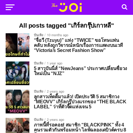
All posts tagged "เกิร์ลกรุ๊ปเกาหลี"
บันเทิง
10 months ago
“จื่อวี (Tzuyu)” แห่ง “TWICE” ขอโทษแฟน
คลับ หลังถูกวิจารณ์หนักเรื่องการแสดงบนเวที
“Victoria’s Secret Fashion Show”
บันเทิง
1 year ago
5 สาวบันนี่ส์ “NewJeans” ประกาศเปลี่ยนชื่อวง
ใหม่เป็น “NJZ”
บันเทิง
2 years ago
ลูกสาวเท็ดดี้มาแล้ว! เปิดประวัติ 5 สมาชิกวง
“MEOVV” เกิร์ลกรุ๊ปวงแรกของ “THE BLACK
LABEL” ว่าที่ตัวจี๊ดแห่งเจน 5
บันเทิง
2 years ago
ภาพนี้ที่รอคอย! สมาชิก “BLACKPINK” ทั้ง 4
คนรวมตัวกันพร้อมหน้า ไลฟ์ฉลองเดบิวต์ครบ 8