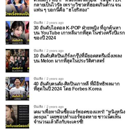
กลายเป็นไวรัล เพราะวิชวลที่ฮอตเกินต้าน จน
แฟน ๆ บอกนี่คือ “ฮโยริสอง”
บันเทิง
2 years ago
30 อันดับไอดอล K-POP ฝ่ายหญิง ที่ถูกค้นหา
บน YouTube เกาหลีมากที่สุด ในช่วงครึ่งปีแรก
ของปี 2024
บันเทิง
2 years ago
10 อันดับศิลปินเกิร์ลกรุ๊ปที่มียอดสตรีมมิ่งเพลง
บน Melon มากที่สุดในประวัติศาสตร์
บันเทิง
2 years ago
40 อันดับคนดัง-ศิลปินเกาหลี ที่มีอิทธิพลมาก
ที่สุดในปี 2024 โดย Forbes Korea
บันเทิง
2 years ago
เดมาเพื่อหาเงินซื้อแอร์พอดของแทร่! “หนิงหนิง
aespa” เผยชอบทำแอร์พอดหาย ชาวเน็ตเห็น
จำนวนแล้วถึงกับจะเครซี่!