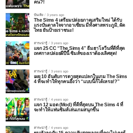
คน?!
บันเทิง
3 years ago
The Sims 4 เตรียมปล่อยภาคเสริมใหม่ ได้รับ
แรงบันดาลใจจากอาเซียน มีทั้งศาลพระภูมิ, ผัด
ไทย ยันป้ายเราชนะ!
สาระน่ารู้
3 years ago
แจก 25 CC “The Sims 4” ธีมฮาโลวีนที่ดีที่สุด
เทศกาลปล่อยผีปีนี้ ซิมส์ของเราต้องเลิศสุด!
สาระน่ารู้
3 years ago
เผย 10 อันดับการตายสุดแปลกในเกม The Sims
4 ที่จะทำให้ทุกคนอึ้งว่า “แบบนี้ก็ได้เหรอ!?”
สาระน่ารู้
4 years ago
แจก 12 มอด (Mod) ที่ดีที่สุดบน The Sims 4 ที่
จะทำให้แฟนซิมส์เล่นเกมสนุกขึ้น
สาระน่ารู้
4 years ago
ขนหัวลุกกับ 15 ความลับสุดหลอนที่คุณไม่เคยรู้