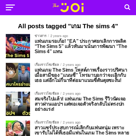
All posts tagged "เกม The sims 4"
ข่าวสาร
2 years ago
แฟนเกมรอเก้อ! “EA” ประกาศยกเลิกการผลิต
“The Sims 5” แล้วหันมาเน้นการพัฒนา “The
Sims 4” แทน
เรื่องราวโซเชียล
2 years ago
แฟนเกม The Sims โพสต์ภาพเรื่องราวปริศนา
เมื่อสามีของ “แนนซี่” โทรมาบอกว่าจะเลิกกับ
เธอ แต่อีกไม่กี่นาทีต่อมาแนนซี่ดันตุยซะงั้น!
เรื่องราวโซเชียล
2 years ago
สมจริงไปแล้ว! แฟนเกม The Sims รีวิวนัดเจอ
สาวผ่านแอปฯ แต่พอเจอตัวจริงกลับไม่ตรงปก
อย่างแรง!
เรื่องราวโซเชียล
2 years ago
สาวแชร์ประสบการณ์เลิกกับแฟนหนุ่ม เพราะ
เขารับไม่ได้ที่เธอมีแฟนในเกม The Sims หลาย