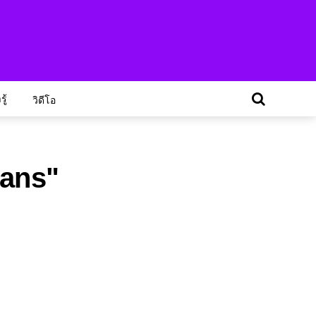
ู้
วิดีโอ
eans"