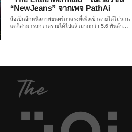
“NewJeans” จากเพจ PathAi
ถือเป็นอีกหนึ่งภาพยนตร์มาแรงที่เพิ่งเข้าฉายได้ไม่นาน
แต่ก็สามารถกวาดรายได้ไปแล้วมากกว่า 5.6 พันล้าน
บาททั่วโลก สวนทางเสียงวิพากษ์วิจารณ์ในแง่ลบ
สำหรับภาพยนตร์เรื่อง “The Little Mermaid” ฉบับคน
แสดง และอย่างที่หลายคนทราบกันดี ว่าผู้ที่มารับบท
เป็น “แอเรียล” ในภาพยนตร์เรื่องดังกล่าวนี้ คือนักร้อง
สาว “ฮัลลี เบลีย์” (Halle Bailey) ซึ่งในเวอร์ชั่นเกาหลี
ก็ได้น้อง “แดเนียล มาร์ช” (Danielle Marsh)...