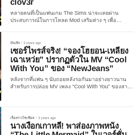
clov3r
หลายคนที่เป็นแฟนเกม The Sims น่าจะเคยผ่าน
ประสบการณ์ในการโหลด Mod เสริมต่าง ๆ เพื่อ
รังสรรค์ตัวละครของเราให้ดูสมจริงและสวยงามยิ่งขึ้น
และคงเคยผ่านการแต่งตัวละครให้ดูเหมือนกับคนที่มี
ชีวิตอยู่จริงมาแล้ว เช่นเดียวกันกับแฟนเกม The
บันเทิง
3 years ago
Sims รายนี้ ที่ใช้ชื่อช่องยูทูปว่า clov3r ที่ได้นำเสนอผล
เซอร์ไพรส์จริง! “จองโฮยอน-เหลียง
งานการรังสรรค์ตัวละครในเกม The Sims 4 ให้มีหน้า
เฉาเหว่ย” ปรากฏตัวใน MV “Cool
ตาละม้ายคล้ายคลึงกับบรรดาไอดอลเกาหลีและศิลปิน
With You” ของ “NewJeans”
ระดับโลกมากมาย ซึ่งบอกเลยว่าแต่ละคนนั้นออกมา
เหมือนสุด ๆ ซึ่งล่าสุดยูทูปเบอร์รายนี้ก็ได้แชร์ผล
หลังจากที่แฟน ๆ นับถอยหลังรอกันมาอย่างยาวนาน
งานการสร้าง 5 สมาชิกวง...
สำหรับการปล่อย MV เพลง “Cool With You” ของสาว
ๆ “NewJeans” ล่าสุดเมื่อคืนนี้ (19 กรกฎาคม 2566)
ตัว MV ก็ได้ถูกปล่อยออกมาให้แฟน ๆ รับชมเรียบร้อย
แล้ว! โดยก่อนหน้านี้ ทางต้นสังกัดอย่าง ADOR...
เรื่องราวโซเชียล
3 years ago
นางเงือกเกาหลี! พาส่องภาพหนัง
“The Little Mermaid” ในเวอร์ชั่น