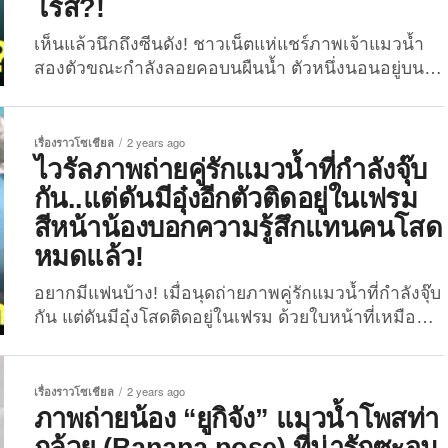
การวิจัยเจ้าอุ๋งในศูนย์ หลังจากที่คลิปวิดีโอบางช่วง
โรส?!
เลี้ยงน้องออนไลน์จนเกิดเป็นกระแสโรงเรียนอนุบาล
บางตอนของการดูสตรีมแก๊งอุ๋งที่ว่าถูกแชร์ออกไป
แมวน้ำขึ้นมา โดยไวรัลโรงเรียนอนุบาลแมวน้ำดัง
เห็นแล้วนึกถึงซีนดัง! ชาวเน็ตแห่แชร์ภาพเจ้าแมวน้ำ
นอกจากชาวเน็ตญี่ปุ่นเขาจะตามไปรับชมสตรีมในช่อง
กล่าวนั้น เริ่มต้นมาจากผู้ใช้งาน X:
สองตัวขณะกำลังลอยคอบนผืนน้ำ ตัวหนึ่งนอนอยู่บน
ของศูนย์ฟื้นฟูและวิจัยแมวน้ำบน YouTube แล้ว บาง
@hokahoka_times ที่มีผู้ติดตามกว่า 1.6 หมื่นคน ได้
แพ ในขณะที่อีกตัวเกาะแพอยู่ข้าง ๆ ทำชาวเน็ตแห่แซว
คนก็ทนความน่ารักของน้องไม่ไหวจนถึงกับต้องวาดรูป
แชร์คลิปวิดีโอบางช่วงบางตอนของการดูสตรีมแก๊งอุ๋
นี่มัน “แจ็คกับโรส” จากหนัง “ไททานิค” (Titanic)
แฟนอาร์ตให้น้อง และวันนี้พวกเราก็ได้รวบรวมภาพ
งบน YouTube ในช่อง “Zeehondencentrum
เมื่อวันที่ 5 สิงหาคมที่ผ่านมา ชาวเน็ตญี่ปุ่นผู้ใช้บัญชี X:
เรื่องราวโซเชียล
2 years ago
ความน่ารักบางส่วนของ “แฟนอาร์ตสุดคาวาอี้ของแก๊ง
Pieterburen” ซึ่งเป็นศูนย์ฟื้นฟูและวิจัยแมวน้ำที่ประเทศ
@nekopublish ได้ทำการแชร์ภาพถ่ายของเจ้าแมวน้ำ
ไวรัลภาพถ่ายคู่รักแมวน้ำที่กำลังจุ๊บ
อุ๋งแห่งโรงเรียนอนุบาลแมวน้ำ” ที่กำลังเป็นไวรัลบน...
เนเธอร์แลนด์ ต่อมาคลิปดังกล่าวได้กลายเป็นที่พูดถึง
สองตัวขณะกำลังลอยคอบนผืนน้ำ พร้อมแคปชั่นระบุว่า
กัน..แต่ดันมีอุ๋งอีกตัวติดอยู่ในเฟรม
และถูกแชร์ต่อจนมีผู้คนนับหมื่นตามไปสตรีมดูน้องกัน
“ใครก็ตามที่บอกว่านี่มันคือซีนของแจ็คกับโรสจากหนัง
สีหน้าน้องบอกความรู้สึกแทนคนโสด
แบบทั้งวันทั้งคืน จากตอนแรกยอดผู้ชมมีเพียงหลักสิบก็
ไททานิค พวกคุณอัจฉริยะมาก!” เนื่องจากในภาพจะ
พุ่งขึ้นมาหลายเท่าตัวจนเจ้าหน้าที่ศูนย์ทั้งรู้สึกงุนงงและ
หมดแล้ว!
เห็นว่าเจ้าอุ๋งตัวหนึ่งกำลังนอนอยู่บนแพ ในขณะที่อีก
รู้สึกยินดีที่มีผู้คนให้ความสนใจรวมถึงให้การสนับสนุน
ตัวเกาะขอบแพไว้ ดูคล้ายฉากหลังจากเรือไททานิค
อยากมีแฟนบ้าง! เมื่อนุดถ่ายภาพคู่รักแมวน้ำที่กำลังจุ๊บ
ผ่านการบริจาคสมทบทุนที่จะนำไปใช้เพื่อการฟื้นฟูและ
ล่ม...
กัน แต่ดันมีอุ๋งโสดติดอยู่ในเฟรม ด้วยใบหน้าที่เหมือน
การวิจัยเจ้าอุ๋งในศูนย์...
ถามว่า..ฉันมาทำอะไรที่นี่?! จากรูปถ่ายสู่มีมคนโสด!
สำหรับภาพคู่รักแมวน้ำที่กำลังจุ๊บกันแต่ดันมีอุ๋งอีกตัว
ติดอยู่ในเฟรมของทางพิพิธภัณฑ์สัตว์น้ำโทบะ (Toba
เรื่องราวโซเชียล
2 years ago
Aquarium) ประเทศญี่ปุ่น ซึ่งต้องบอกเลยว่าน้องอุ๋งตัวนี้
ภาพถ่ายน้อง “ยูกิจัง” แมวน้ำโพสท่า
เป็นตัวแทนคนโสดชัด ๆ เพราะสีหน้าของน้องบอก
กล้วย (Banana pose) ที่น่ารักซะจน