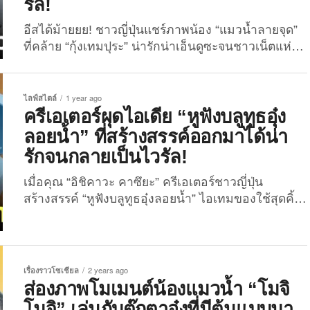
รัล!
อีสได้ม้ายยย! ชาวญี่ปุ่นแชร์ภาพน้อง “แมวน้ำลายจุด”
ที่คล้าย “กุ้งเทมปุระ” น่ารักน่าเอ็นดูซะจนชาวเน็ตแห่กด
ไลก์จนเป็นไวรัล! คอนเทนต์สัตว์โลกน่ารักจากแดน
ปลาดิบกลายเป็นไวรัลขึ้นมาอย่างต่อเนื่อง ล่าสุด
ภาพถ่ายเจ้า “แมวน้ำลายจุด” แห่ง “Oga Aquarium
ไลฟ์สไตล์
1 year ago
GAO” หรือพิพิธภัณฑ์สัตว์น้ำที่ตั้งอยู่ในเมืองโอกะ จัง
ครีเอเตอร์ผุดไอเดีย “หูฟังบลูทูธอุ๋ง
หวัดอาคิตะ ประเทศญี่ปุ่น ก็ได้รับความสนใจอย่าง
ลอยน้ำ” ที่สร้างสรรค์ออกมาได้น่า
ล้นหลามอีกครั้ง เพราะความอ้วมตุ้ยของน้องที่มองแวบ
รักจนกลายเป็นไวรัล!
แรกนั้นรู้สึกว่า..นี่มันกุ้งเทมปุระชัด ๆ ย้อนกลับไปเมื่อ
ช่วงต้นเดือนที่ผ่านมา คุณเจ้าของแอคเคาท์ X:
เมื่อคุณ “อิชิคาวะ คาซึยะ” ครีเอเตอร์ชาวญี่ปุ่น
@on2taro1 ผู้ชื่นชอบการถ่ายภาพเหล่าก้อนอุ๋งที่
สร้างสรรค์ “หูฟังบลูทูธอุ๋งลอยน้ำ” ไอเทมของใช้สุดคิ้ว
พิพิธภัณฑ์สัตว์น้ำในประเทศญี่ปุ่น...
ท์ที่ชาวเน็ตถูกใจจนกลายเป็นไวรัล 3.5 ล้านวิว!
กลายเป็นไวรัลที่ชาวเน็ตแห่มุงกันอีกแล้ว สำหรับคอน
เทนต์จากคุณ “อิชิคาวะ คาซึยะ” ครีเอเตอร์ชาวญี่ปุ่นผู้
ใช้แอคเคาท์ X: @issikazu20 ที่มีผู้ติดตามกว่า 1 แสน
เรื่องราวโซเชียล
2 years ago
คน เจ้าของไอเดียผลงานสร้างสรรค์เยอะแยะมากมาย
ส่องภาพโมเมนต์น้องแมวน้ำ “โมจิ
ไม่ว่าจะเป็น “ฟองน้ำรูปแพะ”, “กระปุกใส่เครื่องปรุงรูป
โมจิ” เล่นกับตุ๊กตาอุ๋งที่มีต้นแบบมา