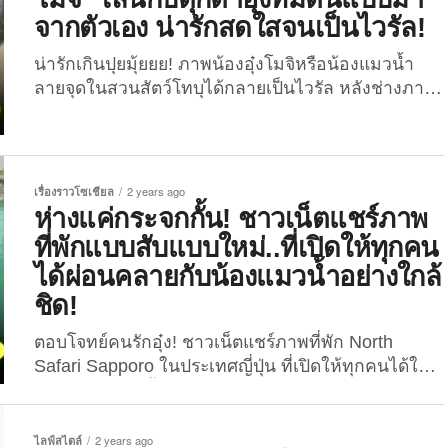
นกกระทุง”, “จานซอสรูปโลมา”, “ที่กดสบู่น้องหมา
จากตัวเอง น่ารักสดใสจนเป็นไวรัล!
ชิบะ”, “ที่เก็บสายชาร์จนากน้อย” และ “พาวเวอร์แบงค์
หนูแฮมสเตอร์” ซึ่งไม่นานมานี้คุณเขาก็ได้เผยภาพไอ
น่ารักเกินปุยมุ้ยยย! ภาพน้องอุ๋งโมจิหรือน้องแมวน้ำ
เทมสุดน่ารักอย่าง “หูฟังบลูทูธอุ๋งลอยน้ำ” ที่ทำเอาชาว
ลายจุดในสวนสัตว์โทบุได้กลายเป็นไวรัล หลังช่างภาพ
เน็ตแห่กดไลก์ให้กับความครีเอทีฟกันเพียบ! สำหรับ
ชาวญี่ปุ่นเผยโมเมนต์น้องเล่นกับตุ๊กตาอุ๋งที่มีต้นแบบมา
กิมมิคความน่ารักของเจ้าไอเทมหูฟังบลูทูธอุ๋งลอยน้ำ
จากตัวเอง! กลับมาเป็นไวรัลอีกครั้ง! สำหรับเจ้า
ชิ้นนี้ก็คือน้องเขาถูกออกแบบมาให้มีลักษณะเป็นน้อง
แมวน้ำลายจุด (Spotted Seal) หนึ่งในสัตว์ที่ทางสวน
แมวน้ำแบบครึ่งตัว ก็โผล่มาให้เห็นแค่หน้าตาน่ารัก ๆ
สัตว์โทบุประเทศญี่ปุ่นดูแล ซึ่งความน่ารักของน้องก็
เรื่องราวโซเชียล
2 years ago
เท่านั้น ซึ่งเวลาเก็บน้องไว้ในเคสสีฟ้า (ตามภาพ)...
ทำเอาผู้พบเห็นทุกคนใจเหลวไปตาม ๆ กัน แม้แต่ทาง
ห่างแค่กระจกกั้น! ชาวเน็ตแชร์ภาพ
สวนสัตว์เองก็ยังเรียกน้องด้วยความเอ็นดูว่า “แมวน้ำ
ที่พักแบบสับแบบใหม่..ที่เปิดให้ทุกคน
โมจิโมจิ” เมื่อช่วงเดือนพฤศจิกายนที่ผ่านมา คุณช่าง
ได้ผ่อนคลายกับน้องแมวน้ำอย่างใกล้
ภาพหรือผู้ใช้ X: @chikuwa_0412 ได้โพสต์เซ็ตภาพ
ชิด!
เจ้าแมวน้ำลายจุดหรือน้องโมจิที่อยู่ในสวนสัตว์โทบุ
ประเทศญี่ปุ่น ซึ่งความน่ารักของภาพถ่ายเซ็ตนี้ก็คือเป็น
ตอบโจทย์คนรักอุ๋ง! ชาวเน็ตแชร์ภาพที่พัก North
ภาพที่เผยให้เห็นโมเมนต์แสนสดใสของก้อนโมจิขณะ
Safari Sapporo ในประเทศญี่ปุ่น ที่เปิดให้ทุกคนได้ใกล้
กำลังเล่นกับตุ๊กตาอุ๋งที่ถูกถอดแบบมากจากตัวน้องเขา
ชิดกับน้องแมวน้ำและเหล่าสัตว์โลกน่ารักภายในห้อง!
(เหมือนเป๊ะ!) ราวกับคิดว่าเจ้าตุ๊กตาตัวนี้มีชีวิตและเป็น
ชาวเน็ตญี่ปุ่นรายหนึ่งบนแพลตฟอร์ม X (ทวิตเตอร์)
เพื่อนของตัวเองยังไงยังงั้น งานนี้บอกเลยว่าแต่ละช็อต
ได้ออกมาแชร์ประสบการณ์การเช็คอินที่พักใน
ไลฟ์สไตล์
2 years ago