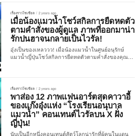
ลอยน้ำ” ก็คือดีไซน์ตัวที่กรองใบชาจะเป็นรูปแมวน้ำ
ใจเจ็บสุด ๆ ความน่ารักของเจ้าอุ๋งถูกส่งตรงมาจาก
แบบเต็มตัว...
ประเทศญี่ปุ่นอีกแล้ว รอบนี้เป็นคลิปวิดีโอก้อนน้องอุ๋งใน
เรื่องราวโซเชียล
2 years ago
พิพิธภัณฑ์สัตว์น้ำ Sendai Umino-Mori จังหวัดมิยางิ ที่
เมื่อน้องแมวน้ำโชว์สกิลการยืดหดตัว
กำลังโบกมือทักทายและเล่นกับคุณเจ้าหน้าที่ผู้ดูแล ซึ่ง
ตามคำสั่งของผู้ดูแล ภาพที่ออกมาน่า
บอกเลยว่าภาพที่ออกมานั้นดูน่ารักแบบสุด ๆ จนชาว
รักปนฮาจนกลายเป็นไวรัล!
เน็ตใจเจ็บไปตาม ๆ กัน เมื่อไม่กี่วันที่ผ่านมา (วันที่ 4
กันยายน...
อุ๋งเป็นของเหลววว! เมื่อน้องแมวน้ำในศูนย์อนุรักษ์
แมวน้ำญี่ปุ่นโชว์สกิลการยืดหดตัวตามคำสั่งของคุณ
เจ้าหน้าที่ผู้ดูแล ซึ่งภาพที่ออกมาก็ดูน่ารักปนฮาจน
กลายเป็นไวรัล 4.4 ล้านวิว! ความน่ารักของเจ้าอุ๋ง
ถูกส่งตรงมาจากประเทศญี่ปุ่นอีกแล้ว รอบนี้เป็นคลิป
วิดีโอก้อนน้องอุ๋งในศูนย์อนุรักษ์แมวน้ำ Okhotsk
เรื่องราวโซเชียล
2 years ago
Tokkari Center จังหวัดฮอกไกโด ที่กำลังโชว์สกิลสุด
พาส่อง 12 ภาพแฟนอาร์ตสุดคาวาอี้
เจ๋งอย่างการยืดหดตัวตามคำสั่งของคุณเจ้าหน้าที่ผู้ดูแล
ของแก๊งอุ๋งแห่ง “โรงเรียนอนุบาล
ซึ่งภาพที่ออกมาก็ดูน่ารักปนฮาจนชาวเน็ตแห่เอ็นดูไป
แมวน้ำ” คอนเทนต์ไวรัลบน X ฝั่ง
ตาม ๆ กัน เมื่อไม่นานมานี้ (วันที่ 22 สิงหาคม 2024)
ญี่ปุ่น!
ผู้ใช้ X:...
นับเป็นอีกหนึ่งคอนเทนต์สัตว์โลกน่ารักที่ผู้คนในแดน