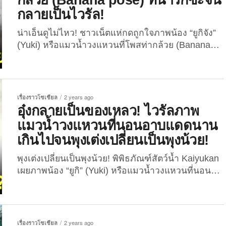
ความรู้สึกที่อยู่ส่วนลึกในใจไปหมดแล้ววว (ไม่มีใคร
กลายเป็นไวรัล!
อิจฉาทั้งนั้น!) ทำเอาเหล่าชาวเน็ตแห่เอ็นดูกันไม่
หวาดไม่ไหว เมื่อทางพิพิธภัณฑ์สัตว์น้ำโทบะ (Toba
น่าเอ็นดูไม่ไหว! ชาวเน็ตแห่กดถูกใจภาพน้อง “ยูกิจัง”
Aquarium) ในประเทศญี่ปุ่น ได้โพสต์เซ็ตภาพถ่ายสัตว์
(Yuki) หรือแมวน้ำวงแหวนที่โพสท่ากล้วย (Banana
โลกตัวก้อนอย่าง “แมวน้ำ” ที่เผยให้เห็นโมเมนต์สุดแสน
pose) อย่างน่ารัก ล่าสุดกลายเป็นไวรัล 5.1 ล้านวิว
จะโรแมนติกปนฮาของคู่รักคู่หนึ่งที่จุ๊บปากกันแสดง
แล้ว! หากใครยังคงจำกันได้ ก่อนหน้านี้ The Joi เคย
ความรักกันแบบไม่มีหยุดหย่อน โดยความพีคก็คือหาก
นำเสนอภาพความน่ารักของเจ้า “ยูกิจัง” (Yuki) หรือ
สังเกตในภาพถ่ายดี ๆ...
แมวน้ำวงแหวนที่นอนอาบแดดจนดูเหมือนกำลังจะ
เรื่องราวโซเชียล
2 years ago
ละลายกันไปแล้ว ซึ่งภาพดังกล่าวนั้นก็ทำเอาเหล่าชาว
อุ๋งกลายเป็นของเหลว! ไวรัลภาพ
เน็ตแห่เอ็นดูกันไม่น้อย ล่าสุดคอนเทนต์เจ้าอุ๋งยูกิก็กลับ
แมวน้ำวงแหวนที่นอนอาบแดดนาน
มาเป็นไวรัลอีกครั้ง เมื่อน้องโพสท่ากล้วยหรือ Banana
เกินไปจนพุงเต่งเปลี่ยนเป็นพุงน้วย!
pose แล้วดันออกมาน่ารักจนนุดใจเจ็บกันเป็นแถวเป็น
แนว!...
พุงเต่งเปลี่ยนเป็นพุงน้วย! พิพิธภัณฑ์สัตว์น้ำ Kaiyukan
เผยภาพน้อง “ยูกิ” (Yuki) หรือแมวน้ำวงแหวนที่นอน
อาบแดดนานเกินไปจนดูเหมือนว่าน้องกำลังจะละลาย
ซะอย่างงั้น! คอนเทนต์สัตว์โลกน่ารักรอบนี้มาจาก
แดนปลาดิบอะเกน สำหรับภาพถ่ายน้อง “ยูกิ” (Yuki)
หรือแมวน้ำวงแหวนแห่งพิพิธภัณฑ์สัตว์น้ำ Kaiyukan
เรื่องราวโซเชียล
2 years ago