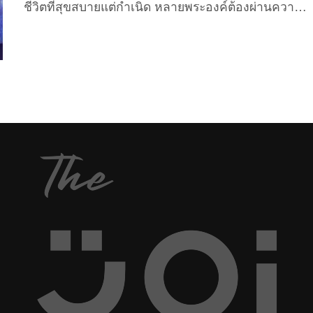
ชีวิตที่สุขสบายแต่กำเนิด หลายพระองค์ต้องผ่านความ
ยากลำบาก และฝ่าฟันอุปสรรคนานัปประการกว่าจะมา
เป็นเจ้าหญิงผู้สง่างาม เคียงข้างกับเจ้าชายรูปงามชั่วนิจ
นิรันดร์ The Joi เลยจะพาทุกคนไปส่อง 10 เจ้าหญิง
ดิสนีย์ที่มีชีวิตลำบาก (ก่อนสุขสบาย) จากน้อยไปมาก
ที่สุด ที่ยิ่งอ่าน ยิ่งรู้สึกสงสารเจ้าหญิงแต่ละพระองค์
เหลือเกิน! 10. โพคาฮอนทัส จากเรื่อง “Pocahontas”
“โพคาฮอนทัส” เป็นตัวละครเจ้าหญิงดิสนีย์ที่มีความ
มั่นใจในตัวเอง รู้ว่าตัวเองต้องการอะไร และแม้ว่าเธอ
จะไม่ได้รับการเลี้ยงดูโดยพ่อแม่แย่ที่สุด เมื่อเทียบกับเจ้า
หญิงดิสนีย์คนอื่น...