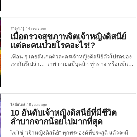
การแพทย์, วิทยาศาสตร์ ไปจนถึงวงการศิลปะ เพื่อน ๆ
คงเคยได้เห็นผลงานการวาดภาพโดยใช้เทคโนโลยี AI
กันมาบ้างแล้ว และคงปฏิเสธไม่ได้ว่าบางครั้งผลงาน
ของ AI นั้นก็ดูน่าทึ่งสุด ๆ จนหลาย ๆ คนต้องซูฮกให้กับ
สาระน่ารู้
4 years ago
ความล้ำหน้าของมัน ล่าสุดทางเพจเฟซบุ๊ก V i n ͭ ͣs...
เมื่อตรวจสุขภาพจิตเจ้าหญิงดิสนีย์
แต่ละคนป่วยโรคอะไร!?
เพื่อน ๆ เคยสังเกตตัวละครเจ้าหญิงดิสนีย์ตัวโปรดของ
เรากันรึเปล่า… ว่าพวกเธอมีบุคลิก ท่าทาง หรือแม้แต่
พฤติกรรมที่แปลกจากคนรอบตัวกันมั้ย? เพราะถ้าว่ากัน
ตามจริงแล้ว เจ้าหญิงดิสนีย์แต่ละคนก็มีความแปลก
และแตกต่างจากตัวการ์ตูนอื่น ๆ ในเรื่องที่เด่นชัด 1-2
อย่าง แต่เราก็ไม่สามารถหาคำอธิบายได้ เช่น “แอน
นา” จาก “Frozen” ดีดมากเหมือนกินม้า หรือ “เอลซ่า”
ไลฟ์สไตล์
5 years ago
พี่สาวของเธอ ก็ดูมองโลกในแง่ร้ายตลอดเวลา แล้ว
10 อันดับเจ้าหญิงดิสนีย์ที่มีชีวิต
ในที่สุด The...
ลำบากจากน้อยไปมากที่สุด
ไม่ใช่ “เจ้าหญิงดิสนีย์” ทุกพระองค์ที่ประสูติ แล้วจะมี