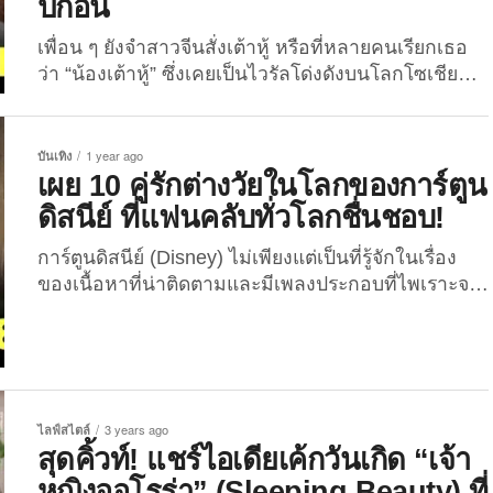
ปีก่อน
เพื่อน ๆ ยังจำสาวจีนสั่งเต้าหู้ หรือที่หลายคนเรียกเธอ
ว่า “น้องเต้าหู้” ซึ่งเคยเป็นไวรัลโด่งดังบนโลกโซเชียล
ไทยเมื่อหลายปีก่อนกันได้รึเปล่า? ล่าสุดเมื่อไม่กี่วันที่
ผ่านมา เจ้าตัวได้ออกมาเปิดเผยเรื่องราวสุดช็อก! ให้
แฟน ๆ ได้ฟังผ่านแอปพลิเคชั่น “Douyin (โต่วอิน)” หรือ
บันเทิง
1 year ago
“TikTok เวอร์ชั่นจีน” ว่าตอนเด็กเธอเคยตกเป็นเหยื่อ
เผย 10 คู่รักต่างวัยในโลกของการ์ตูน
แก๊งค้ามนุษย์?! นับเป็นอีกเรื่องสะเทือนใจที่ชาวเน็ต
ดิสนีย์ ที่แฟนคลับทั่วโลกชื่นชอบ!
ไทยต้องเสียน้ำตากันอีกเรื่องในช่วงนี้ เมื่อ “น้องเต้าหู้”
การ์ตูนดิสนีย์ (Disney) ไม่เพียงแต่เป็นที่รู้จักในเรื่อง
หรือ “ออโรร่า (Aurora)” อินฟลูเอนเซอร์ดังชาวจีน...
ของเนื้อหาที่น่าติดตามและมีเพลงประกอบที่ไพเราะจน
ใครหลายคนร้องตามได้จนโต แต่การ์ตูนดิสนีย์ยังมีการ
สร้างเรื่องราวของคู่รักในแบบที่หลากหลาย รวมถึงการ
สะท้อนถึงความรักในหลากหลายรูปแบบ อย่างเช่น
“คู่รักต่างวัย” ที่บางคู่ก็มีอายุที่แตกต่างกันมาก จนทำให้
หลายคนรู้สึกตกใจหรือทึ่งไปกับความสัมพันธ์เหล่านั้น
ไลฟ์สไตล์
3 years ago
เลยก็ว่าได้ ดังนั้น ในบทความนี้ The Joi เลยจะพาเพื่อน
สุดคิ้วท์! แชร์ไอเดียเค้กวันเกิด “เจ้า
ๆ ไปรู้จัก 10 คู่รักต่างวัยในโลกของการ์ตูนดิสนีย์ที่แฟน
หญิงออโรร่า” (Sleeping Beauty) ที่