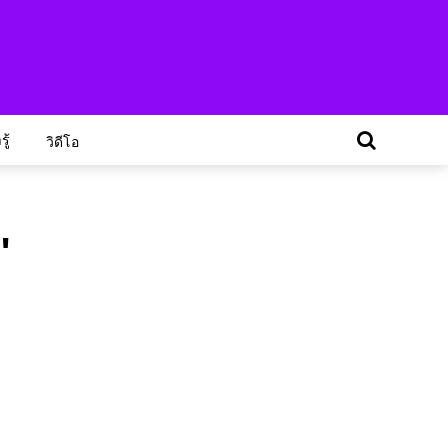
ู้
วิดีโอ
"