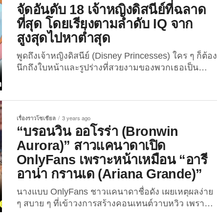
ชวล โดยสวมเสื้อผ้าแฟชั่นจากแบรนด์ดังระดับโลก มา
จัดอันดับ 18 เจ้าหญิงดิสนีย์ที่ฉลาด
เดินช้อปปิ้งแบบสวย ๆ เลิศ ๆ กลางกรุงปารีสของ
ที่สุด โดยเรียงตามลำดับ IQ จาก
ฝรั่งเศส แต่ละคนจะเลือกสวมชุดของแบรนด์อะไรบ้าง?
สูงสุดไปหาต่ำสุด
ไปดูกันเลย!...
พูดถึงเจ้าหญิงดิสนีย์ (Disney Princesses) ใคร ๆ ก็ต้อง
นึกถึงใบหน้าและรูปร่างที่สวยงามของพวกเธอเป็น
อันดับแรก ๆ แต่นอกจากความสวยแล้ว พวกเธอก็มี
สมองและความสามารถหลากหลาย นอกเหนือจากการ
เย็บปักถักร้อยและทำงานบ้านงานเรือน ในบทความนี้
The Joi เลยจะพาเพื่อน ๆ ไปดูการจัดอันดับความฉลาด
เรื่องราวโซเชียล
3 years ago
ของเจ้าหญิงดิสนีย์ทั้ง 18 คนกัน ใครคือ “เจ้าหญิง
“บรอนวิน ออโรร่า (Bronwin
ดิสนีย์ที่ฉลาดที่สุด” โดยเรียงลำดับจาก IQ สูงสุดไปหา
Aurora)” สาวแคนาดาเปิด
IQ ต่ำสุด ถ้าอยากรู้ว่า...
OnlyFans เพราะหน้าเหมือน “อารี
อาน่า กรานเด (Ariana Grande)”
นางแบบ OnlyFans ชาวแคนาดาชื่อดัง เผยเหตุผลง่าย
ๆ สบาย ๆ ที่เข้าวงการสร้างคอนเทนต์วาบหวิว เพราะมี
คนทักว่าหน้าเหมือน “อารีอาน่า กรานเด (Ariana