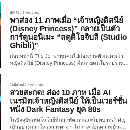
Grande)” เพื่อน ๆ คงเคยได้อ่านบทสัมภาษณ์ไอดอล
สายเซ็กซี่ชื่อดังหลากหลายเชื้อชาติ เผยเหตุผลที่เข้า
บันเทิง
3 years ago
วงการสร้างคอนเทนต์วาบหวิว 18+ บนเว็บไซต์
พาส่อง 11 ภาพเมื่อ “เจ้าหญิงดิสนีย์
OnlyFans หลายคนทำเพราะชอบแต่งตัวเซ็กซี่เลย
(Disney Princess)” กลายเป็นตัว
เปลี่ยนความชอบให้กลายเป็นเงิน หรือบางคนก็ทำ
การ์ตูนอนิเมะ “สตูดิโอจิบลิ (Studio
เพราะได้เงินเร็วและเยอะล้วน ๆ ...
Ghibli)”
ก่อนหน้านี้ The Joi พาทุกคนไปส่องภาพตัวละครเจ้า
หญิงดิสนีย์ (Disney Princess) ที่หลายคนโปรดปราน
ถูกเปลี่ยนให้กลายเป็นตัวการ์ตูนในหลากหลายสไตล์
และอิริยาบถ เช่น “กลายร่างเป็นสาวพลัสไซส์ (Plus
Size)” หรือแม้กระทั้งแปลงร่างเป็น “ซูเปอร์ฮีโร่จากค่าย
ไลฟ์สไตล์
3 years ago
Marvel และ DC” ที่ถูกสร้างขึ้นโดยเทคโนโลยีปัญญา
สวยสะกด! ส่อง 10 ภาพ เมื่อ AI
ประดิษฐ์ หรือ AI ทั้งสิ้น แต่จะเป็นอย่างไร… หากมีผู้ใช้
เนรมิตเจ้าหญิงดิสนีย์ ให้เป็นเวอร์ชั่น
เทคโนโลยีดังกล่าว เปลี่ยนตัวละครเจ้าหญิงดิสนีย์สุดป๊
หนัง Dark Fantasy ยุค 80s
อบให้กลายเป็นตัวการ์ตูนอนิเมะจาก “สตูดิโอจิบลิ
(Studio Ghibli)”...
ในปัจจุบันเทคโนโลยีนั้นถูกพัฒนาและมีบทบาทสำคัญ
เป็นอย่างมากในวงการต่าง ๆ ไม่ว่าจะเป็นความบันเทิง,