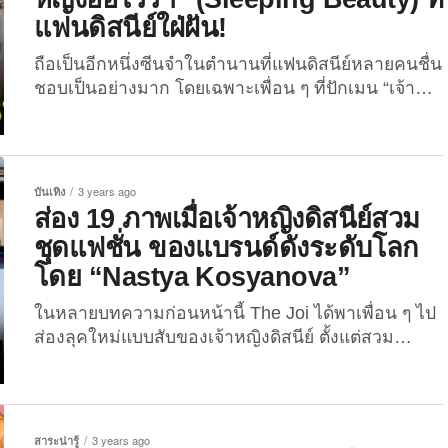
คลับทั่วโลกชื่นชอบ จะมีคู่ไหนบ้าง แล้วแต่ละคนจะอายุ
แฟนดิสนีย์ใฝ่ฝัน!
ห่างกันขนาดไหน? ถ้าอยากรู้ก็ตามไปดูกันเลย! 1. โพ
คาฮอนทัสกับกัปตันจอห์น สมิธ (Pochahontas)...
ถือเป็นอีกหนึ่งซีนจำในตำนานที่แฟนดิสนีย์หลายคนชื่น
ชอบเป็นอย่างมาก โดยเฉพาะเพื่อน ๆ ที่ปักเมน “เจ้า
หญิงออโรร่า” หรือ “เจ้าหญิงนิทรา” จากการ์ตูน
“Sleeping Beauty” สำหรับฉากของสามนางฟ้าแม่ทูล
หัว ที่วางแผนช่วยกันจัดงานฉลองครบรอบวันเกิดอายุ
ครบ 16 พรรษาให้กับเจ้าหญิงออโรร่าโดยไม่ใช้
บันเทิง
3 years ago
เวทมนตร์วิเศษ ซึ่งฉากตีกันของนางฟ้าทั้งสามนี้ยังคง
ส่อง 19 ภาพเมื่อเจ้าหญิงดิสนีย์สวม
ติดตราตรึงใจ และช่วยเพิ่มสีสันให้กับเนื้อเรื่องเป็นอย่าง
ชุดแฟชั่น ของแบรนด์ดังระดับโลก
มาก โดยเฉพาะภาพเค้กวันเกิดกว่า 10 ชั้นที่นางฟ้า
โดย “Nastya Kosyanova”
ฟลอร่าตั้งใจสร้างสรรค์มาให้กับเจ้าหญิงองค์น้อย ซึ่งดู
ไม่ค่อยสมส่วนเท่าไหร่นัก แต่ก็ถูกอกถูกใจแฟนดิสนีย์
ในหลายบทความก่อนหน้านี้ The Joi ได้พาเพื่อน ๆ ไป
หลายต่อหลายคน จนเค้กเอนดังกล่าวกลายเป็นอีกหนึ่ง
ส่องลุคใหม่แบบสับของเจ้าหญิงดิสนีย์ ตั้งแต่สวม
เค้กวันเกิดที่แฟนดิสนีย์ใฝ่ฝัน อยากได้มาไว้ในครอบ
บทบาทเป็นซูเปอร์ฮีโร่สาวในจักรวาล “Marvel” และ
ครองและเป็นที่จดจำมากที่สุด ...
“DC” ยันลุคเดินพรมแดงในงาน “MET GALA” งาน
แฟชั่นสุดยิ่งใหญ่ของโลก สำหรับบทความนี้ เราเลยจะ
พาทุกคนไปยลโฉมของ 19 เจ้าหญิงดิสนีย์ในลุคแคช
สาระน่ารู้
3 years ago