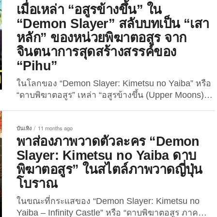
Animation” ที่ตั้งคำถามสมมุติว่า “ถ้าเหล่าเสาหลัก
เมื่อเหล่า “อสูรข้างขึ้น” ใน
กลายเป็นหนึ่งใน 12 อสูรจันทราของราชาอสูรอย่าง “คิ
“Demon Slayer” สลับบทเป็น “เสา
บุตสึจิ มุซัน...
หลัก” ของหน่วยพิฆาตอสูร จาก
จินตนาการสุดสร้างสรรค์ของ
“Pihu”
ในโลกของ “Demon Slayer: Kimetsu no Yaiba” หรือ
“ดาบพิฆาตอสูร” เหล่า “อสูรข้างขึ้น (Upper Moons)”
คือฝั่งตรงข้ามที่น่ากลัวที่สุดของเหล่า “เสาหลัก” แห่ง
หน่วยพิฆาตอสูร ซึ่งเป็นนักดาบฝีมือสูงที่อุทิศตนเพื่อ
บันเทิง
11 months ago
กำจัดเหล่าอสูรให้สิ้นซาก แต่เพื่อน ๆ เคยคิดเล่น ๆ มั้ย
พาส่องภาพวาดตัวละคร “Demon
ว่า… จะเกิดอะไรขึ้นหากสองฝ่ายนี้ “สลับบทบาท” กัน?
Slayer: Kimetsu no Yaiba ดาบ
...
พิฆาตอสูร” ในสไตล์ภาพวาดญี่ปุ่น
โบราณ
ในขณะที่กระแสของ “Demon Slayer: Kimetsu no
Yaiba – Infinity Castle” หรือ “ดาบพิฆาตอสูร ภาค