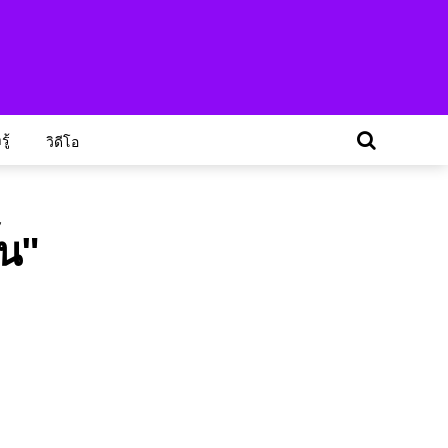
ู้
วิดีโอ
้น"