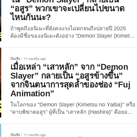
“อสูร” พวกเขาจะเปลี่ยนไปขนาด
ไหนกันนะ?
ถ้าพูดถึงอนิเมะที่ยังคงแรงไม่ตกจนถึงปลายปี 2025
ต้องมีชื่อของอนิเมะดังอย่าง “Demon Slayer (Kimetsu
no Yaiba)” หรือ “ดาบพิฆาตอสูร” อยู่ในลิสต์ด้วยอย่าง
แน่นอน เพราะมีเนื้อเรื่องสุดเข้มข้น ฉากต่อสู้อลังการ
และตัวละครที่แฟน ๆ ทั้งรักทั้งเกลียดไม่ลง ล่าสุดบน
บันเทิง
11 months ago
โลกออนไลน์ก็มีไวรัลใหม่จากผู้ใช้ “Instagram” ชื่อว่า
เมื่อเหล่า “เสาหลัก” จาก “Demon
“demonslayer.page” ที่ได้โพสต์ภาพ Before & After...
Slayer” กลายเป็น “อสูรข้างขึ้น”
จากจินตนาการสุดล้ำของช่อง “Fuj
Animation”
ในโลกของ “Demon Slayer (Kimetsu no Yaiba)” หรือ
“ดาบพิฆาตอสูร” ผู้ที่เป็น “เสาหลัก (Hashira)” คือยอด
นักล่าอสูรที่แข็งแกร่งที่สุดในหน่วยพิฆาตอสูร แต่
จินตนาการของแฟน ๆ มักไม่หยุดเพียงแค่นั้น เมื่อล่าสุด
มีการแชร์ผลงานจากช่อง “YouTube” ชื่อว่า “Fuj
บันเทิง
11 months ago