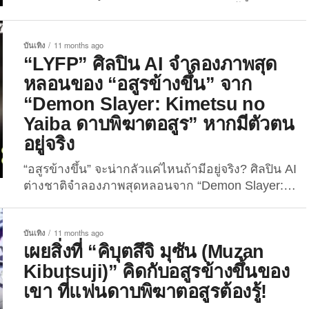
ปราสาทไร้ขอบเขต” กำลังร้อนแรงสุดขีดทั้งในไทยและ
ต่างประเทศ ไม่ว่าจะเป็นในโรงภาพยนตร์ โซเชียลมีเดีย
หรือแม้แต่กลุ่มแฟนอาร์ต ก็มีผลงานที่น่าสนใจทยอย
บันเทิง
11 months ago
ออกมาไม่หยุด และหนึ่งในสิ่งที่สะดุดตาแฟน ๆ อย่าง
“LYFP” ศิลปิน AI จำลองภาพสุด
มากในช่วงนี้ก็คือ… “ภาพวาดตัวละคร Demon Slayer
หลอนของ “อสูรข้างขึ้น” จาก
ในสไตล์ญี่ปุ่นโบราณ” ที่ทั้งสวย สง่า...
“Demon Slayer: Kimetsu no
Yaiba ดาบพิฆาตอสูร” หากมีตัวตน
อยู่จริง
“อสูรข้างขึ้น” จะน่ากลัวแค่ไหนถ้ามีอยู่จริง? ศิลปิน AI
ต่างชาติจำลองภาพสุดหลอนจาก “Demon Slayer:
Kimetsu no Yaiba ดาบพิฆาตอสูร” ที่น่ากลัวจัดจนแฟน
ๆ ขนลุก เมื่อวันที่ 25 สิงหาคม 2025 ศิลปินดิจิทัลผู้ใช้
บันเทิง
11 months ago
ชื่อ “LYFP” หรือเจ้าของบัญชี “Instagram” ชื่อว่า
เผยสิ่งที่ “คิบุตสึจิ มุซัน (Muzan
“llyfpll” ได้สร้างกระแสฮือฮาในหมู่แฟนอนิเมะอย่าง
Kibutsuji)” คิดกับอสูรข้างขึ้นของ
“Demon...
เขา ที่แฟนดาบพิฆาตอสูรต้องรู้!