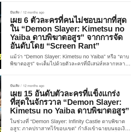
เหล่าตัวละคร ก็จะพบว่าทุกคนต่างมี “บาดแผลทางใจ”
ที่สะท้อนถึงสภาพจิตใจที่เปราะบาง ราวกับเป็นกระจก
บันเทิง
12 months ago
สะท้อนสังคมในโลกแห่งความจริง ล่าสุดแฟนคลับจาก
เผย 6 ตัวละครที่คนไม่ชอบมากที่สุด
เว็บไซต์ “Kimetsu no Yaiba Fandom” เขาได้รวบรวม
ใน “Demon Slayer: Kimetsu no
และวิเคราะห์ว่า ตัวละครแต่ละตัวในเรื่องอาจป่วยเป็น
Yaiba ดาบพิฆาตอสูร” จากการจัด
โรคทางจิตเวชอะไรบ้าง ผลออกมาก็น่าสนใจจนกลาย
อันดับโดย “Screen Rant”
เป็นประเด็นถกเถียงในหมู่แฟน ๆ ทั่วโลกอย่างแพร่
หลาย! คามาโดะ...
แม้ว่า “Demon Slayer: Kimetsu no Yaiba” หรือ “ดาบ
พิฆาตอสูร” จะเต็มไปด้วยตัวละครที่มีเสน่ห์หลากหลาย
ทั้งด้านความกล้าหาญ ความเสียสละ และอดีตที่น่า
สงสารชวนเอาใจช่วย แต่ในอีกด้านหนึ่งก็มีตัวละคร
จำนวนไม่น้อยที่สร้างความหงุดหงิดให้กับผู้ชม จนเกิด
บันเทิง
12 months ago
ความรู้สึกไม่ชอบหรือถูกแฟน ๆ ตราหน้าว่าเป็นตัว
เผย 15 อันดับตัวละครที่แข็งแกร่ง
ละครที่พวกเขา “ไม่ชอบที่สุด!” ล่าสุดเว็บไซต์บันเทิงชื่อ
ที่สุดในจักรวาล “Demon Slayer:
ดังอย่าง “Screen Rant” ได้จัดอันดับ 6 ตัวละครที่คนไม่
Kimetsu no Yaiba ดาบพิฆาตอสูร”
ชอบมากที่สุดใน “Demon Slayer: Kimetsu...
ในช่วงที่ “Demon Slayer: Infinity Castle ดาบพิฆาต
อสูร: ภาคปราสาทไร้ขอบเขต” กำลังเข้าฉายบนจอเงิน