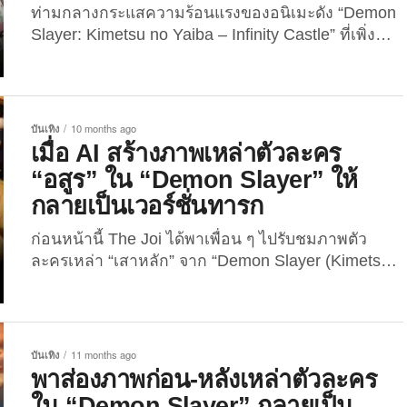
ท่ามกลางกระแสความร้อนแรงของอนิเมะดัง “Demon
Slayer: Kimetsu no Yaiba – Infinity Castle” ที่เพิ่ง
ออกฉายในโรงภาพยนตร์ไปเมื่อเดือนที่แล้ว และสร้าง
ปรากฏการณ์ใหม่ในวงการภาพยนตร์แอนิเมชั่นด้วย
รายได้ทะลุ 20,535 ล้านบาททั่วโลก กลายเป็น “อนิเมะ
ทำเงินสูงสุดตลอดกาล” และความหลงใหลในเรื่องราว
บันเทิง
10 months ago
ของเหล่านักล่าอสูรยังคงส่งแรงบันดาลใจไปสู่วงการ
เมื่อ AI สร้างภาพเหล่าตัวละคร
ต่าง ๆ อย่างต่อเนื่อง รวมถึง “วงการจัดดอกไม้” ล่าสุดมี
“อสูร” ใน “Demon Slayer” ให้
นักจัดดอกไม้ชาวเกาหลีใต้ ผู้เป็นเจ้าของบัญชีอินสตา
กลายเป็นเวอร์ชั่นทารก
แกรมชื่อว่า “dasoni.flower” ได้ออกมาจัดช่อดอกไม้
แบบใหม่แบบสับโดยได้แรงบันดาลใจมาจากตัวละครใน
ก่อนหน้านี้ The Joi ได้พาเพื่อน ๆ ไปรับชมภาพตัว
“Demon Slayer”...
ละครเหล่า “เสาหลัก” จาก “Demon Slayer (Kimetsu
no Yaiba)” หรือ “ดาบพิฆาตอสูร” ในเวอร์ชั่นทารก โดย
เทคโนโลยีปัญญาประดิษฐ์ หรือ AI กันมาแล้ว ล่าสุดฝั่ง
“อสูร” เองก็ไม่น้อยหน้า เพราะเมื่อวันที่ 3 กันยายน...
บันเทิง
11 months ago
พาส่องภาพก่อน-หลังเหล่าตัวละคร
ใน “Demon Slayer” กลายเป็น