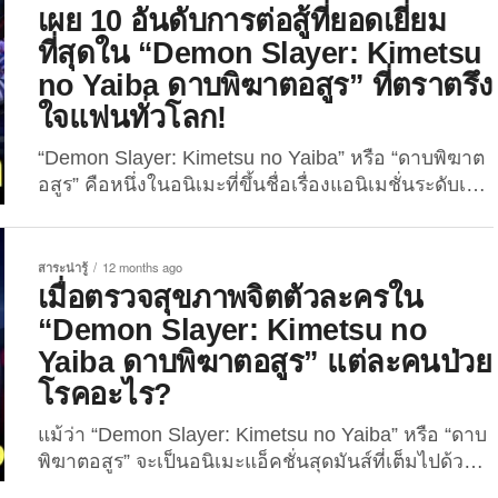
เผย 10 อันดับการต่อสู้ที่ยอดเยี่ยม
ของเหล่าหน่วยพิฆาตอสูร แต่ท่ามกลางเหล่าศัตรูทั้ง
ที่สุดใน “Demon Slayer: Kimetsu
ปวง มีไม่กี่คนที่มุซัน “เกลียดเข้าไส้” หรือ “กลัวฝังใจ”
จริง ๆ โดยในชุมชนออนไลน์บนเว็บไซต์ “Reddit”...
no Yaiba ดาบพิฆาตอสูร” ที่ตราตรึง
ใจแฟนทั่วโลก!
“Demon Slayer: Kimetsu no Yaiba” หรือ “ดาบพิฆาต
อสูร” คือหนึ่งในอนิเมะที่ขึ้นชื่อเรื่องแอนิเมชั่นระดับเทพ
มีฉากต่อสู้สุดเข้มข้น และดนตรีประกอบที่ฟังแล้วชวน
ขนลุก แต่สิ่งที่ทำให้แต่ละฉากต่อสู้ในเรื่องนี้ตราตรึงใจ
แฟนการ์ตูน นั่นก็คือ ความสามารถหรือพลังของตัว
สาระน่ารู้
12 months ago
ละคร พัฒนาการทางอารมณ์ และความเสี่ยงในชีวิต
เมื่อตรวจสุขภาพจิตตัวละครใน
พวกเขาที่เดิมพันอยู่ในทุกการฟาดฟัน และเมื่อไม่นาน
“Demon Slayer: Kimetsu no
มานี้ (26 มีนาคม 2025) “TheGamer” เว็บไซต์ข่าวและ
Yaiba ดาบพิฆาตอสูร” แต่ละคนป่วย
บทความเกี่ยวกับเกม, การ์ตูน, ภาพยนตร์ และซีรีส์ชื่อ
โรคอะไร?
ดังสัญชาติแคนาดา ก็ได้จัด 10...
แม้ว่า “Demon Slayer: Kimetsu no Yaiba” หรือ “ดาบ
พิฆาตอสูร” จะเป็นอนิเมะแอ็คชั่นสุดมันส์ที่เต็มไปด้วย
ฉากต่อสู้อันดุเดือด แต่หากมองลึกลงไปในจิตใจของ