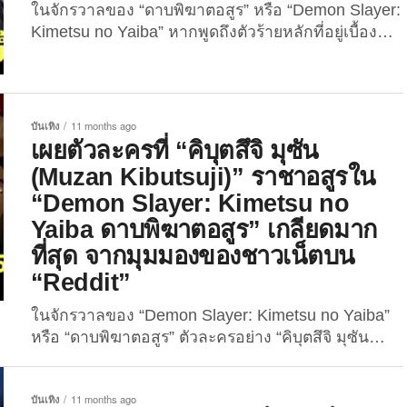
ในจักรวาลของ “ดาบพิฆาตอสูร” หรือ “Demon Slayer:
Kimetsu no Yaiba” หากพูดถึงตัวร้ายหลักที่อยู่เบื้อง
หลังทุกความโหดร้าย ก็คงหนีไม่พ้น “คิบุตสึจิ มุซัน
(Muzan Kibutsuji)” ราชาอสูร ผู้ให้กำเนิดอสูรทั้งหลาย
บนโลกใบนี้ และเขายังมีชีวิตอยู่ยืนยงนับพันปี อีกทั้งยัง
เป็นผู้อยู่เบื้องหลังการสร้าง “12 อสูรจันทรา” แต่
บันเทิง
11 months ago
เพื่อน ๆ รู้หรือไม่ว่า “มุซัน”...
เผยตัวละครที่ “คิบุตสึจิ มุซัน
(Muzan Kibutsuji)” ราชาอสูรใน
“Demon Slayer: Kimetsu no
Yaiba ดาบพิฆาตอสูร” เกลียดมาก
ที่สุด จากมุมมองของชาวเน็ตบน
“Reddit”
ในจักรวาลของ “Demon Slayer: Kimetsu no Yaiba”
หรือ “ดาบพิฆาตอสูร” ตัวละครอย่าง “คิบุตสึจิ มุซัน
(Kibutsuji Muzan)” หรือราชาอสูร ผู้เป็นจุดเริ่มต้นของ
ความชั่วร้ายแทบทั้งหมดในเรื่อง เป็นผู้อยู่เบื้องหลังการ
บันเทิง
11 months ago
สร้างอสูรมากมายตลอดหลายร้อยปี และเป็นศัตรูหลัก