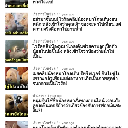
ทาสใจเจ็บ!
เรื่องราวโซเชียล
1 year ago
อย่ามาจั๊บบบ! ไวรัลคลิปน้องหมาโกลเด้นงอน
หนัก หลังเข้าใจว่าคุณเจ้าของจะพาไปเที่ยว..แต่
ความจริงคือพาไปอาบน้ำ!
เรื่องราวโซเชียล
1 year ago
ไวรัลคลิปน้องหมาโกลเด้นช่วยคาบลูกเป็ดตัว
น้อยในบ่อขึ้นฝั่ง หลังเข้าใจว่าน้องว่ายน้ำไม่
เป็น..
เรื่องราวโซเชียล
1 year ago
เผยคลิปน้องหมาโกลเด้น รีทรีฟเวอร์ กินไปขู่ไป
เพราะกลัวเพื่อนแย่งอาหาร เกิดเป็นภาพสุดฮา
จนกลายเป็นไวรัล!
ข่าวสาร
1 year ago
หนุ่มจีนใช้ชื่อน้องหมาสั่งของออนไลน์ เจอแก๊ง
คอลเซ็นเตอร์อ้างว่าเกี่ยวข้องกับการฟอกเงินซะ
งั้น?!
เรื่องราวโซเชียล
1 year ago
หมาโกลเด้น รีทรีฟเวอร์ลองเข้าคอร์สนวดคอบ่า