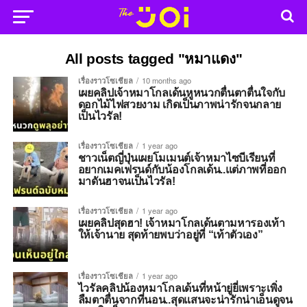
All posts tagged "หมาแดง"
เรื่องราวโซเชียล
10 months ago
เผยคลิปเจ้าหมาโกลเด้นหูหนวกตื่นตาตื่นใจกับ
ดอกไม้ไฟสวยงาม เกิดเป็นภาพน่ารักจนกลาย
เป็นไวรัล!
เรื่องราวโซเชียล
1 year ago
ชาวเน็ตญี่ปุ่นเผยโมเมนต์เจ้าหมาไซบีเรียนที่
อยากเมคเฟรนด์กับน้องโกลเด้น..แต่ภาพที่ออก
มาดันฮาจนเป็นไวรัล!
เรื่องราวโซเชียล
1 year ago
เผยคลิปสุดฮา! เจ้าหมาโกลเด้นตามหารองเท้า
ให้เจ้านาย สุดท้ายพบว่าอยู่ที่ “เท้าตัวเอง”
เรื่องราวโซเชียล
1 year ago
ไวรัลคลิปน้องหมาโกลเด้นที่หน้ายู่ยี่เพราะเพิ่ง
ลืมตาตื่นจากที่นอน..สุดแสนจะน่ารักน่าเอ็นดูจน