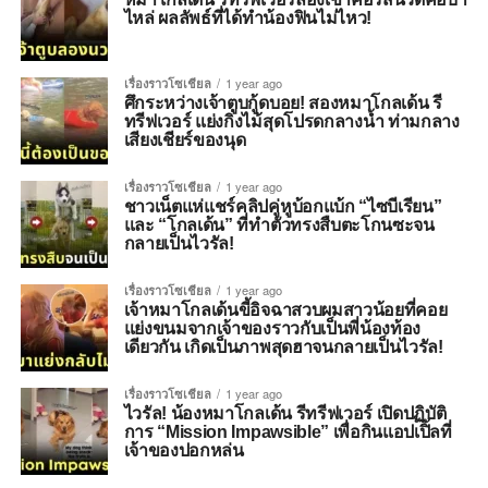
ไหล่ ผลลัพธ์ที่ได้ทำน้องฟินไม่ไหว!
เรื่องราวโซเชียล
1 year ago
ศึกระหว่างเจ้าตูบกู้ดบอย! สองหมาโกลเด้น รี
ทรีฟเวอร์ แย่งกิ่งไม้สุดโปรดกลางน้ำ ท่ามกลาง
เสียงเชียร์ของนุด
เรื่องราวโซเชียล
1 year ago
ชาวเน็ตแห่แชร์คลิปคู่หูบ้อกแบ้ก “ไซบีเรียน”
และ “โกลเด้น” ที่ทำตัวทรงสืบตะโกนซะจน
กลายเป็นไวรัล!
เรื่องราวโซเชียล
1 year ago
เจ้าหมาโกลเด้นขี้อิจฉาสวบผมสาวน้อยที่คอย
แย่งขนมจากเจ้าของราวกับเป็นพี่น้องท้อง
เดียวกัน เกิดเป็นภาพสุดฮาจนกลายเป็นไวรัล!
เรื่องราวโซเชียล
1 year ago
ไวรัล! น้องหมาโกลเด้น รีทรีฟเวอร์ เปิดปฏิบัติ
การ “Mission Impawsible” เพื่อกินแอปเปิ้ลที่
เจ้าของปอกหล่น