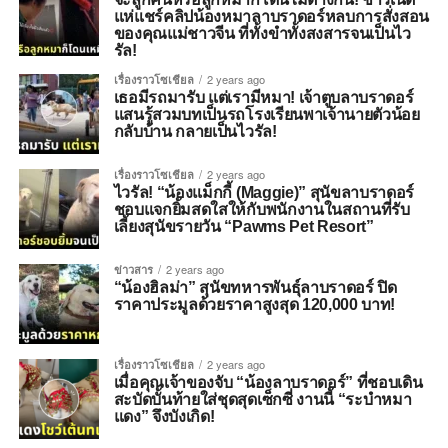
แห่แชร์คลิปน้องหมาลาบราดอร์หลบการสั่งสอน
ของคุณแม่ชาวจีน ที่ทั้งขำทั้งสงสารจนเป็นไว
รัล!
เรื่องราวโซเชียล
2 years ago
เธอมีรถมารับ แต่เรามีหมา! เจ้าตูบลาบราดอร์
แสนรู้สวมบทเป็นรถโรงเรียนพาเจ้านายตัวน้อย
กลับบ้าน กลายเป็นไวรัล!
เรื่องราวโซเชียล
2 years ago
ไวรัล! “น้องแม็กกี้ (Maggie)” สุนัขลาบราดอร์
ชอบแจกยิ้มสดใสให้กับพนักงานในสถานที่รับ
เลี้ยงสุนัขรายวัน “Pawms Pet Resort”
ข่าวสาร
2 years ago
“น้องฮิลม่า” สุนัขทหารพันธุ์ลาบราดอร์ ปิด
ราคาประมูลด้วยราคาสูงสุด 120,000 บาท!
เรื่องราวโซเชียล
2 years ago
เมื่อคุณเจ้าของจับ “น้องลาบราดอร์” ที่ชอบเดิน
สะบัดบั้นท้ายใส่ชุดสุดเซ็กซี่ งานนี้ “ระบำหมา
แดง” จึงบังเกิด!