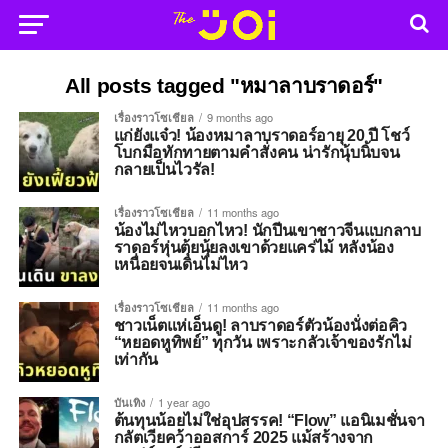
All posts tagged "หมาลาบราดอร์"
เรื่องราวโซเชียล
9 months ago
แก่ยังแจ๋ว! น้องหมาลาบราดอร์อายุ 20 ปี โชว์
โบกมือทักทายตามคำสั่งคน น่ารักนุ้บนิ้บจน
กลายเป็นไวรัล!
เรื่องราวโซเชียล
11 months ago
น้องไม่ไหวบอกไหว! นักปีนเขาชาวจีนแบกลาบ
ราดอร์หุ่นตุ้ยนุ้ยลงเขาด้วยแคร่ไม้ หลังน้อง
เหนื่อยจนเดินไม่ไหว
เรื่องราวโซเชียล
11 months ago
ชาวเน็ตแห่เอ็นดู! ลาบราดอร์ตัวน้องนั่งต่อคิว
“หยอดหูทิพย์” ทุกวัน เพราะกลัวเจ้าของรักไม่
เท่ากัน
บันเทิง
1 year ago
ต้นทุนน้อยไม่ใช่อุปสรรค! “Flow” แอนิเมชั่นจา
กลัตเวียคว้าออสการ์ 2025 แม้สร้างจาก