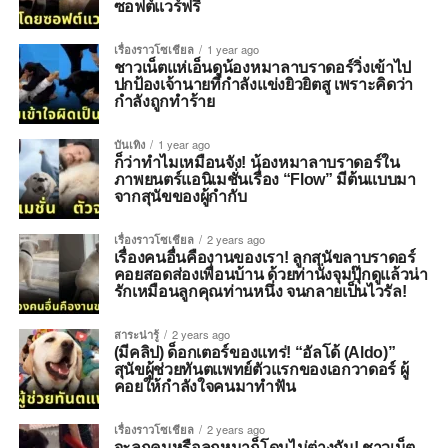
ซอฟต์แวร์ฟรี
เรื่องราวโซเชียล
1 year ago
ชาวเน็ตแห่เอ็นดูน้องหมาลาบราดอร์วิ่งเข้าไป
ปกป้องเจ้านายที่กำลังแข่งยิวยิตสู เพราะคิดว่า
กำลังถูกทำร้าย
บันเทิง
1 year ago
ก็ว่าทำไมเหมือนจัง! น้องหมาลาบราดอร์ใน
ภาพยนตร์แอนิเมชั่นเรื่อง “Flow” มีต้นแบบมา
จากสุนัขของผู้กำกับ
เรื่องราวโซเชียล
2 years ago
เรื่องคนอื่นคืองานของเรา! ลูกสุนัขลาบราดอร์
คอยสอดส่องเพื่อนบ้าน ด้วยท่านั่งจุมปุ๊กดูแล้วน่า
รักเหมือนลูกคุณท่านหนึ่ง จนกลายเป็นไวรัล!
สาระน่ารู้
2 years ago
(มีคลิป) ด็อกเตอร์ของแทร่! “อัลโด้ (Aldo)”
สุนัขผู้ช่วยทันตแพทย์ตัวแรกของเอกวาดอร์ ผู้
คอยให้กำลังใจคนมาทำฟัน
เรื่องราวโซเชียล
2 years ago
จะลูกคนหรือลูกหมาก็โดนไม่ต่างกัน! ชาวเน็ต