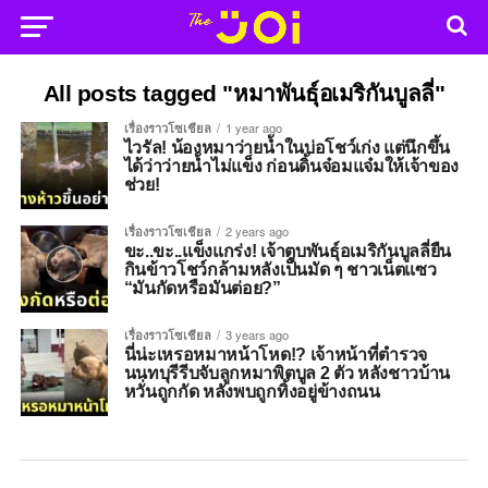
All posts tagged "หมาพันธุ์อเมริกันบูลลี่"
เรื่องราวโซเชียล
1 year ago
ไวรัล! น้องหมาว่ายน้ำในบ่อโชว์เก่ง แต่นึกขึ้น
ได้ว่าว่ายน้ำไม่แข็ง ก่อนดิ้นจ๋อมแจ๋มให้เจ้าของ
ช่วย!
เรื่องราวโซเชียล
2 years ago
ขะ..ขะ..แข็งแกร่ง! เจ้าตูบพันธุ์อเมริกันบูลลี่ยืน
กินข้าวโชว์กล้ามหลังเป็นมัด ๆ ชาวเน็ตแซว
“มันกัดหรือมันต่อย?”
เรื่องราวโซเชียล
3 years ago
นี่น่ะเหรอหมาหน้าโหด!? เจ้าหน้าที่ตำรวจ
นนทบุรีรีบจับลูกหมาพิตบูล 2 ตัว หลังชาวบ้าน
หวั่นถูกกัด หลังพบถูกทิ้งอยู่ข้างถนน