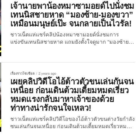
ค้นทุกซอกทุกมุมของบ้านก็ยังไม่เจอเสียที จนอยากจะ
เจ้านายพาน้องหมาซามอยด์ไปนั่งชม
บอกให้คุณย่าตัดใจแล้วไปทำฟันปลอมใหม่ดีกว่า
เทนนิสชายหาด “มองซ้าย-มองขวา”
เพราะค่าทำฟันปลอมก็ไม่ใช่ถูก ๆ ซะด้วย คุณย่าเลยไม่
เหมือนมนุษย์เป๊ะ จนกลายเป็นไวรัล!
ยอมละความพยายามหาของชิ้นดังกล่าว แต่ก่อนที่
ความท้อแท้จะชนะความพยายามในการหาของที่หาย
ชาวเน็ตแห่แชร์คลิปน้องหมาซามอยด์นั่งชมการ
ไปของคุณย่า หลานชายก็หันไปเจอฟันปลอมที่หายไป
แข่งขันเทนนิสชายหาด แถมยังตั้งใจดูมาก “มองซ้าย-
และมันก็อยู่ใกล้ตัวทั้งคู่มาโดยตลอด...
มองขวา” ตามลูกเหมือนมนุษย์เป๊ะ จนกลายเป็นไวรัล!
เมื่อวันที่ 2 พฤศจิกายนที่ผ่านมา ได้มีผู้ใช้
บัญชี “TikTok” ชื่อว่า “vankreitbeachtennis” ออกมา
แชร์คลิปโมเมนต์น่ารักของเจ้าตูบแสนรู้อย่าง “สุนัข
เรื่องราวโซเชียล
2 years ago
พันธุ์ซามอยด์” นั่งชมเทนนิสชายหาดที่จัดขึ้นใน
เผยคลิปวิดีโอไอ้ต้าวตัวขนเล่นกันจน
ประเทศสเปนเมื่อเร็ว ๆ นี้ เคียงข้างคุณเจ้าของราวกับ
เหนื่อย ก่อนเดินต้วมเตี้ยมหมดเรี่ยว
เป็นลูกนุดท่านหนึ่ง ไม่เพียงเท่านั้น เจ้าน้องหมาซา
หมดแรงกลับมาหาเจ้าของด้วย
มอยด์ตัวนี้ยังตั้งใจชมการแข่งขันเทนนิสชายหาดชนิดที่
ท่าทางน่ารักจนใจเหลว!
ว่าตามองลูกเทนนิสไม่กะพริบ แถมยังหันซ้าย-หันขวา
มองลูกเทนนิสที่ถูกตีไปตีมาพร้อมเพรียงกับผู้ชมคนอื่น
ชาวเน็ตแห่แชร์คลิปวิดีโอของไอ้ต้าวตัวขนต่างวัยกำลัง
ๆ อีกต่างหาก จนเกิดเป็นภาพน่ารักที่คนรักสุนัขละ
ซนเล่นกันจนเหนื่อย ก่อนเดินต้วมเตี้ยมหมดเรี่ยวหมด
สายตาไม่ได้จริง...
แรงมาหาเจ้าของด้วยท่าทางน่ารักจนใจเหลว! กลาย