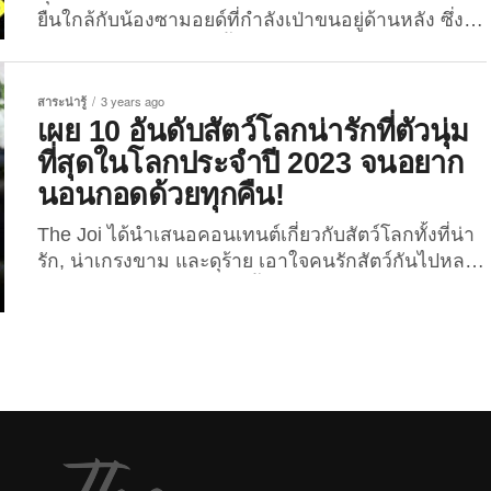
รายหนึ่งได้โพสต์ภาพหนูแฮมสเตอร์ที่เขาเลี้ยงในสภาพ
ยืนใกล้กับน้องซามอยด์ที่กำลังเป่าขนอยู่ด้านหลัง ซึ่ง
ขนเปียกปอนทั้งตัวราวกับอาบน้ำมาหมาด ๆ ซึ่งสภาพ
เพียงไม่กี่นาทีหลังจากนั้น..น้องเขาก็กลายเป็นหมาดำ
ดังกล่าวสร้างความสงสัยและงุนงงให้กับคุณเจ้าของ
แซมขาว?! เรียกเสียงฮาจากชาวเน็ตได้ทั้งโซเชียล!
แบบสุด ๆ...
สำหรับภาพน้องหมาลาบราดอร์ตัวสีดำหรือ “แทงก์” ที่
สาระน่ารู้
3 years ago
คุณเจ้าของพาไปอาบน้ำตัดขนจนกลายเป็นไวรัล
เผย 10 อันดับสัตว์โลกน่ารักที่ตัวนุ่ม
เพราะน้องดันยืนใกล้กับเจ้าซามอยด์ที่กำลังเป่าขนอยู่
ที่สุดในโลกประจำปี 2023 จนอยาก
ด้านหลัง ซึ่งเผลอแปปเดียว..ขนของเจ้าหมาขาวก็ติด
นอนกอดด้วยทุกคืน!
เต็มตัวน้องลาบราดอร์ตัวนี้ซะแล้ววว โดยภาพถ่าย
ของเจ้าแทงก์นั้นมาจากชาวเน็ตบนแพลตฟอร์ม 小紅
The Joi ได้นำเสนอคอนเทนต์เกี่ยวกับสัตว์โลกทั้งที่น่า
書: 坦克是隻豬 (Xiaohongshu) เขามักจะบันทึกชีวิต
รัก, น่าเกรงขาม และดุร้าย เอาใจคนรักสัตว์กันไปหลาย
ประจำวันของเจ้าลาบราดอร์สีดำหน้าจ๋องตัวนี้เอาไว้
บทความ สำหรับบทความนี้ เราจะพาทุกคนไปส่อง 10
และโมเมนต์ในภาพที่ทุกคนเห็นก็คือคุณเจ้าของได้พา
อันดับสัตวที่ตัวนุ่มที่สุดในโลกประจำปี 2023 โดยการ
น้องลาบหรือน้องแทงก์ไปอาบน้ำตัดขนที่ร้านแห่งหนึ่ง
จัดอันดับของเว็บไซต์ “A-Z Animals” จะมีสัตว์ที่เพื่อน ๆ
ซึ่งอยู่ดี ๆ ความฮาก็บังเกิดขึ้นเมื่อพวกเขาบังเอิญไปพบ
ชื่นชอบหรือกำลังเลี้ยงดูอยู่รึเปล่า? ถ้าอยากรู้ก็ไปดูกัน
กับเพื่อนต่างสายพันธุ์ที่เป็นซามอยด์ขนปุยสีขาวทั้งตัว
เลย! อันดับ 1 กระต่ายพันธุ์แองโกล่า (Angora
ส่วนความพีคที่พบกันก็คือหมาซามอยด์ตัวดังกล่าวเกิด
Rabbit) สัตว์โลกน่ารักที่ตัวนุ่มที่สุดในโลกประจำปีนี้
ขนร่วงแล้วปลิวว่อนราวกับหิมะสีขาวโปรยปราย จนเจ้า
เป็นของ...
หมาดำที่ยืนอยู่ใกล้ ๆ กลายเป็นผู้ประสบภัยอย่างเลี่ยง