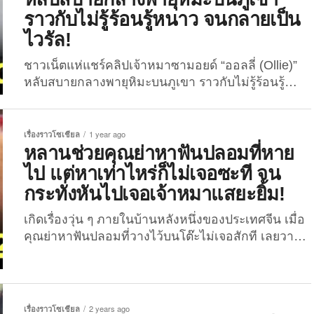
ไม่ปาน (ถ้าเรารู้สึกได้ น้องก็คงรู้สึกได้เช่นกัน!) ด้วย
ราวกับไม่รู้ร้อนรู้หนาว จนกลายเป็น
ท่าทางเอร็ดอร่อยราวกับว่าตัวเองได้กินของจริง! ที่
ไวรัล!
ฮาไปกว่านั้นก็คือ พี่หมาของเจ้าซามอยด์ตัวนี้ ซึ่งเป็น
พันธุ์อลาสกัน มาลามิวท์...
ชาวเน็ตแห่แชร์คลิปเจ้าหมาซามอยด์ “ออลลี่ (Ollie)”
หลับสบายกลางพายุหิมะบนภูเขา ราวกับไม่รู้ร้อนรู้
หนาว ขณะที่คุณเจ้าของนั่งตัวแข็งสู้อากาศ View
this post on Instagram A post shared by
Lene
Marie Gåsbakk (@gossegoss) เมื่อวันที่ 22
เรื่องราวโซเชียล
1 year ago
เมษายน...
หลานช่วยคุณย่าหาฟันปลอมที่หาย
ไป แต่หาเท่าไหร่ก็ไม่เจอซะที จน
กระทั่งหันไปเจอเจ้าหมาแสยะยิ้ม!
เกิดเรื่องวุ่น ๆ ภายในบ้านหลังหนึ่งของประเทศจีน เมื่อ
คุณย่าหาฟันปลอมที่วางไว้บนโต๊ะไม่เจอสักที เลยวาน
หลานชายช่วยหาอีกแรง แต่หาเท่าไหร่ก็หาไม่เจอ จน
กระทั่งไปเจอที่นี่! เมื่อเร็ว ๆ นี้ ได้มีผู้ใช้บัญชีชื่อว่า
“fansbe01” ได้โพสต์คลิปเหตุการณ์เมื่อคุณหลานชาว
จีนต้องมาช่วยคุณย่าหาฟันปลอมที่หายไป แต่ไม่ว่าจะ
เรื่องราวโซเชียล
2 years ago