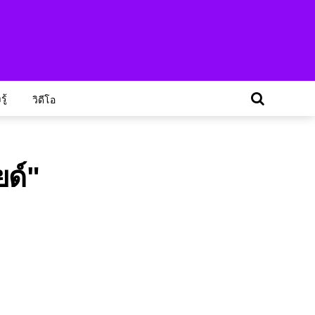
ู้
วิดีโอ
ยด์"