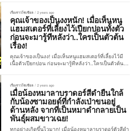
เป็นคลิปไวรัลที่เรียกรอยยิ้มให้กับชาวเน็ตทั่วโลก โดย
เฉพาะคนรักสุนัขหรือทาสหมาเลยทีเดียว หลังผู้ใช้บัญชี
เรื่องราวโซเชียล
2 years ago
“TikTok” ชื่อว่า “theperfectpawsph” ได้ออกมาแชร์
คุณเจ้าของเป็นงงหนัก! เมื่อเห็นหนู
คลิปของสองลูกสุนัขเล่นซนกันนอกบ้านจนตัวเอง
แฮมสเตอร์ที่เลี้ยงไว้เปียกปอนทั้งตัว
เหนื่อย ก่อนเดินต้วมเตี้ยมหอบแฮ่ก ๆ เข้ามาหาเจ้าของ
ก่อนจะมารู้ทีหลังว่า..ใครเป็นตัวต้น
ในบ้าน แต่สภาพที่เหนื่อยล้าของไอ้ต้าวขนฟูทั้งสองตัว
เรื่อง!
กลับดูน่ารักนุ้บนิ้บมากกว่าน่าสงสาร ซึ่งทำให้ใครหลาย
ต่อหลายคนที่ได้รับชมคลิปนี้เป็นต้องใจเหลวเปวไปตาม
คุณเจ้าของเป็นงง! เมื่อเห็นหนูแฮมสเตอร์ที่เลี้ยงไว้มี
ๆ กัน และต่างพากันกดไลก์ กดแชร์คลิปดังกล่าวจน
เนื้อตัวเปียกปอน ก่อนจะมารู้ทีหลังว่า..ใครเป็นตัวต้น
กลายเป็นไวรัลที่มียอดวิวมากกว่า 7.2 ล้านครั้งในชั่ว
เรื่องของความชุ่มฉ่ำนี้! ทำเอาคุณเจ้าของสัตว์เลี้ยง
ข้ามคืน! แม้ว่าคลิปความน่ารักของไอ้ต้าวขนฟูทั้ง
รายหนึ่งรู้สึกเป็นงงขึ้นมาไม่น้อย เมื่ออยู่ดี ๆ เหล่าหนู
สองตัวเดินต้วมเตี้ยมดูดุ๊กดิ๊กเหมือนตุ๊กตาใส่ถ่านจะถูก
แฮมสเตอร์ที่เลี้ยงไว้ในกรงนั้นดันตัวเปียกปอนซะได้ ทั้ง
เรื่องราวโซเชียล
2 years ago
แชร์ลงโซเชียลครั้งแรกเมื่อวันที่ 14 มิถุนายน...
ที่ในกรงของน้องไม่มีอ่างน้ำหรืออุปกรณ์ภาชนะที่ใส่น้ำ
เมื่อน้องหมาลาบราดอร์สีดำยืนใกล้
ไว้เลยสักชิ้น และด้วยความสงสัยก็เลยทำให้คุณ
กับน้องซามอยด์ที่กำลังเป่าขนอยู่
เจ้าของรายนี้รีบค้นหาความจริงว่าที่น้อง ๆ แฮมสเตอร์
ด้านหลัง จากที่เป็นหมาดำกลายเป็น
ของเขาตัวชุ่มฉ่ำราวอาบน้ำมาแบบนี้มันเป็นเพราะ
พันธุ์ผสมขาวเฉย!
อะไรกันแน่ เมื่อไม่นานมานี้ (วันที่ 11 พฤษภาคม
2024) คุณเจ้าของสัตว์เลี้ยงหรือผู้ใช้เว็บไซต์ Weibo
ทุกอย่างเกิดขึ้นไวมาก! เมื่อน้องหมาลาบราดอร์ตัวสีดำ