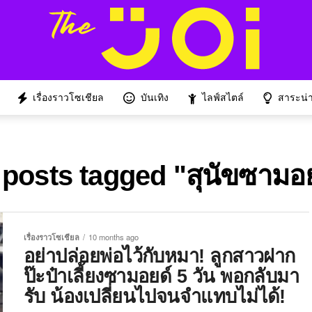
เรื่องราวโซเชียล
บันเทิง
ไลฟ์สไตล์
สาระน่าร
 posts tagged "สุนัขซามอ
เรื่องราวโซเชียล
10 months ago
อย่าปล่อยพ่อไว้กับหมา! ลูกสาวฝาก
ป๊ะป๋าเลี้ยงซามอยด์ 5 วัน พอกลับมา
รับ น้องเปลี่ยนไปจนจำแทบไม่ได้!