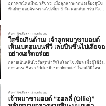
อุทาหรณ์คนมีหมาสีขาว! เมื่อลูกสาวฝากพ่อเลี้ยงสุนัข
พันธุ์ซามอยด์ระหว่างไปเที่ยว 5 วัน พอกลับมารับ ถึงกับ
ต้องขยี้ตาแรงเมื่อเห็นลูกรักตัวขนอีกครั้ง! กลายเป็น
คลิปไวรัลที่เรียกเสียงหัวเราะและเอ็นดูจากชาวเน็ตทั่ว
โลก เมื่อผู้ใช้อินสตาแกรมชื่อว่า “dogslovingss” ได้
แชร์โมเมนต์สุดช็อกผสมฮาของสาวจีนคนหนึ่งที่เดิน
เรื่องราวโซเชียล
11 months ago
ทางกลับมาจากทริปท่องเที่ยว พร้อมไปรับเจ้าหมาซา
ใสซื่อเกินต้าน! เจ้าลูกหมาซามอยด์
มอยด์สุดที่รักที่ฝากไว้ให้คุณพ่อช่วยดูแลเพียง 5 วัน …
เห็นเบคอนบนทีวี เลยปีนขึ้นไปเลียจอ
แต่สิ่งที่เธอเจอ กลับทำให้แทบทรุดกลางลานจอดรถ
อย่างเอร็ดอร่อย
เพราะเมื่อสาวเจ้าของหมากำลังเดินไปรับสุนัขพันธุ์ซา
มอยด์ ขนฟูสีขาวนวลตา ซึ่งเป็นสายพันธุ์ที่ขึ้นชื่อเรื่อง
กลายเป็นคลิปไวรัลสุดน่ารักในโลกโซเชียล เมื่อผู้ใช้อิน
ความน่ากอดและความสะอาด แต่แทนที่เธอจะได้พบ
สตาแกรมชื่อว่า “duke.the.malamute” โพสต์วิดีโอของ
เจ้าขนปุยตัวน้อยตัวเดิม กลับได้เจอ “บางสิ่งบางอย่าง”
เจ้าลูกหมาซามอยด์ตัวน้อยที่พยายามจะ “กินเบคอน”…
ที่ “ทั้งตัวดำ...
จากบนหน้าจอทีวี! โดยคลิปดังกล่าวถูกโพสต์เมื่อวัน
ที่ 13 กันยายน 2025 ที่ผ่านมา เผยให้เห็นภาพจองเจ้า
ลูกหมาซามอยด์ตัวน้อยปีนขึ้นไปเลียหน้าจอทีวีที่กำลัง
เรื่องราวโซเชียล
12 months ago
ฉายภาพของเบคอนกรอบร้อน ๆ ที่กำลังทอดเสียงฉ่า
เจ้าหมาซามอยด์ “ออลลี่ (Ollie)”
แบบเรียล ๆ ราวกับกลิ่นเหมือนจะลอยออกมาจากจอก็
หลับสบายกลางพายุหิมะบนภูเขา