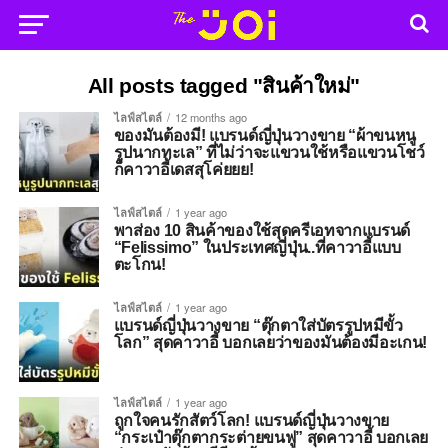
All posts tagged "สินค้าใหม่"
ไลฟ์สไตล์
12 months ago
ของมันต้องมี! แบรนด์ญี่ปุ่นวางขาย “ผ้าขนหนู
รูปนากทะเล” ที่ไม่ว่าจะแขวนใช้หรือแขวนโชว์
ก็คาวาอี้เดสสุโค่ยยย!
ไลฟ์สไตล์
1 year ago
พาส่อง 10 สินค้าของใช้สุดครีเอทจากแบรนด์
“Felissimo” ในประเทศญี่ปุ่น..ที่คาวาอี้แบบ
ตะโกน!
ไลฟ์สไตล์
1 year ago
แบรนด์ญี่ปุ่นวางขาย “ตุ๊กตาใส่บัตรรูปหมีขั้ว
โลก” สุดคาวาอี้ บอกเลยว่าของมันต้องมีอะเกน!
ไลฟ์สไตล์
1 year ago
ถูกใจคนรักสัตว์โลก! แบรนด์ญี่ปุ่นวางขาย
“กระเป๋าตุ๊กตากระต่ายขนฟู” สุดคาวาอี้ บอกเลย