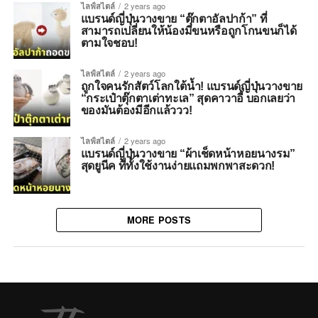
ไลฟ์สไตล์
2 years ago
แบรนด์ญี่ปุ่นวางขาย “ตุ๊กตาอัลปาก้า” ที่
สามารถเปลี่ยนให้น้องมีขนหรือถูกโกนขนก็ได้
ตามใจชอบ!
ไลฟ์สไตล์
2 years ago
ถูกใจคนรักสัตว์โลกใต้น้ำ! แบรนด์ญี่ปุ่นวางขาย
“กระเป๋าตุ๊กตาเต่าทะเล” สุดคาวาอี้ บอกเลยว่า
ของมันต้องมีอีกแล้ววว!
ไลฟ์สไตล์
2 years ago
แบรนด์ญี่ปุ่นวางขาย “ผ้าเช็ดหน้าหอยนางรม”
สุดยูนีค ที่ทั้งใช้งานง่ายแถมพกพาสะดวก!
MORE POSTS