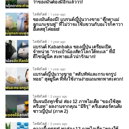
ว่าของมันต้องมีอีกแล้ววว!
ไลฟ์สไตล์
1 year ago
ของมันต้องมี! แบรนด์ญี่ปุ่นวางขาย “ตุ๊กตาแม่
ลูกแกะขนฟู” ที่ไม่ว่าจะใช้แขวนกับอะไรก็คาวา
อี้เดสสุโค่ยยย!
ไลฟ์สไตล์
1 year ago
แบรนด์ Kabanbaka ของญี่ปุ่น เตรียมเปิด
จำหน่าย “กระเป๋าน้องสัตว์โลกใต้ทะเล” ที่มี
ดีไซน์ยูนีค สะพายแล้วน่ารักมาก!
ไลฟ์สไตล์
1 year ago
แบรนด์ญี่ปุ่นวางขาย “ตลับพัฟและกระจกรูป
หอย” สุดยูนีค ที่ทั้งใช้งานง่ายแถมพกพาสะดวก!
ไลฟ์สไตล์
2 years ago
ปั่นจนปังทุกชิ้น! ส่อง 12 ภาพไอเดีย “ของใช้สุด
ครีเอท” ผลงานจากคุณ “มิจิรุ” ครีเอเตอร์คนดัง
ชาวญี่ปุ่น! (ภาค 2)
ไลฟ์สไตล์
2 years ago
คาวาอี้เดสสส! พาส่อง 12 ภาพไอเดีย “ของใช้