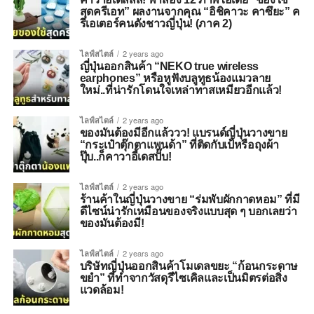
สุดครีเอท” ผลงานจากคุณ “อิชิคาวะ คาซึยะ” ค
รีเอเตอร์คนดังชาวญี่ปุ่น! (ภาค 2)
ไลฟ์สไตล์
2 years ago
ญี่ปุ่นออกสินค้า “NEKO true wireless
earphones” หรือหูฟังบลูทูธน้องแมวลาย
ใหม่..ที่น่ารักโดนใจเหล่าทาสเหมียวอีกแล้ว!
ไลฟ์สไตล์
2 years ago
ของมันต้องมีอีกแล้ววว! แบรนด์ญี่ปุ่นวางขาย
“กระเป๋าตุ๊กตาแพนด้า” ที่ติดกับเป้หรือถุงผ้า
ปุ๊บ..ก็คาวาอี้เดสปั๊บ!
ไลฟ์สไตล์
2 years ago
ร้านค้าในญี่ปุ่นวางขาย “ร่มพับผักกาดหอม” ที่มี
ดีไซน์น่ารักเหมือนของจริงแบบสุด ๆ บอกเลยว่า
ของมันต้องมี!
ไลฟ์สไตล์
2 years ago
บริษัทญี่ปุ่นออกสินค้าโมเดลขยะ “ก้อนกระดาษ
ขยำ” ที่ทำจากวัสดุรีไซเคิลและเป็นมิตรต่อสิ่ง
แวดล้อม!