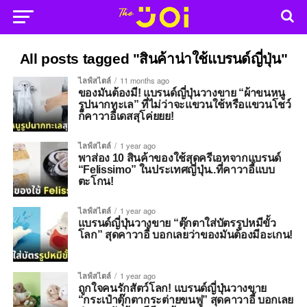
All posts tagged "สินค้าน่าใช้แบรนด์ญี่ปุ่น"
ไลฟ์สไตล์
11 months ago
ของมันต้องมี! แบรนด์ญี่ปุ่นวางขาย “ผ้าขนหนู
รูปนากทะเล” ที่ไม่ว่าจะแขวนใช้หรือแขวนโชว์
ก็คาวาอี้เดสสุโค่ยยย!
ไลฟ์สไตล์
1 year ago
พาส่อง 10 สินค้าของใช้สุดครีเอทจากแบรนด์
“Felissimo” ในประเทศญี่ปุ่น..ที่คาวาอี้แบบ
ตะโกน!
ไลฟ์สไตล์
1 year ago
แบรนด์ญี่ปุ่นวางขาย “ตุ๊กตาใส่บัตรรูปหมีขั้ว
โลก” สุดคาวาอี้ บอกเลยว่าของมันต้องมีอะเกน!
ไลฟ์สไตล์
1 year ago
ถูกใจคนรักสัตว์โลก! แบรนด์ญี่ปุ่นวางขาย
“กระเป๋าตุ๊กตากระต่ายขนฟู” สุดคาวาอี้ บอกเลย