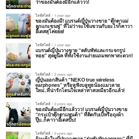
ว่าของมันต้องมีอีกแล้ววว!
ไลฟ์สไตล์
1 year ago
ของมันต้องมี! แบรนด์ญี่ปุ่นวางขาย “ตุ๊กตาแม่
ลูกแกะขนฟู” ที่ไม่ว่าจะใช้แขวนกับอะไรก็คาวา
อี้เดสสุโค่ยยย!
ไลฟ์สไตล์
1 year ago
แบรนด์ญี่ปุ่นวางขาย “ตลับพัฟและกระจกรูป
หอย” สุดยูนีค ที่ทั้งใช้งานง่ายแถมพกพาสะดวก!
ไลฟ์สไตล์
2 years ago
ญี่ปุ่นออกสินค้า “NEKO true wireless
earphones” หรือหูฟังบลูทูธน้องแมวลาย
ใหม่..ที่น่ารักโดนใจเหล่าทาสเหมียวอีกแล้ว!
ไลฟ์สไตล์
2 years ago
ของมันต้องมีอีกแล้ววว! แบรนด์ญี่ปุ่นวางขาย
“กระเป๋าตุ๊กตาแพนด้า” ที่ติดกับเป้หรือถุงผ้า
ปุ๊บ..ก็คาวาอี้เดสปั๊บ!
ไลฟ์สไตล์
2 years ago
ร้านค้าในญี่ปุ่นวางขาย “ร่มพับผักกาดหอม” ที่มี