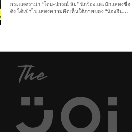
กระแสดราม่า “โดม-ปกรณ์ ลัม” นักร้องและนักแสดงชื่อ
ดัง ได้เข้าไปแสดงความคิดเห็นใต้ภาพของ “น้องจินนี่
ยศสุดา” ลูกสาวของ “คุณหญิงสุดารัตน์ เกยุราพันธุ์”
หัวหน้าพรรคไทยสร้างไทย ด้วยถ้อยคำรุนแรง ซึ่งถูก
มองว่ามีลักษณะคุกคามทางเพศ ล่าสุดมีข่าวเผยออก
มาว่าผู้เสียหายต้องการดำเนินคดีกับดาราชายชื่อดังคน
ดังกล่าว เมื่อช่วงสายของวันนี้ เ(30 ธันวาคม 2025)
“นายภัชริ นิจสิริภัช” ผู้สมัครรับเลือกตั้งสมาชิกสภาผู้
แทนราษฎรแบบบัญชีรายชื่อพรรคไทยสร้างไทยและ
ประธานคณะทำงานติดตามความเสียหายจากการถูก
หลอกลวงออนไลน์ ได้โพสต์ข้อความผ่านเฟซบุ๊กส่วน
ตัว “Phatchari Nitsiriphat”...