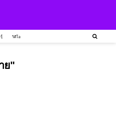
ู้
วิดีโอ
หาย"