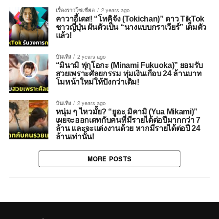
เรื่องราวโซเชียล
2 years ago
คาวาอี้เดส! “โทคิจัง (Tokichan)” ดาว TikTok
ชาวญี่ปุ่น ผันตัวเป็น “นางแบบกราเวียร์” เต็มตัว
แล้ว!
บันเทิง
2 years ago
“มินามิ ฟุกุโอกะ (Minami Fukuoka)” ยอมรับ
สวยเพราะศัลยกรรม ทุ่มเงินเกือบ 24 ล้านบาท
โมหน้าใหม่ให้ปังกว่าเดิม!
บันเทิง
2 years ago
หนุ่ม ๆ ไหวมั้ย? “ยูอะ มิคามิ (Yua Mikami)”
เผยจะออกเดทกับคนที่มีรายได้ต่อปีมากกว่า 7
ล้าน และจะแต่งงานด้วย หากมีรายได้ต่อปี 24
ล้านเท่านั้น!
MORE POSTS