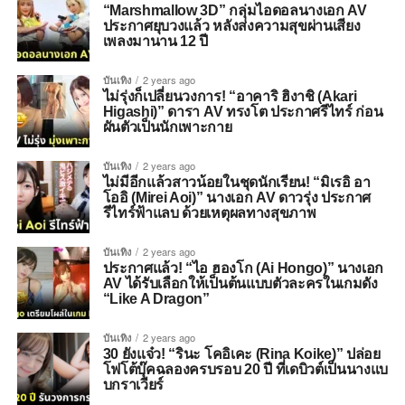
“Marshmallow 3D” กลุ่มไอดอลนางเอก AV
ประกาศยุบวงแล้ว หลังส่งความสุขผ่านเสียง
เพลงมานาน 12 ปี
บันเทิง
2 years ago
ไม่รุ่งก็เปลี่ยนวงการ! “อาคาริ ฮิงาชิ (Akari
Higashi)” ดารา AV ทรงโต ประกาศรีไทร์ ก่อน
ผันตัวเป็นนักเพาะกาย
บันเทิง
2 years ago
ไม่มีอีกแล้วสาวน้อยในชุดนักเรียน! “มิเรอิ อา
โออิ (Mirei Aoi)” นางเอก AV ดาวรุ่ง ประกาศ
รีไทร์ฟ้าแลบ ด้วยเหตุผลทางสุขภาพ
บันเทิง
2 years ago
ประกาศแล้ว! “ไอ ฮองโก (Ai Hongo)” นางเอก
AV ได้รับเลือกให้เป็นต้นแบบตัวละครในเกมดัง
“Like A Dragon”
บันเทิง
2 years ago
30 ยังแจ๋ว! “รินะ โคอิเคะ (Rina Koike)” ปล่อย
โฟโต้บุ๊คฉลองครบรอบ 20 ปี ที่เดบิวต์เป็นนางแบ
บกราเวียร์