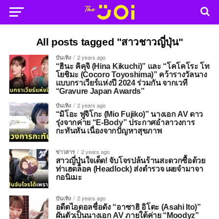
All posts tagged "สาวชาวญี่ปุ่น"
บันเทิง
2 years ago
“ฮินะ คิคุจิ (Hina Kikuchi)” และ “โคโคโระ โท
โยชิมะ (Cocoro Toyoshima)” คว้ารางวัลนาง
แบบกราเวียร์แห่งปี 2024 ร่วมกัน จากเวที
“Gravure Japan Awards”
บันเทิง
2 years ago
“มิโอะ ฟูจิโกะ (Mio Fujiko)” นางเอก AV ดาว
รุ่งจากค่าย “E-Body” ประกาศอำลาวงการ
กะทันหัน เนื่องจากปัญหาสุขภาพ
ข่าวสาร
2 years ago
สาวญี่ปุ่นใจเด็ด! จับโจรปล้นร้านสะดวกซื้อด้วย
ท่าเฮดล็อค (Headlock) ส่งตำรวจ เผยจำมาจา
กอนิเมะ
บันเทิง
2 years ago
อดีตไอดอลชื่อดัง “อาซาฮิ อิโตะ (Asahi Ito)”
ผันตัวเป็นนางเอก AV ภายใต้ค่าย “Moodyz”