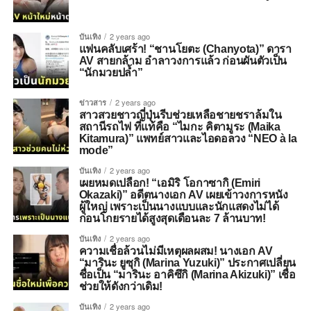
บันเทิง
2 years ago
แฟนคลับเศร้า! “ชานโยตะ (Chanyota)” ดารา
AV สายกล้าม อำลาวงการแล้ว ก่อนผันตัวเป็น
“นักมวยปล้ำ”
ข่าวสาร
2 years ago
สาวสวยชาวญี่ปุ่นรีบช่วยเหลือชายชราล้มใน
สถานีรถไฟ ที่แท้คือ “ไมกะ คิตามูระ (Maika
Kitamura)” แพทย์สาวและไอดอลวง “NEO à la
mode”
บันเทิง
2 years ago
เผยหมดเปลือก! “เอมิริ โอกาซากิ (Emiri
Okazaki)” อดีตนางเอก AV เผยเข้าวงการหนัง
ผู้ใหญ่ เพราะเป็นนางแบบและนักแสดงไม่ได้
ก่อนโกยรายได้สูงสุดเดือนละ 7 ล้านบาท!
บันเทิง
2 years ago
ความเชื่อล้วนไม่มีเหตุผลผสม! นางเอก AV
“มารินะ ยูซุกิ (Marina Yuzuki)” ประกาศเปลี่ยน
ชื่อเป็น “มารินะ อาคิซึกิ (Marina Akizuki)” เชื่อ
ช่วยให้ดังกว่าเดิม!
บันเทิง
2 years ago