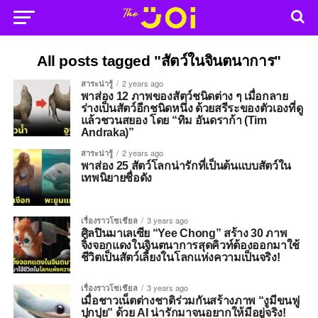
All posts tagged "สัตว์ในจินตนาการ"
สาระน่ารู้
2 years ago
พาส่อง 12 ภาพของสัตว์ชนิดต่าง ๆ เมื่อกลาย
ร่างเป็นสัตว์อีกชนิดหนึ่ง ด้วยสรีระของตัวเองที่ดู
แล้วชวนสยอง โดย “ทิม อันดราก้า (Tim
Andraka)”
สาระน่ารู้
2 years ago
พาส่อง 25 สัตว์โลกน่ารักที่เป็นต้นแบบสัตว์ใน
เทพนิยายชื่อดัง
เรื่องราวโซเชียล
3 years ago
ศิลปินมาเลเซีย “Yee Chong” สร้าง 30 ภาพ
จิ้งจอกแดงในจินตนาการสุดคิวท์ต้องออกมาใช้
ชีวิตเป็นสัตว์เลี้ยงในโลกแห่งความเป็นจริง!
เรื่องราวโซเชียล
3 years ago
เมื่อชาวเน็ตต่างชาติร่วมกันสร้างภาพ “งูมีขนฟู
ปุกปุย” ด้วย AI น่ารักมาจนอยากให้มีอยู่จริง!