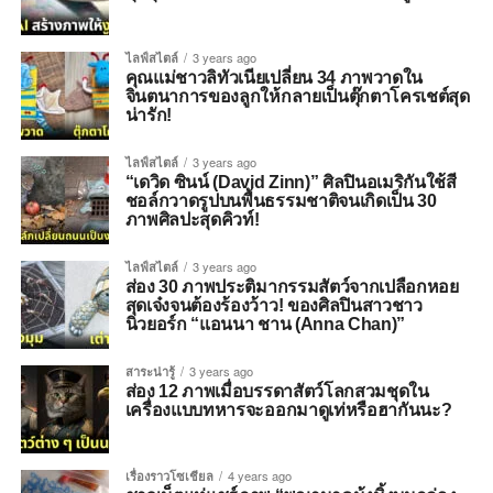
ไลฟ์สไตล์
3 years ago
คุณแม่ชาวลิทัวเนียเปลี่ยน 34 ภาพวาดใน
จินตนาการของลูกให้กลายเป็นตุ๊กตาโครเชต์สุด
น่ารัก!
ไลฟ์สไตล์
3 years ago
“เดวิด ซินน์ (David Zinn)” ศิลปินอเมริกันใช้สี
ชอล์กวาดรูปบนพื้นธรรมชาติจนเกิดเป็น 30
ภาพศิลปะสุดคิวท์!
ไลฟ์สไตล์
3 years ago
ส่อง 30 ภาพประติมากรรมสัตว์จากเปลือกหอย
สุดเจ๋งจนต้องร้องว้าว! ของศิลปินสาวชาว
นิวยอร์ก “แอนนา ชาน (Anna Chan)”
สาระน่ารู้
3 years ago
ส่อง 12 ภาพเมื่อบรรดาสัตว์โลกสวมชุดใน
เครื่องแบบทหารจะออกมาดูเท่หรือฮากันนะ?
เรื่องราวโซเชียล
4 years ago