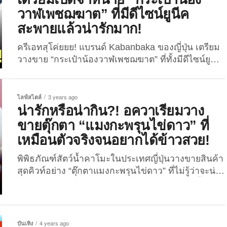
(แพลตฟอร์มของจีน) ได้โพสต์คลิปวิดีโอสั้น ๆ ที่เผยให้
วาฬเพชฌฆาต” ที่มีดีไซน์ยูนีค
เห็นนักท่องเที่ยวหนุ่มรายหนึ่งกำลังดำน้ำลงไปดู
สะพายแล้วน่ารักมาก!
ปะการัง หากแต่จู่...
ครีเอทสุโค่ยยย! แบรนด์ Kabanbaka ของญี่ปุ่น เตรียม
วางขาย “กระเป๋าน้องวาฬเพชฌฆาต” ที่ทั้งมีดีไซน์ยูนีค
แถมเก็บดีเทลความน่ารักได้ยอดเยี่ยมอีกต่างหาก!
หลายต่อหลายครั้งที่แบรนด์ญี่ปุ่นมักจะมีไอเดีย
สร้างสรรค์สินค้าคิวท์ ๆ ออกมาให้ทุกคนได้จับจองกัน
ไลฟ์สไตล์
3 years ago
อยู่เสมอ ไม่ว่าจะเป็นประเภทอาหารหรือของใช้ก็ตาม
น่ารักหรือน่ากิน?! อควาเรียมวาง
และล่าสุดพวกเขาก็ได้แพลนวางขายไอเทมแสนน่ารัก
ขายตุ๊กตา “แมงกะพรุนไข่ดาว” ที่
อย่าง “กระเป๋าน้องวาฬเพชฌฆาต” ที่มีดีไซน์สุดยูนีค
เหมือนตัวจริงจนอยากได้ข้าวสวย!
จนถูกใจเหล่าวัยรุ่นรักท้องทะเลไม่น้อย สำหรับ
กระเป๋าดังกล่าวนั้นเป็นสินค้าของแบรนด์ Kabanbaka
พิพิธภัณฑ์สัตว์น้ำคาโมะในประเทศญี่ปุ่นวางขายสินค้า
ที่มักจะนำไอเดียที่ได้จากสัตว์ใต้ท้องทะเลมาสร้างสรรค์
สุดคิวท์อย่าง “ตุ๊กตาแมงกะพรุนไข่ดาว” ที่ไม่รู้ว่าจะน่า
และพัฒนาเป็นไอเทมกระเป๋าสุดน่ารัก ซึ่งต้องบอกเลย
รักหรือน่าทานกับข้าวสวยมากกว่ากัน! คาวาอี้เด
ว่าหนึ่งในผลงานการออกแบบที่น่าสนใจก็ต้องยกให้กับ
สอีกแล้ว! สำหรับสินค้าในแดนปลาดิบที่ครีเอทออกมา
กระเป๋ารุ่น “วาฬเพชฌฆาต” ที่กำลังจะเปิดให้ทุกคน
วางขายกันอย่างต่อเนื่อง โดยล่าสุด ทางพิพิธภัณฑ์สัตว์
จับจองในอีกไม่นานเกินรอ เพราะนอกจากน้องจะมี
น้ำคาโมะ (Kamo Aquarium) ซึ่งนับเป็นสถานที่จัด
บันเทิง
4 years ago