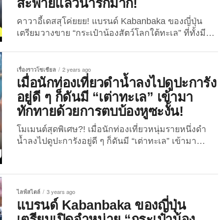
สะพายแล้วน่ารักมาก!
คาวาอี้เดสสุโค่ยยย! แบรนด์ Kabanbaka ของญี่ปุ่น
เตรียมวางขาย “กระเป๋าน้องสัตว์โลกใต้ทะเล” ที่ทั้งมี
ดีไซน์ยูนีค แถมเก็บดีเทลความน่ารักได้ยอดเยี่ยมอีก
ต่างหาก! หลายต่อหลายครั้งที่แบรนด์ญี่ปุ่นมักจะมีไอ
เดียสร้างสรรค์สินค้าคิ้วท์ ๆ ออกมาให้ทุกคนได้จับจอง
เรื่องราวโซเชียล
2 years ago
กันอยู่เสมอ ไม่ว่าจะเป็นประเภทอาหารหรือของใช้
เมื่อนักท่องเที่ยวดำน้ำลงไปดูปะการัง
ก็ตาม และล่าสุดพวกเขาก็ได้แพลนวางขายไอเทมแสน
อยู่ดี ๆ ก็ดันมี “เต่าทะเล” เข้ามา
น่ารักอย่าง “กระเป๋าน้องสัตว์โลกใต้ทะเล” อีกครั้ง บอก
ทักทายด้วยการตบบ้องหูซะงั้น!
เลยว่าน้องเขามีดีไซน์ยูนีคถูกใจเหล่าวัยรุ่นรักท้องทะเล
จนทางแบรนด์ต้อง restock เลยล่ะ! สำหรับกระเป๋า
โมเมนต์สุดพิเศษ?! เมื่อนักท่องเที่ยวหนุ่มรายหนึ่งดำ
ดังกล่าวนั้นเป็นสินค้าของแบรนด์ Kabanbaka ที่มักจะ
น้ำลงไปดูปะการังอยู่ดี ๆ ก็ดันมี “เต่าทะเล” เข้ามา
นำไอเดียที่ได้จากสัตว์โลกและสัตว์ใต้ท้องทะเลมาสร้าง
ทักทายด้วยการตบบ้องหูแบบเน้น ๆ นับเป็นอีกหนึ่งไว
สรรค์พัฒนาเป็นไอเทมกระเป๋าสุดน่ารัก ซึ่งต้องบอกเลย
รัลบนโลกโซเชียลที่ชาวเน็ตให้ความสนใจ สำหรับคลิป
ว่าหนึ่งในผลงานการออกแบบที่น่าสนใจก็ต้องยกให้กับ
วิดีโอ “เต่าทะเล” ที่แวะมาทักทายนักท่องเที่ยวที่ดำน้ำ
กระเป๋ารุ่น...
อยู่ใต้ทะเลด้วยการใช้ครีบคู่หน้าตะปบตบเข้าที่บ้องหู
ไลฟ์สไตล์
3 years ago
แบบเน้น ๆ ซึ่งภาพที่ออกมาก็เรียกเสียงฮาได้ไม่น้อย
แบรนด์ Kabanbaka ของญี่ปุ่น
เมื่อไม่นานมานี้ ผู้ใช้งานแอคเคาท์ 小红书 : 环球钓
เตรียมเปิดจำหน่าย “กระเป๋าน้อง