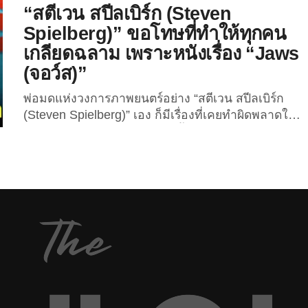
ดีไซน์ที่ยูนีคแล้ว ดีเทลต่าง...
แสดงแมงกะพรุนที่ใหญ่ที่สุดในโลกก็ได้ผลิต “ตุ๊กตา
“สตีเวน สปีลเบิร์ก (Steven
แมงกะพรุนไข่ดาว” ที่ถอดแบบมาจาก “แมงกะพรุนไข่
Spielberg)” ขอโทษที่ทำให้ทุกคน
ดาว” ตัวจริงออกมาจัดจำหน่ายให้ผู้คนที่หลงรักท้อง
เกลียดฉลาม เพราะหนังเรื่อง “Jaws
ทะเลและสัตว์โลกใต้น้ำได้เก็บสะสมกัน ซึ่งนอกจาก
(จอว์ส)”
ความน่ารักแล้ว..ดูเหมือนว่าเจ้าแมงกะพรุนตัวนี้จะ
สร้างความอยากอาหารให้กับผู้พบเห็นอีกด้วยนะ
พ่อมดแห่งวงการภาพยนตร์อย่าง “สตีเวน สปีลเบิร์ก
โดย “แมงกะพรุนไข่ดาว” หรือชื่อในทางวิทยาศาสตร์
(Steven Spielberg)” เอง ก็มีเรื่องที่เคยทำผิดพลาดใน
คือ “Cotylorhiza Tuberculata” น้องเป็นแมงกะพรุน
อดีตและยังรู้สึกผิดจนถึงทุกวันนี้เหมือนกับคนทั่วไป นั่น
ขนาดเล็กที่มีลักษณะคล้ายไข่ดาว...
ก็คือ การทำหนังเรื่อง “Jaws (จอว์ส)” เมื่อวันที่ 17
ธันวาคม 2022 ที่ผ่านมา “สตีเวน สปีลเบิร์ก” ผู้กำกับ
รางวัลออสการ์และมากผลงานภาพยนตร์ดังก้องโลก
อาทิ “E.T. the Extra-Terrestrial”, “The...