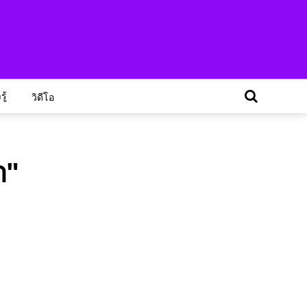
ู้
วิดีโอ
ำ"