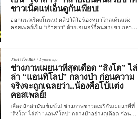
วันฮาโลวีนปี 2021 ผู้ใช้ Twitter @baguroya ที่มีผู้
ชาวเน็ตแห่เอ็นดูกันเพียบ!
ติดตามกว่า 4.1 พันคน ได้โพสต์เซ็ตภาพถ่ายที่เผยให้
เห็นน้องหมาคอร์กี้คอสเพลย์เป็น “ถุงขนมปัง” สุดน่ารัก
ออกแนวเริ่ดเกิ๊นนน! คลิปวิดีโอน้องหมาโกลเด้นแต่ง
ซึ่งคอสตูมที่น้องใส่ก็จะมีลักษณะเป็นถุงพลาสติกที่ใช้
คอสเพลย์เป็น “เจ้าสาว” ด้วยเอเนอร์จี้คนสวยขา กลาย
ห่อขนมปังแถวแบบที่หลาย ๆ คนเคยเห็น...
เป็นไวรัลที่ชาวเน็ตแห่เอ็นดูกันหนักมาก! นับเป็น
คอนเทนต์ไวรัลที่เมดมายเดย์แบบสุด ๆ สำหรับคลิป
วิดีโอที่เผยให้เห็นเจ้าหมาแดงหรือน้องโกลเด้นที่แต่ง
คอสเพลย์เป็นเจ้าสาวแสนสวย ซึ่งแม้ว่าคลิปดังกล่าว
เรื่องราวโซเชียล
2 years ago
นั้นจะได้เห็นความน่ารักของน้องเพียงแค่สั้น ๆ ไม่กี่
ช่างภาพเผยนาทีสุดเดือด “สิงโต” ไล่
วินาที แต่ก็ทำเอาเหล่าชาวเน็ตหลายต่อหลายคนแห่
ล่า “แอนทิโลป” กลางป่า ก่อนความ
เอ็นดูกันเป็นแถวเป็นแนวเลยทีเดียว เมื่อวันที่ 17
จริงจะถูกเฉลยว่า..น้องคือโบ้แต่ง
มีนาคมที่ผ่านมา ผู้ใช้ทวิตเตอร์ชาวไทยรายหนึ่งได้แชร์
คอสเพลย์!
คลิปวิดีโอจาก 小红书: 翠花的故事 ซึ่งเผยให้เห็น
ความน่ารักของน้องหมาโกลเด้นที่สลัดลุคหมาแดงแบบ
เลือดนักล่ามันเข้มข้น! ช่างภาพชาวอเมริกันเผยนาทีที่
เดิมให้กลายเป็นเจ้าสาวที่มีเมคอัพแน่น ๆ โดยสิ่งที่พีค
“สิงโต” ไล่ล่า “แอนทิโลป” กลางป่าอย่างดุเดือด ก่อนจะ
ของคลิปนี้ก็คือฟินิชลุคที่เรียกว่าสวยแบบฉ่ำมงสุด ๆ
เฉลยว่า..ความจริงแล้วน้องคือโบ้ที่แต่งคอสเพลย์เป็น
แถมเอเนอร์จี้ตอนโพสท่ายังปังแบบเต็มสิบไม่หักอีกด้วย
สัตว์ป่า! เรียกว่าเป็นคอนเทนต์ที่แกงชาวเน็ตหม้อ
ต้องบอกเลยว่าคอนเทนต์จับน้องหมามาแต่งคอสเพลย์
ใหญ่เลยก็ว่าได้ สำหรับเซ็ตภาพ “สิงโต” ไล่ล่า “แอ