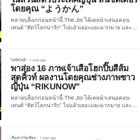
แม่คาบไปแล้ว ล่าสุดน้องเขาก็ทำให้เหล่าชาวเน็ตใจ
โดยคุณ “ようかん”
เหลวกันอีกครั้ง หลังโชว์โมเมนต์นอนทับบนตัวแม่ด้วย
สีหน้าสุดฟิน เรียกว่าเป็นคอนเทนต์ที่เมดมายเดย์ให้กับ
หลายบล็อกก่อนหน้านี้ The Joi ได้เคยนำเสนอคอน
ทุกคนไม่น้อยเลยทีเดียว! คุณช่างภาพ “RIKUNOW”
เทนต์ “สัตว์โลกน่ารัก” ไปแล้วเยอะแยะมากมาย และ
หรือเจ้าของแอคเคาท์ X: @rikunow ผู้ที่มีงานอดิเรก
หนึ่งในนั้นก็มี “ภาพลูกเสือโคร่งขาวที่ทำสีหน้าสุดฮา
คือการเดินทางไปเที่ยวสวนสัตว์หลาย ๆ...
หลังโดนแม่คาบ” และ “ภาพเจ้าโคอาล่าเด็กขึ้นชั่งน้ำ
หนักพร้อมกับตุ๊กตาฝาแฝดของตัวเอง” รวมถึง “ภาพ
ความน่ารักของแม่ลูกโคอาล่าที่ตัวติดกันตลอดเวลา”
ไลฟ์สไตล์
1 year ago
ซึ่งดูเหมือนว่าจะเป็นคอนเทนต์ที่ถูกอกถูกใจทุกคนกัน
พาส่อง 16 ภาพเจ้าเสือโฮกปิ๊บสีส้ม
อยู่ไม่น้อย เพราะงั้นวันนี้พวกเราก็จะพาเพื่อน ๆ มาส่อง
สุดคิ้วท์ ผลงานโดยคุณช่างภาพชาว
ภาพสิ่งมีชีวิตที่น่ารักม้อบแม้บกันอีกครั้ง ใน 16 ภาพ
ญี่ปุ่น “RIKUNOW”
น้องโคอาล่าสุดคิ้วท์ในสวนสัตว์ประเทศญี่ปุ่น ที่ลั่น
ชัตเตอร์โดยคุณ “ようかん” หรือเจ้าของแอคเคาท์ X:
หลายบล็อกก่อนหน้านี้ The Joi ได้เคยนำเสนอคอน
@IilgM8M4OG56195 ผู้ชื่นชอบการถ่ายภาพเหล่าสัตว์
เทนต์ “สัตว์โลกน่ารัก” ไปแล้วเยอะแยะมากมาย และ
โลกน่ารักของสวนสัตว์และสวนพฤกษศาสตร์ฮิกาชิยา
หนึ่งในนั้นก็มี “ภาพลูกเสือโคร่งขาวที่ทำสีหน้าสุดฮา
มะในประเทศญี่ปุ่น และเพื่อไม่ให้เสียเวลา..ตามไปดู
หลังโดนแม่คาบ” และ “ภาพน้องเสือดาวหิมะที่แจก
ความคิ้วท์ความฮาทั้งหมดนี้ไปพร้อมกันเลยยย! 1. น่า
ความน่ารักสดใสจนเกือบลืมไปว่าเป็นนักล่า” รวมถึง
รักเกินไปม้ายยย ...
“ภาพเจ้าเสือโฮกปิ๊บสีขาวสุดคิ้วท์” กว่าอีก 2 ภาค ซึ่งดู
เรื่องราวโซเชียล
1 year ago