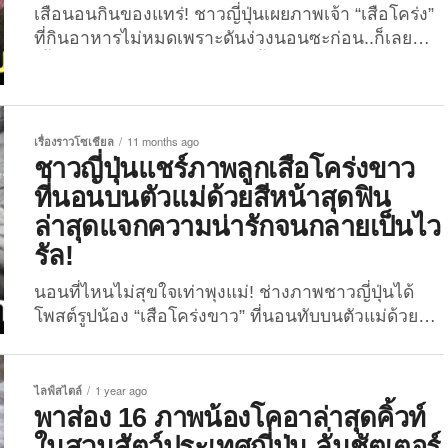
เสือนอนกินของแทร่! ชาวญี่ปุ่นเผยภาพเจ้า “เสือโคร่ง”
ที่กินอาหารไม่หมดเพราะดันง่วงนอนซะก่อน..ก็เลยนำ
เนื้อที่เหลือมาทำเป็นหมอนซะงั้น! คอนเทนต์สัตว์
โลกน่ารักรอบนี้มาจากแดนปลาดิบอีกเช่นเคย สำหรับ
ภาพถ่ายเจ้า “เสือโคร่ง” ขี้เซาในสวนสัตว์ญี่ปุ่นแห่งหนึ่ง
ที่กินอาหารไม่หมดเพราะดูเหมือนว่าจะง่วงนอนซะ
เรื่องราวโซเชียล
11 months ago
ก่อน..ก็เลยนำเนื้อที่เหลือมาทำเป็นหมอนเค้ง ๆ โชว์นุด
ชาวญี่ปุ่นแชร์ภาพลูกเสือโคร่งขาว
ซะอย่างนั้น เมื่อไม่กี่วันที่ผ่านมา (21 พฤศจิกายน
ที่นอนบนตัวแม่ด้วยสีหน้าสุดฟิน
2025) เจ้าของแอคเคาท์ X: @ojun_ ผู้ที่มักจะแชร์คอน
ล่าสุดแจกความน่ารักจนกลายเป็นไว
เทนต์สัตว์โลกในสวนสัตว์ญี่ปุ่น ได้โพสต์ภาพความ
รัล!
ขี้เซาของเจ้า “อาซามะ” เจ้าเสือโคร่งแห่งสวนสัตว์
เมืองคุชิโระ ซึ่งเผยให้เห็นโมเมนต์ที่น้องเขากำลังนอน
นอนที่ไหนไม่สุขใจเท่าพุงแม่! ช่างภาพชาวญี่ปุ่นได้
หลับสบายฝันดีสุด...
โพสต์รูปน้อง “เสือโคร่งขาว” ที่นอนทับบนตัวแม่ด้วยสีห
น้าสุดฟิน ล่าสุดแจกความน่ารักจนกลายเป็นไวรัล 1.2
ล้านวิวแล้ว! คอนเทนต์สัตว์โลกน่ารักรอบนี้มาจาก
แดนปลาดิบอีกเช่นเคย สำหรับเซ็ตภาพถ่ายเจ้า “ลูกเสือ
ไลฟ์สไตล์
1 year ago
โคร่งขาว” ตัวน้อยในสวนสัตว์ญี่ปุ่น ที่นอกจากก่อนหน้า
พาส่อง 16 ภาพน้องโคอาล่าสุดคิ้วท์
นี้น้องจะกลายเป็นไวรัลเพราะทำสีหน้าปั่น ๆ ตอนโดน
ในสวนสัตว์ประเทศญี่ปุ่น ลั่นชัตเตอร์