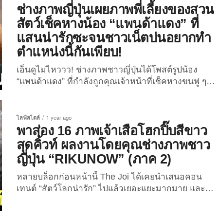
เหมือนว่าจะเป็นคอนเทนต์ที่ถูกอกถูกใจทุกคนกันอยู่ไม่
ช่างภาพญี่ปุ่นเผยภาพพี่เลี้ยงของสวน
น้อย เพราะงั้นวันนี้พวกเราก็จะพาเพื่อน ๆ มาส่องภาพ
สัตว์เช็คหางน้อง “แพนด้าแดง” ที่
สิ่งมีชีวิตที่น่ารักแต่เป็นนักล่ากันอีกครั้ง ใน 16 ภาพเจ้า
แสนน่ารักซะจนชาวเน็ตบ่นอยากทำ
เสือโฮกปิ๊บสีส้มสุดคิ้วท์ ที่ลั่นชัตเตอร์โดยคุณช่างภาพ
ตำแหน่งนี้กันเพียบ!
ชาวญี่ปุ่น “RIKUNOW” หรือเจ้าของแอคเคา
ท์ X: @rikunow ที่มีผู้ติดตามกว่า 8.8 หมื่นคน ซึ่งงาน
เอ็นดูไม่ไหววว! ช่างภาพชาวญี่ปุ่นได้โพสต์รูปน้อง
อดิเรกของเขาคือการเดินทางไปเที่ยวสวนสัตว์หลาย ๆ
“แพนด้าแดง” ที่กำลังถูกคุณเจ้าหน้าที่เช็คหางขนฟู ๆ
แห่งในญี่ปุ่นและถ่ายภาพเสือในอิริยาบถน่ารัก...
ก่อนจะกลายเป็นไวรัลเพราะเหล่าชาวเน็ตอยากเป็นพี่
เลี้ยงให้น้องกันเพียบ! คอนเทนต์สัตว์โลกน่ารักรอบนี้
มาจากแดนปลาดิบอีกเช่นเคย สำหรับภาพถ่ายเจ้า
ไลฟ์สไตล์
1 year ago
“แพนด้าแดง” แห่งสวนสัตว์โอจิในประเทศญี่ปุ่น ที่กำลัง
พาส่อง 16 ภาพเจ้าเสือโฮกปิ๊บสีขาว
ถูกคุณเจ้าหน้าที่เช็คหางขนฟู ๆ ก่อนจะกลายเป็นไวรัล
สุดคิ้วท์ ผลงานโดยคุณช่างภาพชาว
เพราะเหล่าชาวเน็ตอยากเป็นพี่เลี้ยงให้น้องกันเป็นแถว
ญี่ปุ่น “RIKUNOW” (ภาค 2)
เป็นแนว เมื่อไม่นานมานี้ (วันที่ 3 เมษายน 2025)
คุณช่างภาพชาวญี่ปุ่นหรือเจ้าของแอคเคาท์ X:
หลายบล็อกก่อนหน้านี้ The Joi ได้เคยนำเสนอคอน
@USASURIfuji4127 ผู้ที่มีงานอดิเรกคือการถ่ายภาพ
เทนต์ “สัตว์โลกน่ารัก” ไปแล้วเยอะแยะมากมาย และ
เหล่าสัตว์โลกน่ารักตามสวนสัตว์ต่าง ๆ...
หนึ่งในนั้นก็มี “ภาพลูกเสือโคร่งขาวที่ทำสีหน้าสุดฮา
หลังโดนแม่คาบ” และ “ภาพน้องเสือดาวหิมะที่แจก