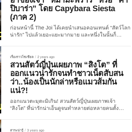
ที่นี่ไปซะอย่างงั้น เมื่อช่วงปลายปีที่ผ่านมา (ธันวาคม
ปิบาร่า” โดย Capybara Siesta
2023) สวนสัตว์ Negara ในประเทศมาเลเซีย เจ้าของ
(ภาค 2)
แอคเคาท์ TikTok @znmzoonegara ที่มีผู้ติดตามกว่า
1.6 แสนคน...
ก่อนหน้านี้ The Joi ได้เคยนำเสนอคอนเทนต์ “สัตว์โลก
น่ารัก” ไปแล้วเยอะแยะมากมาย และหนึ่งในนั้นก็
มี “ภาพโมเมนต์น่ารักปนฮาของหมามะพร้าวหรือคาปิ
บาร่า” ซึ่งดูเหมือนว่าจะเป็นคอนเทนต์ที่ถูกอกถูกใจทุก
คนกันอยู่ไม่น้อย เพราะงั้นวันนี้พวกเราก็จะพาเพื่อน ๆ
เรื่องราวโซเชียล
2 years ago
มาส่องภาพสิ่งมีชีวิตที่ละม้ายคล้ายเจ้ามะหมาแต่มีขน
สวนสัตว์ญี่ปุ่นเผยภาพ “สิงโต” ที่
อย่างกับกะลามะพร้าวอีกครั้ง ใน 20 ภาพถ่ายโมเมนต์
ออกแนวน่ารักจนทำชาวเน็ตสับสน
น่ารักปนฮาของเจ้า “หมามะพร้าว” หรือ “คาปิบาร่า”
ว่า..น้องเป็นนักล่าหรือแมวส้มกัน
(ภาค 2) ที่ลั่นชัตเตอร์โดยคุณเจ้าของแอคเคา
แน่?!
ท์ Capybara Siesta ซึ่งคุณเขามักจะโพสต์ภาพถ่ายสุด
น่ารักของเจ้าก้อนคาปิบาร่าบน
ออกแนวตะมุตะมิเกิน! สวนสัตว์ญี่ปุ่นเผยภาพเจ้า
แพลตฟอร์ม Facebook กับ Instagram อยู่เป็นประจำ
“สิงโต” ที่น่ารักน่าเอ็นดูจนทำหลายต่อหลายคนตั้ง
และเพื่อไม่ให้เสียเวลา..ตามไปดูความปั่นความฮา
คำถามว่า..น้องเขาเป็นเจ้าป่า เป็นนักล่า หรือเป็นแมว
ทั้งหมดนี้กันได้เลยยย! 1. รสชาติหิมะเป็นยังไงน้อออ?
ส้มกันแน่ล่ะเนี่ย! คอนเทนต์สัตว์โลกน่ารักรอบนี้มา
2....
จากแดนอาทิตย์อุทัยอีกเช่นเคย สำหรับภาพถ่ายเจ้า “ไร
สาระน่ารู้
3 years ago