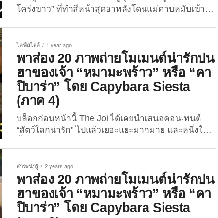
แห่งในญี่ปุ่นและถ่ายภาพเสือในอิริยาบถน่ารัก ๆ เก็บไว้
โคร่งขาว” ที่ทำสีหน้าสุดฮาหลังโดนแม่คาบหมับเข้าให้
เสมอ โดยเฉพาะเสือโคร่งและเสือดาวหิมะที่เขาชื่น
ล่าสุดแจกความน่ารักจนกลายเป็นไวรัล 12 ล้านวิว
ชอบเป็นพิเศษ แต่สิ่งที่เป็นเสน่ห์ของภาพถ่ายคุณเขา
แล้ว! คอนเทนต์สัตว์โลกน่ารักรอบนี้มาจากแดนปลา
เลยก็คือความเป็นธรรมชาติของน้อง ๆ ที่ถูกถ่ายทอด
ดิบอีกเช่นเคย สำหรับเซ็ตภาพถ่ายเจ้า “ลูกเสือโคร่ง
ไลฟ์สไตล์
1 year ago
ออกมาอย่างน่าเอ็นดู...
ขาว” ตัวน้อยในสวนสัตว์ญี่ปุ่น ที่ทำสีหน้าปั่นสุด ๆ ตอน
พาส่อง 20 ภาพถ่ายโมเมนต์น่ารักปน
โดนแม่คาบหมับเข้าให้ (ฟีลว่าไม่เอาอะไรแล้ววว)
ฮาของเจ้า “หมามะพร้าว” หรือ “คา
เรียกว่าเป็นคอนเทนต์ที่เมดมายเดย์ให้กับทุกคนไม่น้อย
ปิบาร่า” โดย Capybara Siesta
เลยทีเดียว! คุณช่างภาพ “RIKUNOW” หรือเจ้าของ
(ภาค 4)
แอคเคาท์ X: @rikunow ผู้ที่มีงานอดิเรกคือการเดิน
ทางไปเที่ยวสวนสัตว์หลาย ๆ แห่งในญี่ปุ่นและถ่ายภาพ
บล็อกก่อนหน้านี้ The Joi ได้เคยนำเสนอคอนเทนต์
เสือในอิริยาบถน่ารัก...
“สัตว์โลกน่ารัก” ไปแล้วเยอะแยะมากมาย และหนึ่งใน
นั้นก็มี “ภาพโมเมนต์น่ารักปนฮาของหมามะพร้าวหรือ
คาปิบาร่า” ซึ่งดูเหมือนว่าจะเป็นคอนเทนต์ที่ถูกอกถูกใจ
ทุกคนกันอยู่ไม่น้อย เพราะงั้นวันนี้พวกเราก็จะพาเพื่อน
สาระน่ารู้
2 years ago
ๆ มาส่องภาพสิ่งมีชีวิตที่ละม้ายคล้ายเจ้ามะหมาแต่มี
พาส่อง 20 ภาพถ่ายโมเมนต์น่ารักปน
ขนอย่างกับกะลามะพร้าวอีกครั้ง ใน 20 ภาพถ่าย
ฮาของเจ้า “หมามะพร้าว” หรือ “คา
โมเมนต์น่ารักปนฮาของเจ้า “หมามะพร้าว” หรือ “คาปิ
ปิบาร่า” โดย Capybara Siesta
บาร่า” (ภาค 4) ที่ลั่นชัตเตอร์โดยคุณเจ้าของแอคเคาท์