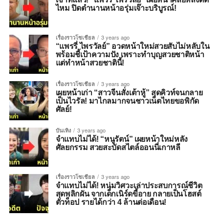
ไหม ปิดตำนานหน้าอรุ่มเจ๊าะบริบูรณ์!
เรื่องราวโซเชียล
3 years ago
“แพรรี่ ไพรวัลย์” อวดหน้าใหม่สวยสับไม่หลับใน
พร้อมชี้เป้าความปัง เพราะทำบุญสวยชาติหน้า
แต่ทำหน้าสวยชาตินี้!
เรื่องราวโซเชียล
3 years ago
เผยหน้าเก่า “สาวจีนสั่งเต้าหู้” สุดคิวท์จนกลาย
เป็นไวรัล! มาไกลมากจนชาวเน็ตไทยขอพิกัด
ศัลย์!
บันเทิง
3 years ago
จำแทบไม่ได้! “หนูรัตน์” เผยหน้าใหม่หลัง
ศัลยกรรม สวยสะบัดสไตล์ออนนี่เกาหลี
เรื่องราวโซเชียล
3 years ago
จำแทบไม่ได้! หนุ่มวิศวะเล่าประสบการณ์ชีวิต
สุดพลิกผัน จากเด็กเนิร์ดขี้อาย กลายเป็นโฮสต์
ตัวท็อป รายได้กว่า 4 ล้านต่อเดือน!