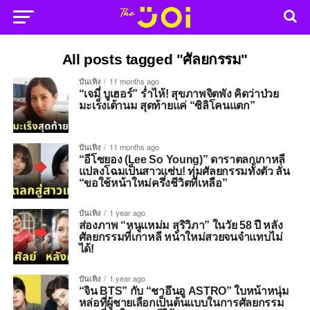
All posts tagged "ศัลยกรรม"
บันเทิง
11 months ago
“เจมี่ บูเฮอร์” ร่ำไห้! สุขภาพจิตพัง คิดว่าป่วย
มะเร็งเต้านม สุดท้ายแค่ “ซิลิโคนแตก”
บันเทิง
11 months ago
“อีโซยอง (Lee So Young)” ดาราตลกเกาหลี
แปลงโฉมเป็นสาวแซ่บ! ทุ่มศัลยกรรมทั้งตัว ลั่น
“ขอใช้หน้าใหม่ครึ่งชีวิตที่เหลือ”
บันเทิง
1 year ago
ส่องภาพ “หนูแหม่ม สุริวิภา” ในวัย 58 ปี หลัง
ศัลยกรรมที่เกาหลี หน้าใหม่สวยจนจำแทบไม่
ได้!
บันเทิง
1 year ago
“จิน BTS” กับ “ชาอึนอู ASTRO” ใบหน้าหนุ่ม
หล่อที่ผู้ชายเลือกเป็นต้นแบบในการศัลยกรรม