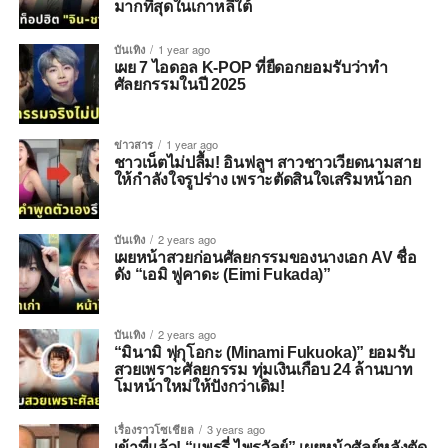
มากที่สุดในเกาหลีใต้
บันเทิง
1 year ago
เผย 7 ไอดอล K-POP ที่ยืดอกยอมรับว่าทำ
ศัลยกรรมในปี 2025
ข่าวสาร
1 year ago
ชาวเน็ตไม่ปลื้ม! อินฟลูฯ สาวชาวเวียดนามสาย
ให้กำลังใจรูปร่าง เพราะตัดสินใจเสริมหน้าอก
บันเทิง
2 years ago
เผยหน้าสวยก่อนศัลยกรรมของนางเอก AV ชื่อ
ดัง “เอมิ ฟูคาดะ (Eimi Fukada)”
บันเทิง
2 years ago
“มินามิ ฟุกุโอกะ (Minami Fukuoka)” ยอมรับ
สวยเพราะศัลยกรรม ทุ่มเงินเกือบ 24 ล้านบาท
โมหน้าใหม่ให้ปังกว่าเดิม!
เรื่องราวโซเชียล
3 years ago
เข้าที่แล้ว! “แพรรี่ ไพรวัลย์” เผยหน้าศัลย์หลังตัด