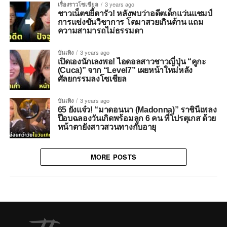
เรื่องราวโซเชียล
3 years ago
ชาวเน็ตขยี้ตารัว! หลังพบว่าอดีตเด็กแว่นแชมป์
การแข่งขันวิชาการ โตมาสวยเกินต้าน แถม
ความสามารถไม่ธรรมดา
บันเทิง
3 years ago
เปิดเองนักเลงพอ! ไอดอลสาวชาวญี่ปุ่น “คูกะ
(Cuca)” จาก “Level7” เผยหน้าใหม่หลัง
ศัลยกรรมลงโซเชียล
บันเทิง
3 years ago
65 ยังแจ๋ว! “มาดอนนา (Madonna)” ราชินีเพลง
ป๊อบฉลองวันเกิดพร้อมลูก 6 คน ที่โปรตุเกส ด้วย
หน้าตายังสาวสวนทางกับอายุ
MORE POSTS