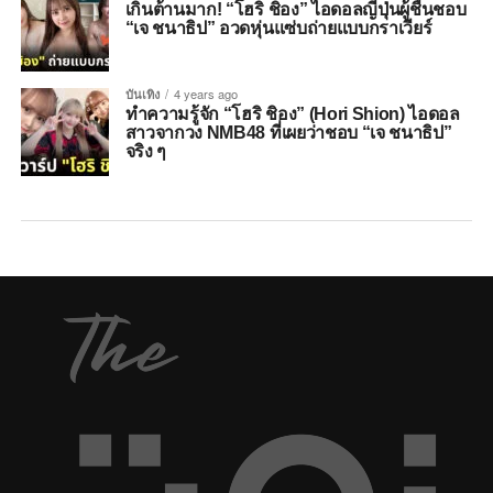
เกินต้านมาก! “โฮริ ชิอง” ไอดอลญี่ปุ่นผู้ชื่นชอบ
“เจ ชนาธิป” อวดหุ่นแซ่บถ่ายแบบกราเวียร์
บันเทิง
4 years ago
ทำความรู้จัก “โฮริ ชิอง” (Hori Shion) ไอดอล
สาวจากวง NMB48 ที่เผยว่าชอบ “เจ ชนาธิป”
จริง ๆ