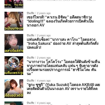
บันเทิง
2 years ago
เซอร์ไพรส์! “คาเรน อิชิดะ” อดีตสมาชิกวง
“Idoling!!!” ฉลองวันเกิดด้วยการเปิดตัวเป็น
นางเอก AV
บันเทิง
2 years ago
แฟนคลับช็อค! “นากาเสะ คาโกะ” ไอดอลวง
“Iroha Sakura” ย่องถ่าย AV ล่าสุดต้นสังกัดสั่ง
ปลดแล้ว!
บันเทิง
2 years ago
“นากางาวะ โคโคโระ” ไอดอลใต้ดินดังข้ามคืน
จากภาพถ่ายโดยแฟนคลับ แฟน ๆ จับตาอาจดัง
เปรี้ยงตามรอยปรากฏการณ์ “ฮาชิโมโตะ คัน
นะ”
บันเทิง
4 years ago
“ยูกะ ซูซูกิ” (Yuka Suzuki) ไอดอล AKB48 เผย
เคยคิดผันตัวเป็นนางเอก AV เพราะรายได้ที่ลด
ลง
บันเทิง
4 years ago