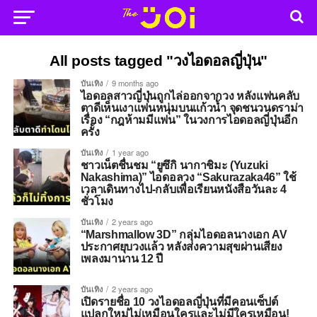
All posts tagged "วงไอดอลญี่ปุ่น"
บันเทิง
9 months ago
ไอดอลสาวญี่ปุ่นถูกไล่ออกจากวง หลังแฟนคลับ
ตาดีเห็นเงาแฟนหนุ่มบนแก้วน้ำ จุดชนวนดราม่า
เรื่อง “กฎห้ามมีแฟน” ในวงการไอดอลญี่ปุ่นอีก
ครั้ง
บันเทิง
1 year ago
ชาวเน็ตชื่นชม “ยูซึกิ นากาชิมะ (Yuzuki
Nakashima)” ไอดอลวง “Sakurazaka46” ใช้
เวลาเดินทางไป-กลับเพื่อเรียนหนังสือวันละ 4
ชั่วโมง
บันเทิง
2 years ago
“Marshmallow 3D” กลุ่มไอดอลนางเอก AV
ประกาศยุบวงแล้ว หลังส่งความสุขผ่านเสียง
เพลงมานาน 12 ปี
บันเทิง
2 years ago
เปิดรายชื่อ 10 วงไอดอลญี่ปุ่นที่มีคอนเซ็ปต์
แปลกใหม่ไม่เหมือนใครและไม่มีใครเหมือน!