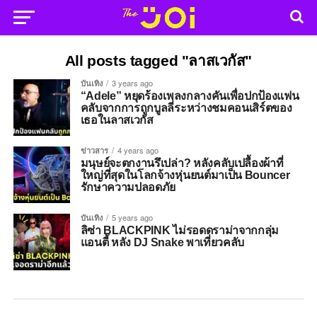
All posts tagged "ลาสเวกัส"
บันเทิง
3 years ago
“Adele” หยุดร้องเพลงกลางคันเพื่อปกป้องแฟน
คลับจากการถูกบูลลี่ระหว่างชมคอนเสิร์ตของ
เธอในลาสเวกัส
ข่าวสาร
4 years ago
มนุษย์จะตกงานรึเปล่า? หลังคลับเปลื้องผ้าที่
ใหญ่ที่สุดในโลกจ้างหุ่นยนต์มาเป็น Bouncer
รักษาความปลอดภัย
บันเทิง
5 years ago
ลิซ่า BLACKPINK ไม่รอดดราม่าจากกลุ่ม
แอนตี้ หลัง DJ Snake พาเที่ยวคลับ