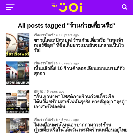
All posts tagged "ร้านก๋วยเตี๋ยวเรือ"
เรื่องราวโซเชียล
3 years ago
ชาวเน็ตแห่ปักหมุด! ร้านก๋วยเตี๋ยวเรือ “เทพเจ้า
เพอร์ซีอุส” ที่ชื่อเต็มยาวแบบสับจนกลายเป็นไว
รัล!
เรื่องราวโซเชียล
5 years ago
เห็นแล้วอึ้ง! 10 ร้านค้าลอกเลียนแบบแบรนด์ดัง
สุดฮา
บันเทิง
5 years ago
“อั๋น ภูวนาท” โพสต์ภาพร้านก๋วยเตี๋ยวเรือ
ไต้หวัน พร้อมสายไฟพันรุงรัง ทวงสัญญา “ลุงตู่”
เอาสายไฟลงดิน
เรื่องราวโซเชียล
5 years ago
ไม่เหมือนตรงไหนเอาปากกามาวง! ร้าน
ก๋วยเตี๋ยวเรือในไต้หวัน เนรมิตร้านเหมือนอยู่ไทย