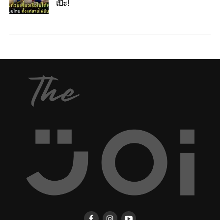
เป๊ะ!