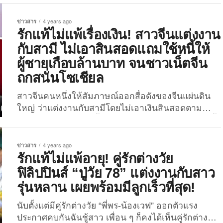
คนสนิท?! กลายเป็นเรื่องราวความรักที่กำลังถูกแชร์
สนั่นจนเป็นไวรัลบนโลก “TikTok” ในขณะนี้เลยทีเดียว
ข่าวสาร
4 years ago
หลังมีผู้ใช้บัญชี “TikTok” ชื่อว่า “poon_266k” ได้ออก
รักแท้ไม่แพ้เรื่องเงิน! สาวจีนแต่งงาน
มาแชร์คลิปวิดีโอภาพของเขาและภรรยาตั้งแต่สมัยยัง
กับสามี ไม่เอาสินสอดแถมใช้หนี้ให้
เป็นนักเรียนยันรูปคู่ตอนเข้าพิธีแต่งงาน เมื่อวันที่ 29
ผู้ชายเกือบล้านบาท จนชาวเน็ตจีน
มกราคมที่ผ่านมา พร้อมกับเขียนแคปชั่นว่า “จากเพื่อน
ถกสนั่นโซเชียล
สาวในวันนั้น กลับกลายมาเป็นคู่ชีวิตในวันนี้” ทำเอา
ชาวเน็ตถึงกับอึ้งไปตาม ๆ กัน และให้ความสนใจเรื่อง
สาวจีนคนหนึ่งให้สัมภาษณ์ออกสื่อดังของจีนแผ่นดิน
ราวความรักอันเหลือเชื่อนี้ของทั้งสองเป็นอย่างมาก
ใหญ่ ว่าแต่งงานกับสามีโดยไม่เอาเงินสินสอดตาม
โดยมีชาวเน็ตเข้ามาชมคลิปนี้แล้วมากกว่า 3.1...
ประเพณี แถมยังใช้หนี้แทนผู้ชายเกือบล้านบาท! งานนี้
เลยเป็นประเด็นร้อนถกสนั่นโซเชียลจีนกันแบบข้ามวัน
ข้ามคืนเลยล่ะเพื่อน ๆ !! สาวจีนหน้าหมวยสุดสวยที่
ข่าวสาร
4 years ago
เพื่อน ๆ เห็นในรูปบนนี้ เธอนามสกุล “แซ่โจว (Zhou)”
รักแท้ไม่แพ้อายุ! คู่รักต่างวัย
กำลังเป็นที่พูดถึงของชาวเน็ตจีนตอนนี้อย่างมาก เพราะ
ฟิลิปปินส์ “ปู่วัย 78” แต่งงานกับสาว
เรื่องราวความรัก (บังตา) ไม่ธรรมดาของเธอกับสามี
รุ่นหลาน เผยพร้อมมีลูกเร็วที่สุด!
ชื่อว่า “นายหู (Hu)” ซึ่งปัจจุบันทั้งสองเป็นสามีภรรยา
กันแล้ว และใช้ชีวิตคู่ร่วมกันในมณฑลเจียงซี ทาง
นับตั้งแต่มีคู่รักต่างวัย “พี่พร-น้องเวฟ” ออกตัวแรง
ตะวันออกของจีน เพราะสาวจีน “แซ่โจว” คนนี้ได้เล่า
ประกาศคบกันฉันชู้สาว เพื่อน ๆ ก็คงได้เห็นคู่รักต่างวัย