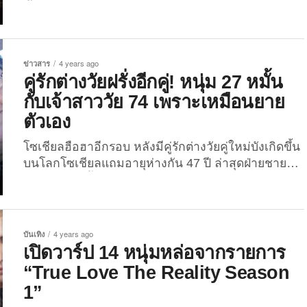
อวดลงโซเชียลมีเดียจีนว่า...
ทั้งไทยและต่างชาติประกาศออกสื่อว่า เป็นแฟนกันหรือ
เป็นคู่สามีภรรยากันอย่างเป็นทางการ แบบโนสนโน
แคร์ว่า ใครจะครหาว่าฝ่ายหญิงหรือฝ่ายชายจะเกาะ
ใครกิน ล่าสุดมีคู่รักต่างวัยเกิดขึ้นที่ประเทศฟิลิปปินส์
ข่าวสาร
4 years ago
อีกคู่และกำลังเป็นไวรัลดังทั่วโลกออนไลน์ในขณะนี้
คู่รักต่างวัยฝรั่งอีกคู่! หนุ่ม 27 หมั้น
เรื่องราวดังกล่าวเป็นของคุณปู่ “ราเชด มันกาคอป
กับเจ้าสาววัย 74 เพราะเหมือนยาย
(Rashed Mangacop)” วัย 78 ปี อาชีพเกษตรกร กับ
ตัวเอง
สาววัยรุ่น “ฮาลิมา อับดุลเลาะห์ (Halima Abdullah)”...
โซเชียลฮือฮาอีกรอบ หลังมีคู่รักต่างวัยคู่ใหม่บังเกิดขึ้น
บนโลกโซเชียลแถมอายุห่างกัน 47 ปี ล่าสุดฝ่ายชายวัย
ละอ่อนขอหมั้นกับเจ้าสาววัย 74 แล้วด้วย โอ้มายก๊อด!
คู่รักต่างวัยที่กำลังเป็นที่ฮือฮาบนโลกโซเชียลตะวันตก
ขณะนี้ เป็นของหนุ่มผิวสี “เดวอน ออเบรย์ (Devaughn
Aubrey)” วัย 27 ปี กับคุณยาย “เคธี เจนกินส์ (Kathi
บันเทิง
4 years ago
Jenkins)” วัย 74...
เปิดวาร์ป 14 หนุ่มหล่อจากรายการ
“True Love The Reality Season
1”