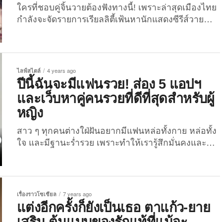
ใครที่ชอบคู่จิ้นวายต้องฟังทางนี้! เพราะล่าสุดเมืองไทย
กำลังจะจัดรายการเรียลลิตี้เฟ้นหานักแสดงซีรีส์วาย
หน้าใหม่ที่ยิ่งใหญ่ที่สุดในประเทศ ชื่อว่า “True Love
The Reality Season 1” ที่จะเฟ้นหาหนุ่มหล่อชาวไทย
ที่มีความสามารถทั้งร้อง, เต้น และเล่นดนตรี ผู้ที่จะเป็น
สุดยอดซุปเปอร์สตาร์ชาย (คู่จิ้นวาย) ระดับเอเชียคนต่อ
ไลฟ์สไตล์
4 years ago
ไป!! ล่าสุดทางผู้จัดรายการก็ได้คัดผู้เข้าร่วมรายการ
ปีนี้ฉันจะมีแฟนรวย! ส่อง 5 แอปฯ
จำนวนมาก เหลือเพียง 14 คน The Joi เห็นหน้าแต่ละ
และเว็บหาคู่คนรวยที่ดีที่สุดสำหรับผู้
คนแล้ว บอกเลยว่า ฮอตไม่ไหว!...
หญิง
สาว ๆ ทุกคนต่างใฝ่ฝันอยากมีแฟนหล่อทั้งกาย หล่อทั้ง
ใจ และมีฐานะร่ำรวย เพราะทำให้เรารู้สึกมั่นคงและ
ดูแลเราอย่างดีไม่ต่างจากพ่อแม่ และยิ่งโตเรายิ่งค้นพบ
ว่า ผู้ชายที่หล่อ รวย เพอร์เฟ็กต์เช่นนี้หายากยิ่งกว่างม
เข็มในมหาสมุทร จนหลายคนเชื่อสนิทใจแล้วว่า ผู้ชาย
ดี ๆ แบบนี้มีแต่ในนิยายเท่านั้น! แต่เดี๋ยวก่อน! สาว ๆ
เรื่องราวโซเชียล
7 years ago
อย่าเพิ่งหมดหวังว่าจะเจอผู้ชายดี ๆ ครบเครื่องที่อยาก
แต่งอีกครั้งก็ยังเป็นเธอ ตาแก้ว-ยาย
ได้ ถ้ายังไม่ลองหาคู่ผ่าน 5 แอปฯ และเว็บไซต์หาคู่
เสริม ต้นแบบของรักแท้ที่แม้จะ