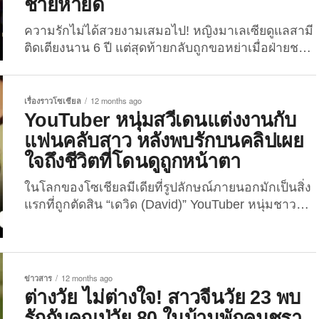
ชายหายดี
ความรักไม่ได้สวยงามเสมอไป! หญิงมาเลเซียดูแลสามี
ติดเตียงนาน 6 ปี แต่สุดท้ายกลับถูกขอหย่าเมื่อฝ่ายชาย
หายดี ในโลกแห่งความรักที่หลายต่อหลายคนคาด
หวังว่าจะมีแต่ความสวยงามและซาบซึ้ง กลับมีเรื่องราว
จริงที่ทำให้ใครหลายคนต้องตั้งคำถามกับคำว่า “รักแท้”
เรื่องราวโซเชียล
12 months ago
เช่นกรณีของ “นูรูล ชาซวานี (Nurul Syazwani)” หญิง
YouTuber หนุ่มสวีเดนแต่งงานกับ
ชาวมาเลเซีย ผู้กลายเป็นที่รู้จักในโลกออนไลน์จากการ
แฟนคลับสาว หลังพบรักบนคลิปเผย
อุทิศชีวิตดูแลสามีที่กลายเป็นผู้ป่วยติดเตียงมานานกว่า
ใจถึงชีวิตที่โดนดูถูกหน้าตา
6 ปี ก่อนที่เธอจะได้รับ “ของขวัญ” ตอบแทนเป็นคำว่า
“หย่า” หลังจากที่เขาหายดีและกลับมาเดินได้อีกครั้ง ซึ่ง
ในโลกของโซเชียลมีเดียที่รูปลักษณ์ภายนอกมักเป็นสิ่ง
กลับมาเป็นที่พูดถึงอีกครั้งบนโลกโซเชียลมีเดียในปีนี้
แรกที่ถูกตัดสิน “เดวิด (David)” YouTuber หนุ่มชาว
(2025)...
สวีเดน เจ้าของช่อง “Never Give Up” กลับเลือกใช้
พื้นที่บนโลกออนไลน์เพื่อเปิดใจถึงความเจ็บปวดจาก
การรู้สึกว่า “ไม่หล่อ” และ “เป็นคนแปลกแยกในสังคม”
โดยไม่คาดคิดเลยว่าการเปิดเผยความเปราะบางของ
ข่าวสาร
12 months ago
เขาในวันนั้น จะพาเขาไปพบกับความรักที่แท้จริง!
ต่างวัย ไม่ต่างใจ! สาวจีนวัย 23 พบ
ย้อนกลับไปในปี 2018 “เดวิด” ได้โพสต์คลิปวิดีโอที่
รักกับคุณปู่วัย 80 ในบ้านพักคนชรา