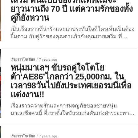
คนรวยที่ดีที่สุดสำหรับผู้หญิงที่...
ยาวนานถึง 70 ปี แต่ความรักของทั้ง
คู่ก็ยังหวาน
เป็นเรื่องราวที่น่ารักและน่าประทับใจที่ใครเห็นเป็นต้อง
ยิ้มตาม กับคู่รักของคุณตาแก้วกับคุณยายเสริม ที่
แต่งงานและอยู่เคียงคู่กันมาอย่างยาวนานกว่า 69 ปี
แล้ว ทว่าความรักของทั้งคู่ที่มีให้แก่กันกลับไม่เคยน้อย
ลงเลย ซ้ำกลับยิ่งทวีคูณเพิ่มขึ้น จนกลายเป็นภาพแห่ง
เรื่องราวโซเชียล
7 years ago
ความสุขที่แสดงออกมาให้มองเห็นได้ผ่านทางภาพถ่าย
หนุ่มมาเลฯ ขับรถคู่ใจโตโย
และถือว่าทั้งสองท่านก็ได้เป็นต้นแบบของความรักได้
ต้า‘AE86’ไกลกว่า 25,000กม. ใน
เป็นอย่างดีเลยทีเดียว เมื่อวานมานี้ ได้มีภาพความน่า
เวลา98วันไปยังประเทศเยอรมนีเพื่อ
รักของคู่ตายายคู่หนึ่ง ผ่านเพจ “ข่าวชาวบ้าน” ได้โพสต์
แต่งงาน!!
ภาพของคุณตาแก้วและคุณยายเสริม ที่ใส่ชุดแต่งงาน
พร้อมหยอดคำหวาน “หากต้องแต่งอีกครั้งตาแก้วก็ยัง
เรื่องราวความรักและการผจญภัยของชายหนุ่ม
ยืนยันว่าเจ้าสาวต้องเป็นยายเสริมคนเดียว” เจ้าบ่าว
มาเลเซียคนนี้ ที่เขาตั้งใจขับรถเก๋งคันเก่งฝ่าระยะทาง
พร้อมแล้วนะ ทางฝั่งเจ้าสาวก็เตรียมความพร้อม…..
ไกลกว่า 25,000 กิโลเมตร ข้ามไปอีกฟากโลกเพื่อจะไป
จากปี พ.ศ.2493 จนถึงวันนี้ กว่า70ปี ที่ตาแก้วและยาย
แต่งงานที่นั่น!! หลายคนอาจคิดไม่ถึงว่าจะมีเรื่องแบบนี้
เสริมได้ใช้ชีวิตร่วมกัน ย้อนกลับไปเวลานั้นไม่มี
เกิดขึ้นบนโลก ชายชาวมาเลเซียนามว่า Engku
เรื่องราวโซเชียล
7 years ago