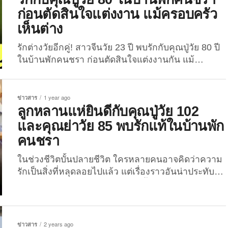
กลายเป็นไวรัล ชื่อว่า “Being Ugly: My Experience”...
ก่อนตัดสินใจแต่งงาน แม้ครอบครัว
เห็นต่าง
รักต่างวัยอีกคู่! สาวจีนวัย 23 ปี พบรักกับคุณปู่วัย 80 ปี
ในบ้านพักคนชรา ก่อนตัดสินใจแต่งงานกัน แม้
ครอบครัวไม่เห็นด้วย ในโลกที่ความรักมีหลายรูป
แบบและความต่างไม่ใช่อุปสรรค คู่รักจากมณฑลเห
อเป่ย์ของประเทศจีนคู่หนึ่งได้กลายเป็นกระแสไวรัลบน
ข่าวสาร
1 year ago
โซเชียลมีเดียแดนมังกร เพราะเขาและเธอทั้งคู่มีอายุ
ลูกหลานแห่ยินดีกับคุณปู่วัย 102
ห่างกันถึง 57 ปี! โดยฝ่ายหญิงเป็นสาวชาวจีนอายุ 23 ปี
และคุณย่าวัย 85 พบรักแท้ในบ้านพัก
ชื่อว่า “เสี่ยวฟาง (Xiao Fang)” ส่วนฝ่ายชายเป็นชายสูง
คนชรา
วัยอายุ 80...
ในช่วงชีวิตบั้นปลายชีวิต ใครหลายคนอาจคิดว่าความ
รักเป็นสิ่งที่หลุดลอยไปแล้ว แต่เรื่องราวอันน่าประทับใจ
ที่ The Joi นำมาฝากในบทความนี้ จะทำให้เพื่อน ๆ มี
ความหวังในการพบเจอรักแท้ ที่บางครั้งอาจต้องรอ
นานสักหน่อย แต่มาแน่นอน! อย่างที่เกิดขึ้นกับ “คุณปู่
เจียง” วัย 102 ปี และ “คุณย่าจาง” วัย 85 ปี จากบ้านพัก
ข่าวสาร
2 years ago