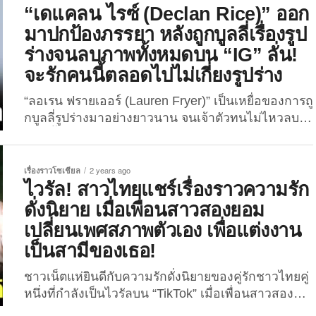
คนชราในเมืองอู่ฮั่นของประเทศจีน ที่ได้พิสูจน์ให้ทุกคน
“เดแคลน ไรซ์ (Declan Rice)” ออก
เห็นแล้วว่า “ความรักไม่มีวันหมดอายุ” ...
มาปกป้องภรรยา หลังถูกบูลลี่เรื่องรูป
ร่างจนลบภาพทั้งหมดบน “IG” ลั่น!
จะรักคนนี้ตลอดไปไม่เกี่ยงรูปร่าง
“ลอเรน ฟรายเออร์ (Lauren Fryer)” เป็นเหยื่อของการถู
กบูลลี่รูปร่างมาอย่างยาวนาน จนเจ้าตัวทนไม่ไหวลบ
ภาพทั้งหมดบน “Instagram (IG)” ล่าสุด “เดแคลน ไรซ์
(Declan Rice)” นักฟุตบอลอาร์เซนอล (Arsenal) ชาว
อังกฤษ ได้ออกมาปกป้องภรรยาและจะรักเธอตลอดไป
เรื่องราวโซเชียล
2 years ago
ไม่เกี่ยงรูปร่าง สำนักข่าว “The Sun” ของอังกฤษ ได้
ไวรัล! สาวไทยแชร์เรื่องราวความรัก
ออกมารายงานเมื่อวันที่ 24 เมษายนที่ผ่านมา...
ดั่งนิยาย เมื่อเพื่อนสาวสองยอม
เปลี่ยนเพศสภาพตัวเอง เพื่อแต่งงาน
เป็นสามีของเธอ!
ชาวเน็ตแห่ยินดีกับความรักดั่งนิยายของคู่รักชาวไทยคู่
หนึ่งที่กำลังเป็นไวรัลบน “TikTok” เมื่อเพื่อนสาวสอง
ยอมเปลี่ยนเพศสภาพ เพื่อแต่งงานเป็นสามีกับเพื่อนสาว