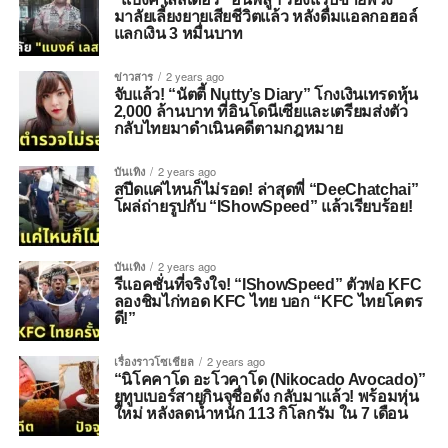
มาลัยเลี้ยงยายเสียชีวิตแล้ว หลังดื่มแอลกอฮอล์
แลกเงิน 3 หมื่นบาท
ข่าวสาร
2 years ago
จับแล้ว! “นัตตี้ Nutty’s Diary” โกงเงินเทรดหุ้น
2,000 ล้านบาท ที่อินโดนีเซียและเตรียมส่งตัว
กลับไทยมาดำเนินคดีตามกฎหมาย
บันเทิง
2 years ago
สปีดแค่ไหนก็ไม่รอด! ล่าสุดพี่ “DeeChatchai”
โผล่ถ่ายรูปกับ “IShowSpeed” แล้วเรียบร้อย!
บันเทิง
2 years ago
รีแอคชั่นที่จริงใจ! “IShowSpeed” ตัวพ่อ KFC
ลองชิมไก่ทอด KFC ไทย บอก “KFC ไทยโคตร
ดี!”
เรื่องราวโซเชียล
2 years ago
“นิโคคาโด อะโวคาโด (Nikocado Avocado)”
ยูทูบเบอร์สายกินจุชื่อดัง กลับมาแล้ว! พร้อมหุ่น
ใหม่ หลังลดน้ำหนัก 113 กิโลกรัม ใน 7 เดือน