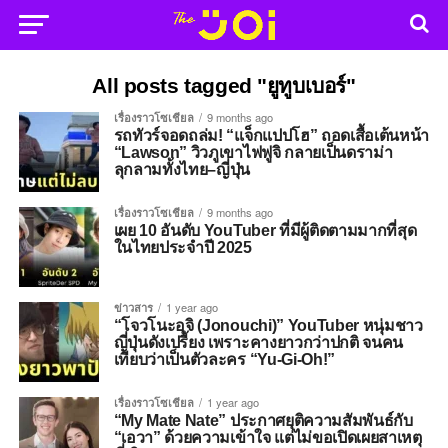
All posts tagged "ยูทูบเบอร์"
เรื่องราวโซเชียล
9 months ago
รถทัวร์จอดถล่ม! “แจ็กแปปโฮ” ถอดเสื้อเต้นหน้า
“Lawson” วิวภูเขาไฟฟูจิ กลายเป็นดราม่า
ลุกลามทั้งไทย–ญี่ปุ่น
เรื่องราวโซเชียล
9 months ago
เผย 10 อันดับ YouTuber ที่มีผู้ติดตามมากที่สุด
ในไทยประจำปี 2025
ข่าวสาร
1 year ago
“โจวโนะอุจิ (Jonouchi)” YouTuber หนุ่มชาว
ญี่ปุ่นดังเปรี้ยง เพราะคางยาวกว่าปกติ จนคน
เทียบว่าเป็นตัวละคร “Yu-Gi-Oh!”
เรื่องราวโซเชียล
1 year ago
“My Mate Nate” ประกาศยุติความสัมพันธ์กับ
“เอวา” ด้วยความเข้าใจ แต่ไม่ขอเปิดเผยสาเหตุ