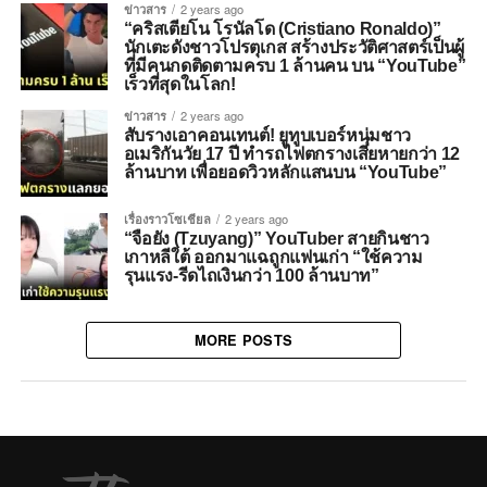
ข่าวสาร
2 years ago
“คริสเตียโน โรนัลโด (Cristiano Ronaldo)”
นักเตะดังชาวโปรตุเกส สร้างประวัติศาสตร์เป็นผู้
ที่มีคนกดติดตามครบ 1 ล้านคน บน “YouTube”
เร็วที่สุดในโลก!
ข่าวสาร
2 years ago
สับรางเอาคอนเทนต์! ยูทูบเบอร์หนุ่มชาว
อเมริกันวัย 17 ปี ทำรถไฟตกรางเสียหายกว่า 12
ล้านบาท เพื่อยอดวิวหลักแสนบน “YouTube”
เรื่องราวโซเชียล
2 years ago
“จือยัง (Tzuyang)” YouTuber สายกินชาว
เกาหลีใต้ ออกมาแฉถูกแฟนเก่า “ใช้ความ
รุนแรง-รีดไถเงินกว่า 100 ล้านบาท”
MORE POSTS