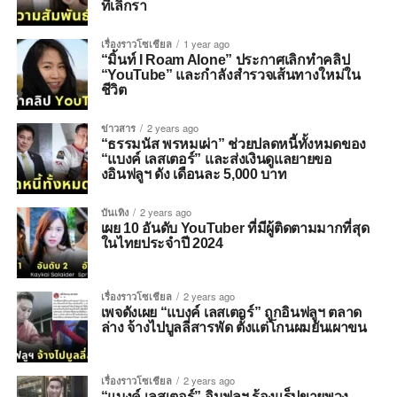
ที่เลิกรา
เรื่องราวโซเชียล
1 year ago
“มิ้นท์ I Roam Alone” ประกาศเลิกทำคลิป
“YouTube” และกำลังสำรวจเส้นทางใหม่ใน
ชีวิต
ข่าวสาร
2 years ago
“ธรรมนัส พรหมเผ่า” ช่วยปลดหนี้ทั้งหมดของ
“แบงค์ เลสเตอร์” และส่งเงินดูแลยายขอ
งอินฟลูฯ ดัง เดือนละ 5,000 บาท
บันเทิง
2 years ago
เผย 10 อันดับ YouTuber ที่มีผู้ติดตามมากที่สุด
ในไทยประจำปี 2024
เรื่องราวโซเชียล
2 years ago
เพจดังเผย “แบงค์ เลสเตอร์” ถูกอินฟลูฯ ตลาด
ล่าง จ้างไปบูลลี่สารพัด ตั้งแต่โกนผมยันเผาขน
เรื่องราวโซเชียล
2 years ago
“แบงค์ เลสเตอร์” อินฟลูฯ ร้องแร็ปขายพวง