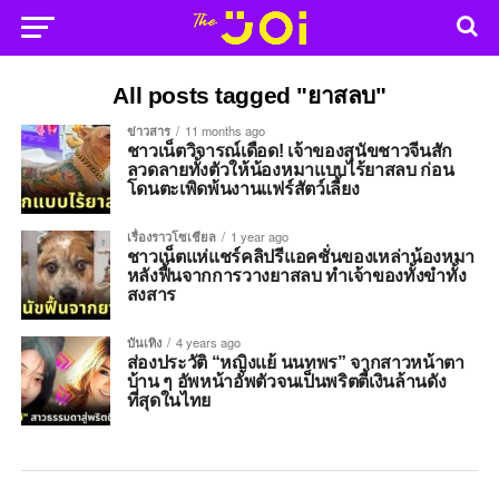
All posts tagged "ยาสลบ"
ข่าวสาร
11 months ago
ชาวเน็ตวิจารณ์เดือด! เจ้าของสุนัขชาวจีนสัก
ลวดลายทั้งตัวให้น้องหมาแบบไร้ยาสลบ ก่อน
โดนตะเพิดพ้นงานแฟร์สัตว์เลี้ยง
เรื่องราวโซเชียล
1 year ago
ชาวเน็ตแห่แชร์คลิปรีแอคชั่นของเหล่าน้องหมา
หลังฟื้นจากการวางยาสลบ ทำเจ้าของทั้งขำทั้ง
สงสาร
บันเทิง
4 years ago
ส่องประวัติ “หญิงแย้ นนทพร” จากสาวหน้าตา
บ้าน ๆ อัพหน้าอัพตัวจนเป็นพริตตี้เงินล้านดัง
ที่สุดในไทย