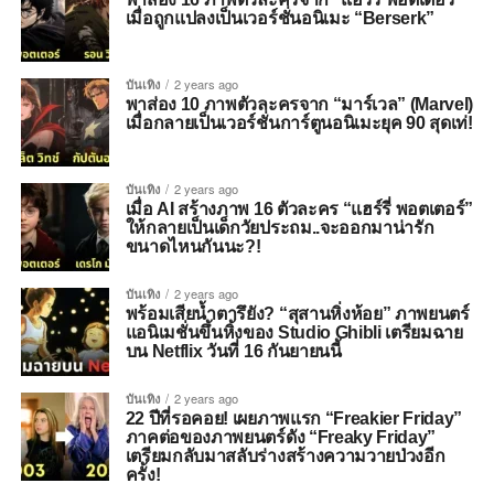
เมื่อถูกแปลงเป็นเวอร์ชั่นอนิเมะ “Berserk”
บันเทิง
2 years ago
พาส่อง 10 ภาพตัวละครจาก “มาร์เวล” (Marvel)
เมื่อกลายเป็นเวอร์ชั่นการ์ตูนอนิเมะยุค 90 สุดเท่!
บันเทิง
2 years ago
เมื่อ AI สร้างภาพ 16 ตัวละคร “แฮร์รี่ พอตเตอร์”
ให้กลายเป็นเด็กวัยประถม..จะออกมาน่ารัก
ขนาดไหนกันนะ?!
บันเทิง
2 years ago
พร้อมเสียน้ำตารึยัง? “สุสานหิ่งห้อย” ภาพยนตร์
แอนิเมชั่นขึ้นหิ้งของ Studio Ghibli เตรียมฉาย
บน Netflix วันที่ 16 กันยายนนี้
บันเทิง
2 years ago
22 ปีที่รอคอย! เผยภาพแรก “Freakier Friday”
ภาคต่อของภาพยนตร์ดัง “Freaky Friday”
เตรียมกลับมาสลับร่างสร้างความวายป่วงอีก
ครั้ง!