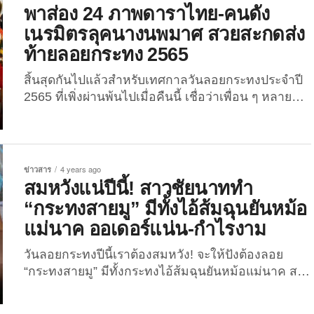
21 วัน เขาเลยบินมาเล่นน้ำสงกรานต์ ปรากฎว่ามาถึง
พาส่อง 24 ภาพดาราไทย-คนดัง
ไม่มีใครเล่นสงกรานต์กันเลย เขาฝากถามไปถึง
เนรมิตรลุคนางนพมาศ สวยสะกดส่ง
@Thavisin @ingshin ว่านี่คือการหลอกลวงนักท่อง
ท้ายลอยกระทง 2565
เที่ยวหรือเปล่า ??? น่าขายหน้าชาวโลกจริงๆ รัฐบาล
คิดใหญ่ทำเป็น pic.twitter.com/aflgLqkRVC —
สิ้นสุดกันไปแล้วสำหรับเทศกาลวันลอยกระทงประจำปี
SleeplessBKK (@SleeplessBKK) April 3,...
2565 ที่เพิ่งผ่านพ้นไปเมื่อคืนนี้ เชื่อว่าเพื่อน ๆ หลายคน
น่าจะได้ออกไปลอยกระทง ขอพรพระแม่คงคากันบ้าง
หรือบางคนอาจจะนอนอยู่บ้านนั่งชมพระจันทร์สีเลือด
กันแบบชิลล์ ๆ แต่สำหรับเหล่าบรรดาดาราและเซเลป
หลายต่อหลายคนนั้น ต่างพากันออกไปเข้าร่วมงาน
ข่าวสาร
4 years ago
เทศกาลวันลอยกระทง พร้อมแต่งกายเป็นนางนพมาศ
สมหวังแน่ปีนี้! สาวชัยนาททำ
สวยสะกดสุด ๆ บางคนก็แต่งชุดไทยสวยหวาน บางคนก็
“กระทงสายมู” มีทั้งไอ้ส้มฉุนยันหม้อ
เนรมิตลุคใหม่แบบสุดปังจนกลายเป็นไวรัล! วันนี้ The
แม่นาค ออเดอร์แน่น-กำไรงาม
Joi เลยจะพาเพื่อน ๆ ไปส่อง 24 ภาพดาราไทย-คนดัง ที่
ได้เนรมิตลุคนางนพมาศ สวยสะกดส่งท้ายลอยกระทง
วันลอยกระทงปีนี้เราต้องสมหวัง! จะให้ปังต้องลอย
ปี...
“กระทงสายมู” มีทั้งกระทงไอ้ส้มฉุนยันหม้อแม่นาค สาว
ชัยนาทเจ้าของไอเดียเผยออเดอร์แน่น-กำไรงาม
ชาวโซเชียลสายมูเห็นแล้วต้องตื่นเต้น! เมื่อสาวชัยนาท