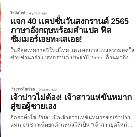
คนหนึ่ง ชื่อว่า “ดวงฤทัย บุญทัน” อายุ 24 ปี ปัจจุบันเป็น
สาวออฟฟิศอยู่ในอำเภอวัดสิงห์ จังหวัดชัยนาท ได้เผย
ไลฟ์สไตล์
4 years ago
ภาพกระทงอาหารปลาจากข้าวโพดอบกรอบสุดแจ่ม ซึ่ง
แจก 40 แคปชั่นวันสงกรานต์ 2565
ปีนี้ไม่ได้มีแค่กระทงแฟนซีรูปเป็ดหรือรูปสัตว์ต่าง ๆ
ภาษาอังกฤษพร้อมคำแปล ฟีล
เท่านั้น แต่ปีนี้พิเศษมี “กระทงสายมู” เพิ่มขึ้นมาให้เลือก
ซัมเมอร์เอยทะเลเอย!
ด้วย เอาใจคนชอบขอพรขอโชคลาภ หรือเชื่อเรื่อง
ไสยศาสตร์โดยเฉพาะ...
ในที่สุดเทศกาลปีใหม่ไทย และเทศกาลแห่งความสดใส
ซ่าบซ่านอย่าง “สงกรานต์ ประจำปี 2565” ก็วนมาถึงอีก
ปีแล้ว! ถึงแม้ปีนี้อาจจะไม่คึกคักเท่าแต่ก่อน แต่ก็เชื่อว่า
หยุดยาวแบบนี้ หลายคนคงมีแพลนไปเที่ยวทะเล หรือ
ต่างจังหวัดกันอยู่แน่ ๆ หรือบางคนที่ไม่ได้ไปไหน ก็อาจ
จะได้อัปรูปลงโซเชียลทำตัวเป็นชาวอินเทศกาลกันบ้าง
เรื่องราวโซเชียล
5 years ago
วันนี้ The Joi เลยจะพาเพื่อน ๆ มาแจก 40 แคปชั่นวัน
เจ้าบ่าวไม่ต้อง! เจ้าสาวแห่ขันหมาก
สงกรานต์ภาษาอังกฤษ พร้อมคำแปล โดยจะเป็น
สู่ขอผู้ชายเอง
แคปชั่นฟีลซัมเมอร์ เที่ยวทะเล แจกความสดใสท้าแดด
ที่เพื่อน...
ฮือฮาทั้งโซเชียล! เมื่อเจ้าสาวแห่ขันหมากขอเจ้าบ่าว
แทน จนชาวเน็ตยกตำแหน่งให้เป็น “เจ้าสาวยุคใหม่
2022” เรื่องราวแปลกหูแปลกตาที่กำลังเป็นไวรัลอยู่