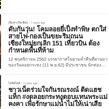
นี้ ถูกแชร์ผ่านเฟซบุ๊กชื่อว่า “อา’แบร่ น้อย” เมื่อวานนี้
(16 มกราคม 2565) โดยได้โพสต์ภาพขบวนขันหมาก
ขณะเจ้าสาวกำลังยืนนำหน้าขบวนขันหมาก ถือเครื่อง
ขันหมากต่าง ๆ ตามพิธี ก่อนแห่ไปตามถนนเชื่อม
เรื่องราวโซเชียล
7 years ago
หมู่บ้าน เพื่อที่จะมาสู่ขอเจ้าบ่าว พร้อมแคปชั่นว่า
ดับกันวุ่น! โคมลอยยี่เป็งทำพิษ ตกใส่
“อยากได้ลูกชายเพินกะต้องลงทุนและหวาา” ...
สายไฟ-กองเป็นขยะริมถนน
เชียงใหม่ยกเลิก 151 เที่ยวบิน ต้อง
กำหนดพื้นที่ห้าม
12 พฤศจิกายน 2562 บรรยากาศในยามค่ำคืนที่ผ่านมา
ของวันลอยกระทง (11 พ.ย.62) มีประชาชน นักท่อง
เที่ยวไทยและต่างชาติ ออกมาเที่ยวกันเป็นจำนวนมาก
และมีการจัดกิจกรรมตามแบบฉบับประเพณีของแต่ละ
พื้นที่ แต่ที่สร้างความสลดใจให้ประชาชนเป็นจำนวน
ไลฟ์สไตล์
7 years ago
มาก โดยเพจเฟซบุ๊ก จังหวัดเชียงใหม่ CM108.com ได้
ชาวเน็ตร่วมใจกันรณรงณ์ ติดแฮช
โพสต์ภาพเกิดเหตุไฟไหม้จากการปล่อยโคมลอยยี่เป็ง ที่
แท็ก #งดลอยกระทงตอบแทนพระแม่
ก่อนหน้านี้ชาวเน็ตจำนวนมากได้ออกมาช่วยกันขอ
คงคา เพื่อรักษาแม่น้ำไม่ให้เน่าเสีย
ความร่วมมือหยุดปล่อยโคมลอยยี่เป็ง เพราะไม่อยากให้