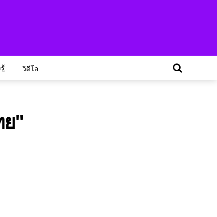
ู้
วิดีโอ
ทย"