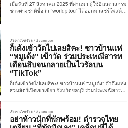
เมื่อวันที่ 27 สิงหาคม 2025 ที่ผ่านมา ผู้ใช้อินสตาแกรม
ชาวต่างชาติชื่อว่า “worldpitou” ได้ออกมาแชร์โพสต์
สุดไวรัลที่รวบรวม “12 สิ่งธรรมดาของคนไทยที่ชาว
ต่างชาติมองว่าแปลก” ซึ่งกลายเป็นประเด็นฮือฮาทั้งใน
หมู่คนไทยและต่างชาติ เพราะสิ่งเหล่านี้เป็นเรื่องที่เรา
ทำกันเป็นปกติในชีวิตประจำวัน แต่สำหรับคนต่าง
เรื่องราวโซเชียล
2 years ago
ประเทศแล้วกลับเป็น “วัฒนธรรมสุดยูนีค” ที่ทั้งแปลก
ก็เด้งเข้าวัดไปเลยสิคะ! ชาวบ้านแห่
น่ารัก และมีเสน่ห์ในแบบไทย ๆ เพื่อน ๆ มาดูกันว่ามี
“หมูเด้ง” เข้าวัด ร่วมประเพณีสารท
อะไรบ้างที่ชาวต่างชาติเห็นแล้วอึ้ง (แต่ก็ยิ้มให้ได้ทุก
เดือนสิบจนกลายเป็นไวรัลบน
ข้อ) 1. พิมพ์ “555”...
“TikTok”
ก็เด้งเข้าวัดไปเลยสิคะ! ชาวบ้านแห่ “หมูเด้ง” ตัวตึงแห่ง
สวนสัตว์เปิดเขาเขียว จังหวัดชลบุรี ร่วมประเพณีสารท
เดือนสิบ จนกลายเป็นไวรัลบนโลก “TikTok” กระแส
“หมูเด้งฟีเวอร์” นั้นลุกลามไปทุกวงการจนเกินจะ
ควบคุมแล้วจริง ๆ ล่าสุด “หมูเด้ง” ซูเปอร์สตาร์แห่งสวน
เรื่องราวโซเชียล
2 years ago
สัตว์เปิดเขาเขียว จังหวัดชลบุรี นั้นถูกนำไปสร้างเป็น
อย่าห้าวนักที่พักพร้อม! ตำรวจไทย
หุ่น แล้วแห่เข้าวัดร่วมประเพณีสารทเดือนสิบ ณ วัดแห่ง
เตรียม “ที่พักนักเลง” เคลื่อนที่ได้