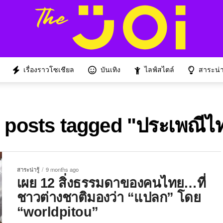
เรื่องราวโซเชียล
บันเทิง
ไลฟ์สไตล์
สาระน่าร
l posts tagged "ประเพณีไ
สาระน่ารู้
9 months ago
เผย 12 สิ่งธรรมดาของคนไทย…ที่
ชาวต่างชาติมองว่า “แปลก” โดย
“worldpitou”