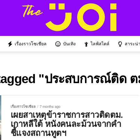
เรื่องราวโซเชียล
บันเทิง
ไลฟ์สไตล์
สาระน่าร
 tagged "ประสบการณ์ติด ต
เรื่องราวโซเชียล
7 months ago
เผยสาเหตุข้าราชการสาวติดตม.
เกาหลีใต้ หนังคนละม้วนจากคำ
ชี้แจงสถานทูตฯ