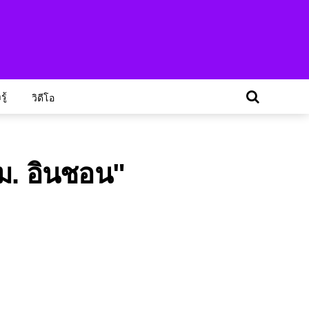
ู้
วิดีโอ
ม. อินชอน"