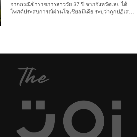
จากกรณีข้าราชการสาววัย 37 ปี จากจังหวัดเลย ได้
โพสต์ประสบการณ์ผ่านโซเชียลมีเดีย ระบุว่าถูกปฏิเสธ
การเข้าเมืองที่ท่าอากาศยานนานาชาติอินชอนของ
ประเทศเกาหลีใต้ ทั้งที่มีการเตรียมเอกสารครบถ้วน ไม่
ว่าจะเป็นการลงทะเบียน K-ETA และหนังสือขออนุญาต
เดินทางไปต่างประเทศอย่างถูกต้อง โดยเจ้าตัวระบุว่า
ไม่ได้รับคำอธิบายที่ชัดเจนจากเจ้าหน้าที่ตรวจคนเข้า
เมือง ส่งผลให้ทริปท่องเที่ยวที่ตั้งใจไว้ต้องจบลงตั้งแต่
สนามบินและทำให้รู้สึกผิดหวังจนไม่คิดจะเดินทางไป
เกาหลีใต้อีก และทันทีที่เรื่องราวนี้ถูกแชร์ต่ออย่างกว้าง
ขวางก็กลายเป็นดราม่าร้อนที่คนไทยพูดถึงไม่หยุด
จนถึงขณะนี้ อย่างไรก็ตาม เหตุการณ์ดังกล่าวมี
ข้อมูลอีกด้านหนึ่งที่ชาวไทยยังไม่รู้ ซึ่งถูกเปิดเผยใน
เวลาต่อมา (6 มกราคม 2026) โดยสถาน
เอกอัครราชทูตสาธารณรัฐเกาหลีประจำประเทศไทย
ซึ่งได้ออกแถลงการณ์ชี้แจงผ่านเพจเฟซบุ๊ก “Embassy
of the...