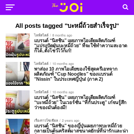
All posts tagged "บะหมี่ถ้วยสำเร็จรูป"
ไลฟ์สไตล์
8 months ago
แบรนด์ “นิสชิน” เผยภาพไอเดียผลิตภัณฑ์
“แปรงปัดฝุ่นบะหมี่ถ้วย” ที่จะใช้ทำความสะอาด
ก็ได้..ตั้งโชว์ไว้ก็เก๋!
ไลฟ์สไตล์
10 months ago
พาส่อง 10 ภาพไอเดียของใช้สุดครีเอทจาก
ผลิตภัณฑ์ “Cup Noodles” ของแบรนด์
“Nissin” ในประเทศญี่ปุ่น! (ภาค 2)
ไลฟ์สไตล์
10 months ago
แบรนด์ “นิสชิน” เผยภาพไอเดียผลิตภัณฑ์
“บะหมี่ถ้วย” ในเวอร์ชั่น “ที่กั้นประตู” เก๋จนรู้สึก
ว่าของมันต้องมี!
เรื่องราวโซเชียล
2 years ago
แบรนด์ “นิสชิน” ของญี่ปุ่นเผยภาพบะหมี่ถ้วย
กลายเป็นต้นคริสต์มาสขนาดยักษ์ที่น่ารักและน่า