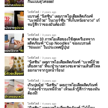
กินแบบสุโค่ยยย!
ไลฟ์สไตล์
2 years ago
แบรนด์ “นิสชิน” เผยภาพไอเดียผลิตภัณฑ์
“บะหมี่ถ้วย” ในเวอร์ชั่น “ที่เก็บหนังยางวง” เก๋
จนรู้สึกว่าของมันต้องมี!
ไลฟ์สไตล์
3 years ago
พาส่อง 10 ภาพไอเดียของใช้สุดครีเอทจาก
ผลิตภัณฑ์ “Cup Noodles” ของแบรนด์
“Nissin” ในประเทศญี่ปุ่น!
ไลฟ์สไตล์
3 years ago
“นิสชิน” เผยภาพไอเดียผลิตภัณฑ์ “บะหมี่ถ้วย
เสี่ยงทาย” ที่จะทำนายดวงชะตาผ่านเส้นที่ไหล
ออกมาจากรูเทน้ำร้อน!
ไลฟ์สไตล์
3 years ago
เกินปุยมุ้ย! “นิสชิน” เผยภาพไอเดียผลิตภัณฑ์
“กล่องข้าวบะหมี่ถ้วย” เห็นแล้วรู้สึกว่าของมัน
ต้องมี!
ไลฟ์สไตล์
4 years ago
“นิสชิน” เผยภาพไอเดียผลิตภัณฑ์ “ไม้ม็อบ