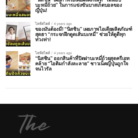
บะหมี่ถ้วย” ในการแข่งขันบาสเก็ตบอลของ
ญี่ปุ่น!
ไลฟ์สไตล์
4 years ago
ของมันต้องมี! “นิสชิน” เผยภาพไอเดียผลิตภัณฑ์
สุดฮา “กระจกฝึกดูดเส้นบะหมี่” ช่วยให้ดูดีทุก
ท่วงท่า!
ไลฟ์สไตล์
4 years ago
“นิสชิน” ออกสินค้าที่ปิดฝาบะหมี่ถ้วยสุดครีเอท
คล้าย “ไอติมกำลังละลาย” ชาวเน็ตญี่ปุ่นถูกใจ
จนไวรัล