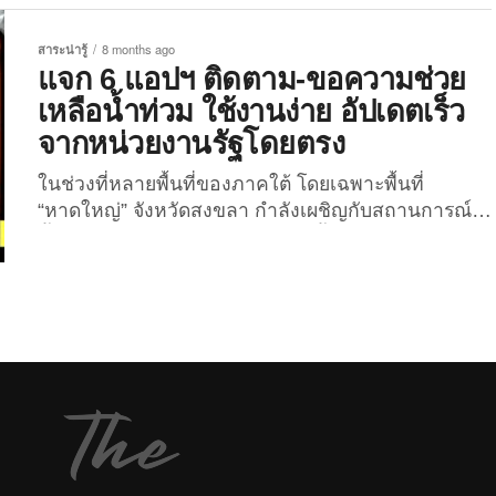
ท่วมภาคใต้ เนื่องจากหลายพื้นที่ยังขาดแคลนอุปกรณ์
ดูแลสัตว์ขั้นพื้นฐานอย่างหนัก เมื่อวันที่ 25
สาระน่ารู้
8 months ago
พฤศจิกายน 2568 “คณะสัตวแพทยศาสตร์ ม.อ.” ได้
แจก 6 แอปฯ ติดตาม-ขอความช่วย
ออกประกาศด่วนผ่านเพจเฟซบุ๊กของคณะ เชิญชวน
เหลือน้ำท่วม ใช้งานง่าย อัปเดตเร็ว
ประชาชนร่วมบริจาคสิ่งของจำเป็นสำหรับสัตว์เลี้ยงเพื่อ
จากหน่วยงานรัฐโดยตรง
ช่วยเหลือสัตว์ที่ได้รับผลกระทบจากสถานการณ์น้ำท่วม
ในหลายพื้นที่ของภาคใต้ ซึ่งขณะนี้ยังอยู่ในระดับวิกฤต
ในช่วงที่หลายพื้นที่ของภาคใต้ โดยเฉพาะพื้นที่
หลายครอบครัวต้องอพยพออกจากบ้านพร้อมสัตว์เลี้ยง
“หาดใหญ่” จังหวัดสงขลา กำลังเผชิญกับสถานการณ์
ทำให้เกิดความขาดแคลนของใช้จำเป็นในการดูแล
น้ำท่วมหนักอย่างต่อเนื่องในขณะนี้ การเข้าถึงข้อมูลที่
สัตว์จำนวนมาก โดย “คณะสัตวแพทยศาสตร์ ม.อ.”
ถูกต้อง แม่นยำ และรวดเร็ว คือปัจจัยสำคัญที่จะช่วยให้
เปิดเผยว่าศูนย์พักพิงสัตว์เลี้ยงชั่วคราวภายใน
ประชาชนเตรียมตัวรับมือและขอความช่วยเหลือได้ทัน
มหาวิทยาลัย รวมถึงพื้นที่ช่วยเหลือต่าง ๆ ที่คณะลงพื้น
เวลา ซึ่งปัจจุบันหน่วยงานรัฐและองค์กรต่าง ๆ ได้
ที่กำลังประสบปัญหาขาดแคลนอุปกรณ์พื้นฐาน...
พัฒนาแอปพลิเคชั่นเพื่อให้ประชาชนติดตาม
สถานการณ์น้ำท่วม รวมถึงแจ้งเหตุฉุกเฉินได้สะดวกยิ่ง
ขึ้น จำนวนหลายแอปฯ ด้วยกัน ดังนั้นในบทความนี้
The Joi เลยรวบรวม 6 แอปฯ ติดตามสถานการณ์น้ำ
ท่วมและขอความช่วยเหลือ ที่ทุกคนควรมีติดเครื่องไว้
แถมใช้งานฟรีทั้งบน “Android” และ...