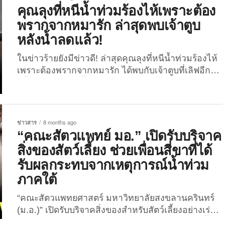
อย่างมาก โดยเป็นภาพของชายหนุ่มคนหนึ่งกำลัง “ขี่
คุณลุงที่หนีน้ำท่วมร้องไห้เพราะต้อง
ม้าลุยน้ำท่วม”...
พรากจากหมารัก ล่าสุดพบเจ้าตูบ
หลังน้ำลดแล้ว!
ในข่าวร้ายยังมีข่าวดี! ล่าสุดคุณลุงที่หนีน้ำท่วมร้องไห้
เพราะต้องพรากจากหมารัก ได้พบกับเจ้าตูบที่เลิฟอีก
ครั้ง ก่อนหน้านี้เพื่อน ๆ คงจะจำกันได้ว่ามี “คุณลุง
ชาวใต้” ที่จำใจต้องทิ้งสุนัขสุดรักไว้เบื้องหลังขณะ
อพยพหนีน้ำท่วมใหญ่ในพื้นที่หาดใหญ่ เนื่องจากบ้านจ
มอยู่ใต้น้ำทำให้คุณลุงไม่สามารถพาน้องหมาออกมา
ข่าวสาร
8 months ago
ด้วยได้ และด้วยความเป็นห่วงสัตว์เลี้ยงที่ผูกพันกันมา
“คณะสัตวแพทย์ มอ.” เปิดรับบริจาค
นาน คุณลุงถึงกับร้องไห้ด้วยความเสียใจที่ต้องพราก
สิ่งของสัตว์เลี้ยง ช่วยเพื่อนสี่ขาที่ได้
จากกันโดยไม่รู้ว่าจะได้พบกันอีกหรือไม่ แต่หลังจาก
รับผลกระทบจากเหตุการณ์น้ำท่วม
นั้นไม่นาน เมื่อวานนี้ (27 พฤศจิกายน 2568) ผู้ใช้บัญชี
ภาคใต้
“TikTok” ชื่อว่า “babyfa2911” ซึ่งทราบในภายหลังว่า
เป็นบัญชีของ “ลูกสาวของคุณลุงชาวใต้” คนในข่าวไว
“คณะสัตวแพทยศาสตร์ มหาวิทยาลัยสงขลานครินทร์
รัล...
(ม.อ.)” เปิดรับบริจาคสิ่งของสำหรับสัตว์เลี้ยงอย่างเร่ง
ด่วน เพื่อช่วยเหลือเพื่อนสี่ขาที่ได้รับผลกระทบจากน้ำ