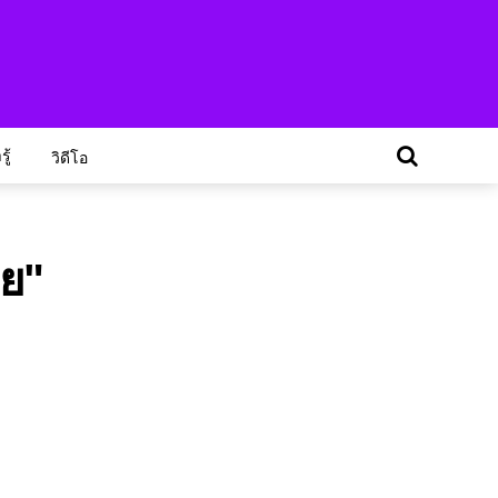
ู้
วิดีโอ
ทย"