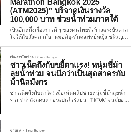
Marathon Bangkok 2025
(ATM2025)” บริจาคเงินรางวัล
100,000 บาท ช่วยน้ำท่วมภาคใต้
เป็นอีกหนึ่งเรื่องราวดี ๆ ของคนไทยที่สร้างแรงบันดาล
ใจให้กับสังคม เมื่อ “หมอมิยู-ทันตแพทย์หญิง ชรินญา
กาญจนเสวี” นักวิ่งสาวสายสตรอง ได้คว้าแชมป์
“Overall Thai Female Marathon” ในการแข่งขันวิ่ง
เรื่องราวโซเชียล
8 months ago
มาราธอน “Amazing Thailand Marathon Bangkok
ชาวเน็ตถึงกับขยี้ตาแรง! หนุ่มขี่ม้า
2025” พร้อมทั้งประกาศบริจาคเงินรางวัลทั้งหมด
ลุยน้ำท่วม จนนึกว่าเป็นสุดสาครกับ
จำนวน 100,000 บาท เพื่อช่วยเหลือพี่น้องชาวใต้ที่
ประสบปัญหาน้ำท่วมในขณะนี้ เมื่อวันที่...
ม้านิลมังกร
ชาวเน็ตถึงกับตาโต! เมื่อเห็นคลิปชายหนุ่มขี่ม้าลุยน้ำ
ท่วมที่กำลังลดลง ก่อนเป็นไวรัลบน “TikTok” จนมียอด
ชมทะลุ 10 ล้านครั้ง พร้อมคอมเมนต์แซวฮา “ม้านิลมัง
กรป่ะค่ะ” และ “only in Thailand” เมื่อวันที่ 25
พฤศจิกายน 2025 ผู้ใช้บัญชี “TikTok” ชื่อ “mix.2051”
ได้โพสต์คลิปวิดีโอที่เรียกเสียงฮือฮาบนโลกโซเชียลเป็น
ข่าวสาร
8 months ago