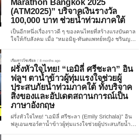
Marathon Bangkok 2025
(ATM2025)” บริจาคเงินรางวัล
100,000 บาท ช่วยน้ำท่วมภาคใต้
เป็นอีกหนึ่งเรื่องราวดี ๆ ของคนไทยที่สร้างแรงบันดาล
ใจให้กับสังคม เมื่อ “หมอมิยู-ทันตแพทย์หญิง ชรินญา
กาญจนเสวี” นักวิ่งสาวสายสตรอง ได้คว้าแชมป์
“Overall Thai Female Marathon” ในการแข่งขันวิ่ง
เรื่องราวโซเชียล
8 months ago
มาราธอน “Amazing Thailand Marathon Bangkok
ฝรั่งหัวใจไทย! “เอมิลี่ ศรีชะลา” อิน
2025” พร้อมทั้งประกาศบริจาคเงินรางวัลทั้งหมด
ฟลูฯ ตาน้ำข้าวผู้ทุ่มแรงใจช่วยผู้
จำนวน 100,000 บาท เพื่อช่วยเหลือพี่น้องชาวใต้ที่
ประสบปัญหาน้ำท่วมในขณะนี้ เมื่อวันที่...
ประสบภัยน้ำท่วมภาคใต้ ทั้งบริจาค
สิ่งของและอัปเดตสถานการณ์เป็น
ภาษาอังกฤษ
ฝรั่งหัวใจไทย! “เอมิลี่ ศรีชะลา (Emily Srichala)” อิน
ฟลูเอนเซอร์ตาน้ำข้าวผู้ทุ่มแรงใจช่วยผู้ประสบภัยน้ำ
ท่วมภาคใต้ ทั้งบริจาคสิ่งของและอัปเดตสถานการณ์
เป็นภาษาอังกฤษ นับตั้งแต่เกิดเหตุอุทกภัยครั้งใหญ่