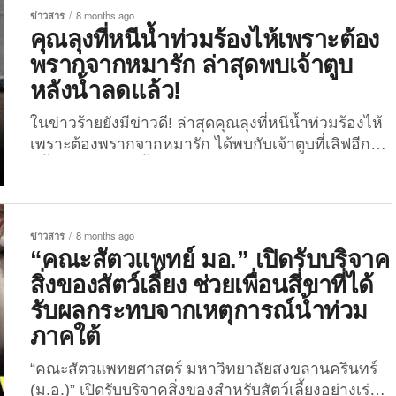
ข่าวสาร
8 months ago
ในพื้นที่ภาคใต้ต่อเนื่องยาวนานกว่า 1 สัปดาห์ คนดัง
คุณลุงที่หนีน้ำท่วมร้องไห้เพราะต้อง
จากหลากหลายวงการต่างออกมารวมพลังช่วยเหลือผู้
พรากจากหมารัก ล่าสุดพบเจ้าตูบ
ประสบภัยตามกำลังของตนเอง ไม่ว่าจะเป็นการลงพื้นที่
บริจาคสิ่งของ แบ่งปันข้อมูลข่าวสาร หรือเป็นกระบอก
หลังน้ำลดแล้ว!
เสียงให้ผู้คนได้รับรู้สถานการณ์ที่แท้จริง
ในข่าวร้ายยังมีข่าวดี! ล่าสุดคุณลุงที่หนีน้ำท่วมร้องไห้
@emily.srichala Please help donate to the south
เพราะต้องพรากจากหมารัก ได้พบกับเจ้าตูบที่เลิฟอีก
of...
ครั้ง ก่อนหน้านี้เพื่อน ๆ คงจะจำกันได้ว่ามี “คุณลุง
ชาวใต้” ที่จำใจต้องทิ้งสุนัขสุดรักไว้เบื้องหลังขณะ
อพยพหนีน้ำท่วมใหญ่ในพื้นที่หาดใหญ่ เนื่องจากบ้านจ
มอยู่ใต้น้ำทำให้คุณลุงไม่สามารถพาน้องหมาออกมา
ข่าวสาร
8 months ago
ด้วยได้ และด้วยความเป็นห่วงสัตว์เลี้ยงที่ผูกพันกันมา
“คณะสัตวแพทย์ มอ.” เปิดรับบริจาค
นาน คุณลุงถึงกับร้องไห้ด้วยความเสียใจที่ต้องพราก
สิ่งของสัตว์เลี้ยง ช่วยเพื่อนสี่ขาที่ได้
จากกันโดยไม่รู้ว่าจะได้พบกันอีกหรือไม่ แต่หลังจาก
รับผลกระทบจากเหตุการณ์น้ำท่วม
นั้นไม่นาน เมื่อวานนี้ (27 พฤศจิกายน 2568) ผู้ใช้บัญชี
ภาคใต้
“TikTok” ชื่อว่า “babyfa2911” ซึ่งทราบในภายหลังว่า
เป็นบัญชีของ “ลูกสาวของคุณลุงชาวใต้” คนในข่าวไว
“คณะสัตวแพทยศาสตร์ มหาวิทยาลัยสงขลานครินทร์
รัล...
(ม.อ.)” เปิดรับบริจาคสิ่งของสำหรับสัตว์เลี้ยงอย่างเร่ง