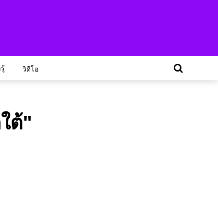
ู้
วิดีโอ
ใต้"