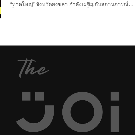
ดูดายได้ จึงตัดสินใจรีโพสต์ประกาศช่วยเหลือผ่านอินส
“หาดใหญ่” จังหวัดสงขลา กำลังเผชิญกับสถานการณ์
ตาแกรมส่วนตัวเมื่อวานนี้ (25 พฤศจิำกายน 2025)
น้ำท่วมหนักอย่างต่อเนื่องในขณะนี้ การเข้าถึงข้อมูลที่
พร้อมเปิดคอนโด “The...
ถูกต้อง แม่นยำ และรวดเร็ว คือปัจจัยสำคัญที่จะช่วยให้
ประชาชนเตรียมตัวรับมือและขอความช่วยเหลือได้ทัน
เวลา ซึ่งปัจจุบันหน่วยงานรัฐและองค์กรต่าง ๆ ได้
พัฒนาแอปพลิเคชั่นเพื่อให้ประชาชนติดตาม
สถานการณ์น้ำท่วม รวมถึงแจ้งเหตุฉุกเฉินได้สะดวกยิ่ง
ขึ้น จำนวนหลายแอปฯ ด้วยกัน ดังนั้นในบทความนี้
The Joi เลยรวบรวม 6 แอปฯ ติดตามสถานการณ์น้ำ
ท่วมและขอความช่วยเหลือ ที่ทุกคนควรมีติดเครื่องไว้
แถมใช้งานฟรีทั้งบน “Android” และ...