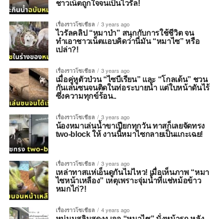
ชาวเน็ตถูกใจจนเป็นไวรัล!
เรื่องราวโซเชียล
3 years ago
ไวรัลคลิป “หมาป่า” สนุกกับการใช้ชีวิต จน
ทำเอาชาวเน็ตแอบคิดว่านี่มัน “หมาไซ” หรือ
เปล่า?!
เรื่องราวโซเชียล
3 years ago
เมื่อคู่หูตัวป่วน “ไซบีเรียน” และ “โกลเด้น” ชวน
กันเล่นซนจนติดในท่อระบายน้ำ แต่ใบหน้าดันไร้
ซึ่งความทุกข์ร้อน..
เรื่องราวโซเชียล
3 years ago
น้องหมาเล่นน้ำขาเปียกทุกวัน ทาสก็เลยจัดทรง
two-block ให้ งานนี้หมาไซกลายเป็นแกะเฉย!
เรื่องราวโซเชียล
3 years ago
เหล่าทาสแห่เอ็นดูกันไม่ไหว! เมื่อเห็นภาพ “หมา
ไซหน้าเหลือง” เหตุเพราะจุ่มน้ำที่แช่หม้อข้าว
หมกไก่?!
เรื่องราวโซเชียล
4 years ago
หนุ่มมุสลิมสุดงง เจอ “หมาไซ” นั่งหน้ารถ หลัง