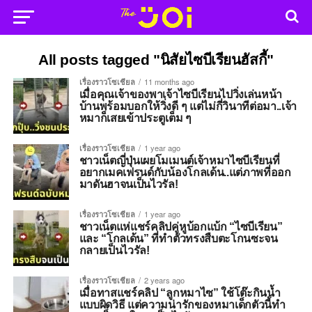
All posts tagged "นิสัยไซบีเรียนฮัสกี้"
เรื่องราวโซเชียล
11 months ago
เมื่อคุณเจ้าของพาเจ้าไซบีเรียนไปวิ่งเล่นหน้า
บ้านพร้อมบอกให้วิ่งดี ๆ แต่ไม่กี่วินาทีต่อมา..เจ้า
หมาก็เสยเข้าประตูเต็ม ๆ
เรื่องราวโซเชียล
1 year ago
ชาวเน็ตญี่ปุ่นเผยโมเมนต์เจ้าหมาไซบีเรียนที่
อยากเมคเฟรนด์กับน้องโกลเด้น..แต่ภาพที่ออก
มาดันฮาจนเป็นไวรัล!
เรื่องราวโซเชียล
1 year ago
ชาวเน็ตแห่แชร์คลิปคู่หูบ้อกแบ้ก “ไซบีเรียน”
และ “โกลเด้น” ที่ทำตัวทรงสืบตะโกนซะจน
กลายเป็นไวรัล!
เรื่องราวโซเชียล
2 years ago
เมื่อทาสแชร์คลิป “ลูกหมาไซ” ใช้โต๊ะกินน้ำ
แบบผิดวิธี แต่ความน่ารักของหมาเด็กตัวนี้ทำ