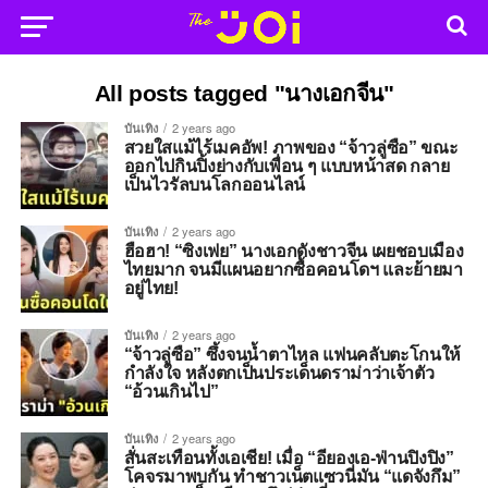
All posts tagged "นางเอกจีน"
บันเทิง
2 years ago
สวยใสแม้ไร้เมคอัพ! ภาพของ “จ้าวลู่ซือ” ขณะ
ออกไปกินปิ้งย่างกับเพื่อน ๆ แบบหน้าสด กลาย
เป็นไวรัลบนโลกออนไลน์
บันเทิง
2 years ago
ฮือฮา! “ซิงเฟย” นางเอกดังชาวจีน เผยชอบเมือง
ไทยมาก จนมีแผนอยากซื้อคอนโดฯ และย้ายมา
อยู่ไทย!
บันเทิง
2 years ago
“จ้าวลู่ซือ” ซึ้งจนน้ำตาไหล แฟนคลับตะโกนให้
กำลังใจ หลังตกเป็นประเด็นดราม่าว่าเจ้าตัว
“อ้วนเกินไป”
บันเทิง
2 years ago
สั่นสะเทือนทั้งเอเชีย! เมื่อ “อียองเอ-ฟ่านปิงปิง”
โคจรมาพบกัน ทำชาวเน็ตแซวนี่มัน “แดจังกึม”