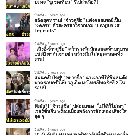
ปะทะ “บูเช็คเทียน” รึเปล่าเนี่ย?!
บันเทิง
3 years ago
สลัดลุคหวาน! “จ้าวลู่ซือ” แต่งคอสเพลย์เป็น
“Gwen” ตัวละครสาวจากเกม “League Of
Legends”
บันเทิง
3 years ago
“เฉิงอี้-จ้าวลู่ซือ” คว้ารางวัลนักแสดงเจ้าบทบาท
เเห่งปี พากันขายขำ สร้างมีมไม่หยุดตลอดทั้ง
งาน!
บันเทิง
3 years ago
แฟนคลับใจฟู! “หยางจื่อ” นางเอกซีรีส์จีนคนดัง
พาครอบครัวเที่ยวภูเก็ต มาไทยเป็นครั้งที่ 2 ใน
รอบปี
บันเทิง
3 years ago
ฟังยัง?! “จ้าวลู่ซือ” ปล่อยเพลง “ไม่ได้ก็ไม่เอา”
เวอร์ชั่นจีน พร้อมเบื้องหลังการอัดเพลง เสียงใส
สุด ๆ
บันเทิง
3 years ago
10 อันดับอินฟลูเอนเซอร์ชาวจีนที่สร้างมูลค่าสื่อ