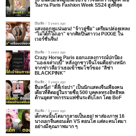
ในงาน Paris Fashion Week SS24 สูงที่สุด
บันเทิง
3 years ago
แสงออกหูแน่นอน! “จ้าวลู่ซือ” เตรียมปล่อยเพลง
“ไม่ได้ก็ไม่เอา” จากศิลปินสาววง PiXXiE ใน
เวอร์ชั่นจีน!
บันเทิง
3 years ago
Crazy Horse Paris ออกแถลงการณ์ปกป้อง
“แองเจล่าเบบี้” หลังถูกชาวจีนโจมตีอย่างหนัก
จากข่าวลือว่าเธอเข้าชมโชว์ของ “ลิซ่า
BLACKPINK”
บันเทิง
3 years ago
ยืนหนึ่ง! “ตี๋ลี่เร่อปา” เป็นนักแสดงจีนเพียงคน
เดียวที่ติดอยู่ในรายชื่อ 500 บุคคลทรงอิทธิพล
ด้านอุตสาหกรรมแฟชั่นระดับโลก โดย BoF
บันเทิง
3 years ago
เด็กคนนั้นโตมากลายเป็นเธอ! พาส่องภาพ 16
นางเอกจีนตอนเด็ก VS ตอนโต แต่ละคนโตมา
อย่างมีคุณภาพมาก ๆ