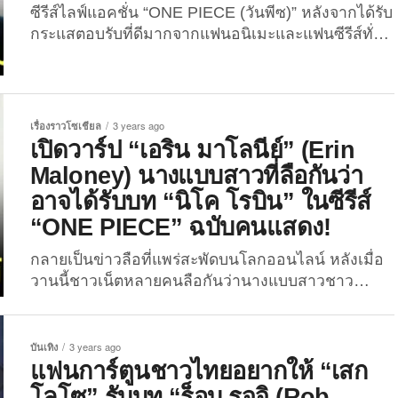
ซีรีส์ไลฟ์แอคชั่น “ONE PIECE (วันพีซ)” หลังจากได้รับ
กระแสตอบรับที่ดีมากจากแฟนอนิเมะและแฟนซีรีส์ทั่ว
โลกอย่างท่วมท้น “Netflix” ก็ประกาศสร้างซีซัน 2 แทบ
จะทันที และมีการแคสติ้งนักแสดงอย่างเข้มข้นตลอด
ระยะเวลาหนึ่งปีที่ผ่านมา โดยมี “อาจารย์เออิจิโร โอดะ
(Eiichiro Oda)” ผู้วาดการ์ตูนญี่ปุ่นเรื่องนี้มาร่วมในการ
เรื่องราวโซเชียล
3 years ago
แคสต์นักแสดง เพื่อให้ได้ผู้ที่มีรูปร่างหน้าตา, บุคลิกและ
เปิดวาร์ป “เอริน มาโลนีย์” (Erin
ลักษณะนิสัยตรงกับคาแรกเตอร์ที่เขาวาดมากที่สุด ซึ่ง
Maloney) นางแบบสาวที่ลือกันว่า
แฟนการ์ตูนเรื่องนี้มั่นใจได้เลยว่า แต่ละคนที่ได้รับเลือก
อาจได้รับบท “นิโค โรบิน” ในซีรีส์
ให้มาเป็นส่วนหนึ่งของจักรวาล “ONE PIECE” นั้นตรง
“ONE PIECE” ฉบับคนแสดง!
ปกสุด ๆ ...
กลายเป็นข่าวลือที่แพร่สะพัดบนโลกออนไลน์ หลังเมื่อ
วานนี้ชาวเน็ตหลายคนลือกันว่านางแบบสาวชาว
อเมริกัน “เอริน มาโลนีย์” (Erin Maloney) อาจจะได้รับ
บทเป็น “นิโค โรบิน” ตัวละครผู้เป็นที่รักของคนทั่วโลก
ในซีรีส์ “ONE PIECE” ฉบับคนแสดง! โดยต้นเหตุ
บันเทิง
3 years ago
ข่าวลือที่ว่านั้น มาจากการที่ “แมท โอเว่นส์” (Matt
แฟนการ์ตูนชาวไทยอยากให้ “เสก
Owens) ผู้เขียนบท ONE PIECE เวอร์ชั่นคนแสดง...
โลโซ” รับบท “ร็อบ รุจจิ (Rob