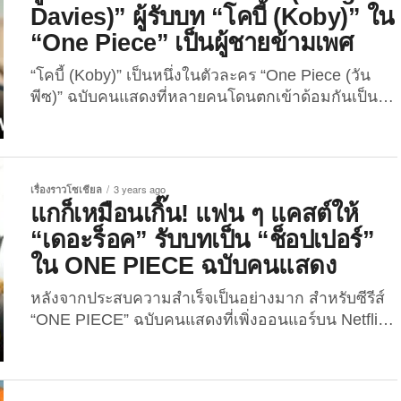
Davies)” ผู้รับบท “โคบี้ (Koby)” ใน
“One Piece” เป็นผู้ชายข้ามเพศ
“โคบี้ (Koby)” เป็นหนึ่งในตัวละคร “One Piece (วัน
พีซ)” ฉบับคนแสดงที่หลายคนโดนตกเข้าด้อมกันเป็น
พรวน แต่เพื่อน ๆ รู้หรือไม่ว่า… “มอร์แกน เดวีส์
(Morgan Davies)” นักแสดงที่มารับบทดังกล่าวเป็น
“ผู้ชายข้ามเพศ” นะ จะบอกให้! หลังจากซีรีส์ Live
Action เรื่อง “One Piece” ของทาง “Netflix” ได้รับเสียง
เรื่องราวโซเชียล
3 years ago
ชื่นชมอย่างล้นหลาม แน่นอนว่า...
แกก็เหมือนเกิ๊น! แฟน ๆ แคสต์ให้
“เดอะร็อค” รับบทเป็น “ช็อปเปอร์”
ใน ONE PIECE ฉบับคนแสดง
หลังจากประสบความสำเร็จเป็นอย่างมาก สำหรับซีรีส์
“ONE PIECE” ฉบับคนแสดงที่เพิ่งออนแอร์บน Netflix
ไปเมื่อวันที่ 31 สิงหาคม 2566 ที่ผ่านมา และได้รับคำ
ชมจากบรรดาแฟนการ์ตูนอย่างล้นหลาม ว่านี่แหละคือ
ภาพยนตร์ Live Action ที่ดัดแปลงจากอนิเมะที่ควรค่า