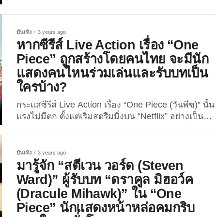
Action เรื่อง “One Piece” ทาง “Netflix” จบแล้ว แต่
อารมณ์ยังค้างจนอยากดูภาคต่อไม่ไหวแล้ว เพราะเนื้อ
เรื่องที่ย่อรวบรัด แต่ยังคงความสนุกไว้ได้อย่างเต็ม
บันเทิง
3 years ago
เปี่ยม...
หากซีรีส์ Live Action เรื่อง “One
Piece” ถูกสร้างโดยคนไทย จะมีนัก
แสดงคนไหนร่วมเล่นและรับบทเป็น
ใครบ้าง?
กระแสซีรีส์ Live Action เรื่อง “One Piece (วันพีซ)” นั้น
แรงไม่มีตก ตั้งแต่เริ่มสตรีมมิ่งบน “Netflix” อย่างเป็น
ทางการเมื่อวันที่ 31 สิงหาคม 2566 จนถึงตอนนี้ ก็ยัง
เป็นที่พูดถึงของผู้ชมทั่วโลกในเชิงชื่นชม ไม่ว่าจะพล็อต
เรื่องที่สั้นกระชับ แต่ยังคงเนื้อหาสำคัญตามมังงะได้
บันเทิง
3 years ago
ครบและสนุกไม่แพ้กัน จนหลายคนสันนิษฐานว่า ซีรีส์ที่
มารู้จัก “สตีเวน วอร์ด (Steven
ดัดแปลงมาจากมังงะที่ขายดีที่สุดตลอดกาลในญี่ปุ่น
Ward)” ผู้รับบท “ดราคูล มิฮอว์ค
เรื่องนี้ จะนั่งแท่น “ซีรีส์ Live Action ที่ดีที่สุดในโลก” ซะ
(Dracule Mihawk)” ใน “One
แล้ว!...
Piece” นักแสดงหน้าหล่อคมกริบ