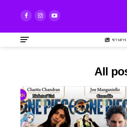
ข่าวสาร
All po