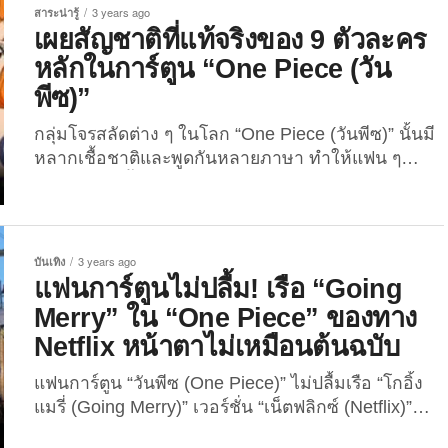
แก่การรับชม! เพราะนอกจากพล็อตเรื่องที่อ้างอิง
สาระน่ารู้
3 years ago
ตามเนื้อหาในมังงะแล้ว เหล่าทีมนักแสดงที่อาจารย์โอ
เผยสัญชาติที่แท้จริงของ 9 ตัวละคร
ดะเลือกสรรมากับมือ ทั้ง “อินากิ โกดอย” (Iñaki
หลักในการ์ตูน “One Piece (วัน
Godoy) ผู้รับบทเป็นลูฟี่,...
พีซ)”
กลุ่มโจรสลัดต่าง ๆ ในโลก “One Piece (วันพีซ)” นั้นมี
หลากเชื้อชาติและพูดกันหลายภาษา ทำให้แฟน ๆ
การ์ตูนเรื่องนี้อดสงสัยไม่ได้ว่า แท้จริงแล้วตัวละครที่
พวกเขาชื่นชอบมีสัญชาติหรือเชื้อชาติอะไรกันแน่? ใน
บทความนี้ The Joi เลยจะพาเพื่อน ๆ ไปส่องสัญชาติ
ที่แท้จริงของ 9 ตัวละครหลักในเรื่องนี้กัน! 1. ลูฟี่
บันเทิง
3 years ago
(Luffy) สัญชาติบราซิล 2....
แฟนการ์ตูนไม่ปลื้ม! เรือ “Going
Merry” ใน “One Piece” ของทาง
Netflix หน้าตาไม่เหมือนต้นฉบับ
แฟนการ์ตูน “วันพีซ (One Piece)” ไม่ปลื้มเรือ “โกอิ้ง
แมรี่ (Going Merry)” เวอร์ชั่น “เน็ตฟลิกซ์ (Netflix)”
เพราะทำออกมาหน้าตาไม่เหมือนต้นฉบับ 【本日解