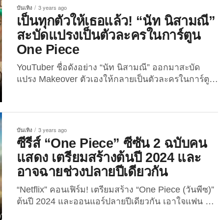
นอกจากจะสร้างปรากฏการณ์คลั่งไคล้โจรสลัดใน 84
บันเทิง
3 years ago
ประเทศทั่วโลก จนขึ้นอันดับ 1...
เป็นทุกตัวให้เธอแล้ว! “นัท นิสามณี”
สะบัดแปรงเป็นตัวละครในการ์ตูน
One Piece
YouTuber ชื่อดังอย่าง “นัท นิสามณี” ออกมาสะบัด
แปรง Makeover ตัวเองให้กลายเป็นตัวละครในการ์ตูน
เรื่อง “One Piece” ที่กำลังฮอตสุด ๆ บน “Netflix” ขณะ
นี้! หากเพื่อน ๆ ติดตาม YouTuber และอินฟลูเอน
เซอร์ชื่อดังอย่าง “นัท นิสามณี” มาอย่างยาวนาน ก็จะ
ทราบดีว่า เธอชอบอ่านมังงะและดูอนิเมะเป็นอย่าง
บันเทิง
3 years ago
มาก...
ซีรีส์ “One Piece” ซีซัน 2 ฉบับคน
แสดง เตรียมสร้างต้นปี 2024 และ
อาจฉายช่วงปลายปีเดียวกัน
“Netflix” คอนเฟิร์ม! เตรียมสร้าง “One Piece (วันพีซ)”
ต้นปี 2024 และออนแอร์ปลายปีเดียวกัน เอาใจแฟน ๆ
กลุ่มโจรสลัดหมวกฟางรอบโลก ใครที่ดูซีรีส์ Live