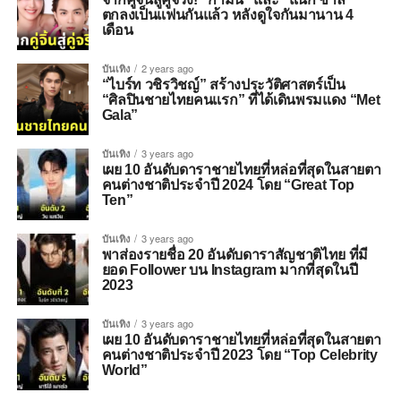
ตกลงเป็นแฟนกันแล้ว หลังดูใจกันมานาน 4
เดือน
บันเทิง
2 years ago
“ไบร์ท วชิรวิชญ์” สร้างประวัติศาสตร์เป็น
“ศิลปินชายไทยคนแรก” ที่ได้เดินพรมแดง “Met
Gala”
บันเทิง
3 years ago
เผย 10 อันดับดาราชายไทยที่หล่อที่สุดในสายตา
คนต่างชาติประจำปี 2024 โดย “Great Top
Ten”
บันเทิง
3 years ago
พาส่องรายชื่อ 20 อันดับดาราสัญชาติไทย ที่มี
ยอด Follower บน Instagram มากที่สุดในปี
2023
บันเทิง
3 years ago
เผย 10 อันดับดาราชายไทยที่หล่อที่สุดในสายตา
คนต่างชาติประจำปี 2023 โดย “Top Celebrity
World”