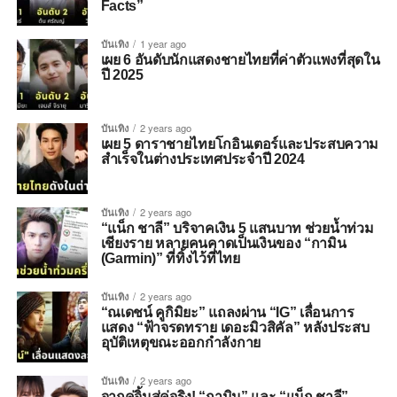
Facts”
บันเทิง
1 year ago
เผย 6 อันดับนักแสดงชายไทยที่ค่าตัวแพงที่สุดใน
ปี 2025
บันเทิง
2 years ago
เผย 5 ดาราชายไทยโกอินเตอร์และประสบความ
สำเร็จในต่างประเทศประจำปี 2024
บันเทิง
2 years ago
“แน็ก ชาลี” บริจาคเงิน 5 แสนบาท ช่วยน้ำท่วม
เชียงราย หลายคนคาดเป็นเงินของ “กามิน
(Garmin)” ที่ทิ้งไว้ที่ไทย
บันเทิง
2 years ago
“ณเดชน์ คูกิมิยะ” แถลงผ่าน “IG” เลื่อนการ
แสดง “ฟ้าจรดทราย เดอะมิวสิคัล” หลังประสบ
อุบัติเหตุขณะออกกำลังกาย
บันเทิง
2 years ago
จากคู่จิ้นสู่คู่จริง! “กามิน” และ “แน็ก ชาลี”