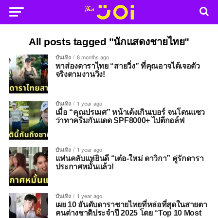
All posts tagged "นักแสดงชายไทย"
บันเทิง
8 months ago
พาส่องดาราไทย “สายวิ่ง” ที่คุณอาจได้เจอตัว
จริงตามงานวิ่ง!
บันเทิง
1 year ago
เมื่อ “คุณปรเมศ” หน้าเด้งเกินเบอร์ จนโดนแซว
ว่าทาครีมกันแดด SPF8000+ ไปตีกอล์ฟ
บันเทิง
1 year ago
แฟนคลับแห่ยินดี “เต๋อ-ใหม่ ดาวิกา” คู่รักดารา
ประกาศหมั้นแล้ว!
บันเทิง
1 year ago
เผย 10 อันดับดาราชายไทยที่หล่อที่สุดในสายตา
คนต่างชาติประจำปี 2025 โดย “Top 10 Most