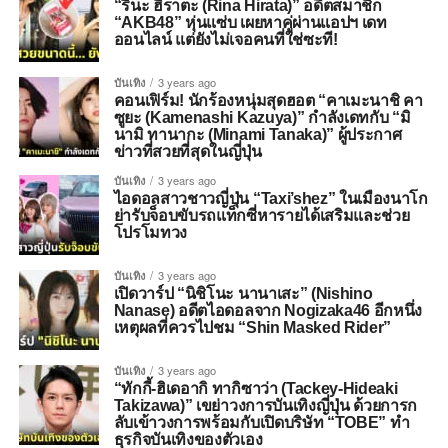
“รินะ ฮิราตะ (Rina Hirata)” อดีตสมาชิก
“AKB48” หุ่นแซ่บ เผยหาคู่ผ่านแอปฯ เดท
ออนไลน์ แต่ยังไม่เจอคนที่ใช่ซะที!
บันเทิง
3 years ago
คอนเฟิร์ม! นักร้องหนุ่มสุดฮอต “คาเมะนาชิ คา
ซูยะ (Kamenashi Kazuya)” กำลังเดทกับ “มิ
นามิ ทานากะ (Minami Tanaka)” ผู้ประกาศ
ข่าวที่สวยที่สุดในญี่ปุ่น
บันเทิง
3 years ago
ไอดอลสาวชาวญี่ปุ่น “Taxi’shez” ในเมืองนาโก
ย่ารับจ็อบขับรถแท็กซี่หารายได้เสริมและช่วย
โปรโมทวง
บันเทิง
3 years ago
เปิดวาร์ป “นิชิโนะ นานาเสะ” (Nishino
Nanase) อดีตไอดอลจาก Nogizaka46 อีกหนึ่ง
เหตุผลที่ควรไปชม “Shin Masked Rider”
บันเทิง
3 years ago
“ทักกี้-ฮิเดอากิ ทากิซาว่า (Tackey-Hideaki
Takizawa)” เขย่าวงการบันเทิงญี่ปุ่น ด้วยการก
ลับเข้าวงการพร้อมกับเปิดบริษัท “TOBE” ทำ
ธุรกิจบันเทิงของตัวเอง