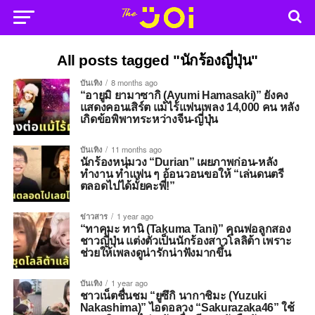
All posts tagged "นักร้องญี่ปุ่น"
บันเทิง
8 months ago
“อายูมิ ยามาซากิ (Ayumi Hamasaki)” ยังคง
แสดงคอนเสิร์ต แม้ไร้แฟนเพลง 14,000 คน หลัง
เกิดข้อพิพาทระหว่างจีน-ญี่ปุ่น
บันเทิง
11 months ago
นักร้องหนุ่มวง “Durian” เผยภาพก่อน-หลัง
ทำงาน ทำแฟน ๆ อ้อนวอนขอให้ “เล่นดนตรี
ตลอดไปได้มั้ยคะพี่!”
ข่าวสาร
1 year ago
“ทาคุมะ ทานิ (Takuma Tani)” คุณพ่อลูกสอง
ชาวญี่ปุ่น แต่งตัวเป็นนักร้องสาวโลลิต้า เพราะ
ช่วยให้เพลงดูน่ารักน่าฟังมากขึ้น
บันเทิง
1 year ago
ชาวเน็ตชื่นชม “ยูซึกิ นากาชิมะ (Yuzuki
Nakashima)” ไอดอลวง “Sakurazaka46” ใช้