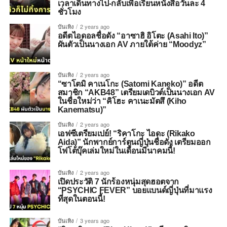
เวลาเดินทางไป-กลับเพื่อเรียนหนังสือวันละ 4
ชั่วโมง
บันเทิง
2 years ago
อดีตไอดอลชื่อดัง “อาซาฮิ อิโตะ (Asahi Ito)”
ผันตัวเป็นนางเอก AV ภายใต้ค่าย “Moodyz”
บันเทิง
2 years ago
“ซาโตมิ คาเนโกะ (Satomi Kaneko)” อดีต
สมาชิก “AKB48” เตรียมเดบิวต์เป็นนางเอก AV
ในชื่อใหม่ว่า “คิโฮะ คาเนะมัตสึ (Kiho
Kanematsu)”
บันเทิง
2 years ago
เอฟซีเตรียมเปย์! “ริคาโกะ ไอดะ (Rikako
Aida)” นักพากย์การ์ตูนญี่ปุ่นชื่อดัง เตรียมออก
โฟโต้บุ๊คเล่มใหม่ในเดือนมีนาคมนี้!
บันเทิง
2 years ago
เปิดประวัติ 7 นักร้องหนุ่มสุดฮอตจาก
“PSYCHIC FEVER” บอยแบนด์ญี่ปุ่นที่มาแรง
ที่สุดในตอนนี้!
บันเทิง
3 years ago