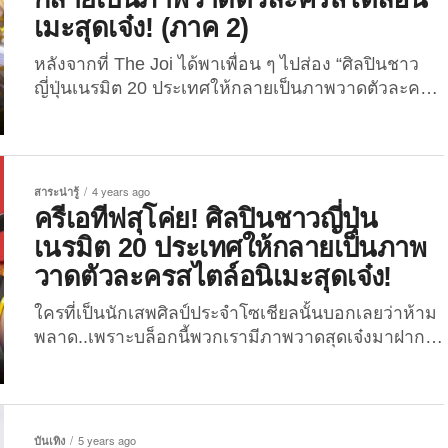
ภาพธงชาติไทยโบกสะบัดใจกลางไทม์สแควร์ (Times
เมะสุดเจ๋ง! (ภาค 2)
Square) นครนิวยอร์กในประเทศสหรัฐอเมริกา ควบคู่
กับข้อความที่เห็นเด่นชัดว่า “#TruthFromThailand”
หลังจากที่ The Joi ได้พาเพื่อน ๆ ไปส่อง “ศิลปินชาว
และเบื้องหลังการแสดงออกอันกล้าหาญและอลังการ
ญี่ปุ่นเนรมิต 20 ประเทศให้กลายเป็นภาพวาดตัวละคร
ครั้งนี้ คือ “ปรินทร์ โลจนะโกสินทร์” หรือ “บี”...
สไตล์อนิเมะสุดเจ๋ง!” ในบล็อกก่อนหน้าแล้ว และดู
เหมือนว่าจะถูกอกถูกใจเพื่อน ๆ กันเป็นอย่างมาก วันนี้
พวกเราเลยจะพาเพื่อน ๆ ไปส่อง 20 ประเทศที่ศิลปิน
ชาวญี่ปุ่นเนรมิตให้กลายเป็นภาพวาดตัวละครสไตล์อนิ
สาระน่ารู้
4 years ago
เมะสุดเจ๋ง! (ภาค 2) จากทาง World Flags Project อีก
ครีเอทีฟสุโค่ย! ศิลปินชาวญี่ปุ่น
เช่นเคย ซึ่งโปรเจ็กต์ดังกล่าวนั้นเป็นโครงการที่ถูกจัด
เนรมิต 20 ประเทศให้กลายเป็นภาพ
ขึ้นเพื่อโปรโมตกีฬาโอลิมปิก ณ กรุงโตเกียว เมื่อปี...
วาดตัวละครสไตล์อนิเมะสุดเจ๋ง!
ใครที่เป็นนักเสพศิลป์ประจำโซเชียลนั้นบอกเลยว่าห้าม
พลาด..เพราะบล็อกนี้พวกเรามีภาพวาดสุดเจ๋งมาฝาก
เพื่อน ๆ กันอีกเช่นเคย! สำหรับผลงานที่พวกเราจะนำ
เสนอในวันนี้มาจาก World Flags Project ซึ่งเป็น
โครงการที่ถูกจัดขึ้นเพื่อโปรโมตกีฬาโอลิมปิก ณ กรุง
โตเกียว เมื่อปี 2020 ที่ผ่านมา โดยศิลปินชาวญี่ปุ่นกลุ่ม
บันเทิง
5 years ago