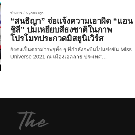
Miss Universe Thailand ที่เป็นภาพของเธอกำลังยืน
อยู่บนภาพ CG ลายธงชาติไทย จนเกิดประเด็นวิพากษ์
ข่าวสาร
5 years ago
วิจารณ์ถึงความเหมาะสมของการให้นางงามมาเหยียบ
“สนธิญา” จ่อแจ้งความเอาผิด “แอน
ธงชาติไทย โดยมีทั้งฝ่ายที่ไม่เห็นด้วย และฝ่ายที่มอง
ชิลี” ปมเหยียบสีธงชาติในภาพ
ว่าการกระทำเช่นนี้เป็นเพียงเรื่องเล็กน้อยเท่านั้น ใน
โปรโมทประกวดมิสยูนิเวิร์ส
ต่างประเทศมีการนำลายธงชาติมาใช้งานเชิงพาณิชย์
มากมาย ตั้งแต่ทำรองเท้า ไปจนถึงเป็นลายบนชุดชั้น
ยังคงเป็นดราม่าระอุทั้ง ๆ ที่กำลังจะบินไปแข่งขัน Miss
ใน! วันนี้ The Joi เลยจะพาทุกคนมาชม 7 สินค้าที่
Universe 2021 ณ เมืองเอลลาธ ประเทศ
ประดับด้วยลายธงชาติของต่างประเทศ ขายดิบขายดีไม่
อิสราเอล สำหรับสาว “แอนชิลี สก็อต-เคมมิส” หลังเพจ
มีดราม่า...
เฟซบุ๊ก Miss Universe Thailand ได้โพสต์ภาพโปรโมท
ในคอนเซ็ปต์ “TRICOLOR of UNITY. Three Colors
and One Real Body.” ซึ่งภายหลังถูกวิพากษ์วิจารณ์
ว่าการที่ให้นางงามเหยียบสีของธงชาติไทย โดยเฉพาะ
สีน้ำเงินนั้น เป็นสิ่งที่ไม่เหมาะสม ...