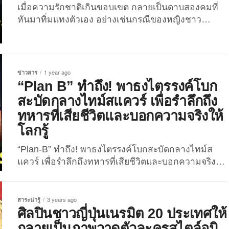
เมื่อความรักชาติเกินขอบเขต กลายเป็นดาบสองคมที่
หันมาทิ่มแทงตัวเอง อย่างเช่นกรณีของหญิงชาว
กัมพูชาในประเทศญี่ปุ่นที่ตัดสินใจเปิดร้านอาหารซึ่ง
รวมเมนูจากสามชาติ ได้แก่ กัมพูชา เวียดนาม และไทย
แต่สุดท้ายกลับต้องพบกับหายนะ เพราะพฤติกรรมที่ไม่
เคารพวัฒนธรรมและสัญลักษณ์ของชาติอื่น จาก
ข่าวสาร
1 year ago
รายงานของสำนักข่าว “แนวหน้า” ในวันนี้ (26
“Plan B” ทำถึง! พาธงไตรรงค์โบก
กันยายน 2568) เผยว่าหญิงสาวชาวกัมพูชาคนหนึ่งได้
สะบัดกลางไทม์สแควร์ เพื่อรำลึกถึง
เปิดร้านอาหารในญี่ปุ่น ก่อนจะตกเป็นเป้าวิพากษ์
ทหารที่เสียชีวิตและบอกความจริงให้
วิจารณ์อย่างรุนแรงบนโลกออนไลน์ของไทย หลังจาก
โลกรู้
เธอแสดงออกถึงความรู้สึก “รักชาติ” แบบสุดโต่ง ด้วย
การนำ “ธงชาติไทยไปวางไว้บนพื้นหน้าร้าน” พร้อมติด
“Plan-B” ทำถึง! พาธงไตรรงค์โบกสะบัดกลางไทม์ส
เทปทับไว้ สืบเนื่องจากสถานการณ์ความตึงเครียด
แควร์ เพื่อรำลึกถึงทหารที่เสียชีวิตและบอกความจริงให้
บริเวณชายแดนระหว่างประเทศไทยและกัมพูชา...
โลกรู้ ท่ามกลางสถานการณ์ชายแดนไทย-กัมพูชาที่
ตึงเครียดจากเหตุปะทะต่อเนื่องระหว่างวันที่ 24–29
กรกฎาคม 2568 ซึ่งส่งผลให้มีทั้งทหารและพลเรือนไทย
สาระน่ารู้
3 years ago
เสียชีวิตและได้รับบาดเจ็บจำนวนมาก หนึ่งใน
ศิลปินชาวญี่ปุ่นเนรมิต 20 ประเทศให้
เหตุการณ์ที่สร้างแรงกระเพื่อมในระดับนานาชาติ คือ
กลายเป็นภาพวาดตัวละครสไตล์อนิ