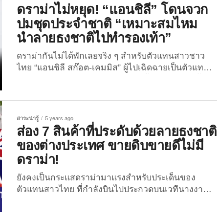
หนึ่งได้หยิบธงชาติของประเทศต่าง ๆ ที่เข้าร่วมการ
ดราม่าไม่หยุด! “แอนชิลี” โดนจวก
แข่งขันมาสร้างสรรค์ให้เป็นตัวละครสไตล์อนิเมะใน
ปมชุดประจำชาติ “เหมาะสมไหม
คอนเซปต์ชุดซามูไรที่เป็นเอกลักษณ์ของประเทศญี่ปุ่น
นำลายธงชาติไปทำรองเท้า”
ภายใต้แนวคิด “Education x Entertainment” เพื่อให้
ความบันเทิงและเพื่อให้สาระน่ารู้เกี่ยวกับความหมาย
ดราม่ากันไม่ได้พักเลยจริง ๆ สำหรับตัวแทนสาวชาว
ของธงชาติแต่ละประเทศอีกด้วย เพราะงั้นวันนี้ The
ไทย “แอนชิลี สก๊อต-เคมมิส” ผู้ไปเฉิดฉายเป็นตัวแทน
Joi ก็เลยจะพาทุกคนไปส่อง...
สาวไทยบนเวที มิสยูนิเวิร์ส 2021 ครั้งที่ 70 ซึ่งจัดขึ้นที่
ประเทศอิสราเอล หลังกองประกวดปล่อยภาพสาวแอน
ชิลี ในชุด “นางคาด” (Woman of steel) แต่กลับมีชาว
เน็ตรายหนึ่งตั้งประเด็นดราม่าเกี่ยวกับสีของรองเท้าที่
สาระน่ารู้
5 years ago
สวมใส่ พร้อมถามว่า “เหมาะสมไหมกับการนำลาย
ส่อง 7 สินค้าที่ประดับด้วยลายธงชาติ
ธงชาติไปเป็นรองเท้า” โดยชาวเน็ตรายนี้ได้โพสต์
ของต่างประเทศ ขายดิบขายดีไม่มี
ข้อความพร้อมรูปภาพลงในเฟซบุ๊กส่วนตัว ระบุว่า
ดราม่า!
“เหมาะสมไหมกับการนำลายธงชาติไปเป็นรองเท้า
และที่สำคัญทำไมส่วนล่างสุดถึงเป็นสีน้ำเงิน มีนัยยะ
ยังคงเป็นกระแสดราม่ามาแรงสำหรับประเด็นของ
แอบแฝงรึเปล่าแบบนี้ไม่เหมาะสมมาก...
ตัวแทนสาวไทย ที่กำลังบินไปประกวดบนเวทีนางงาม
ระดับโลกอย่างสาว “แอนชิลี สก็อต-เคมมิส” ที่ล่าสุด
โดนดราม่า จากภาพโปรโมทของทางกองประกวด