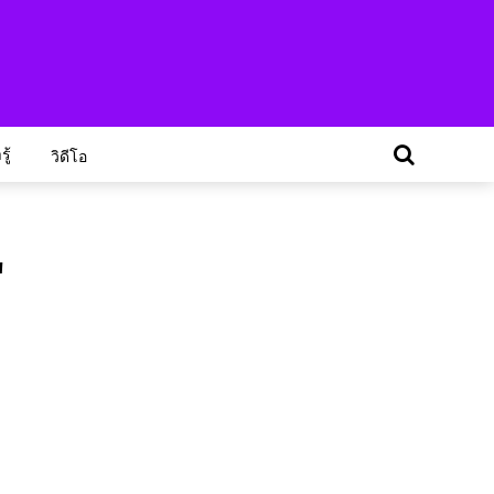
ู้
วิดีโอ
"