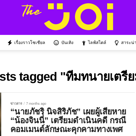
เรื่องราวโซเชียล
บันเทิง
ไลฟ์สไตล์
สาระน่าร
osts tagged "ทีมทนายเตรีย
ข่าวสาร
7 months ago
“นายภัชริ นิจสิริภัช” เผยผู้เสียหาย
“น้องจินนี่” เตรียมดำเนินคดี กรณี
คอมเมนต์ลักษณะคุกคามทางเพศ