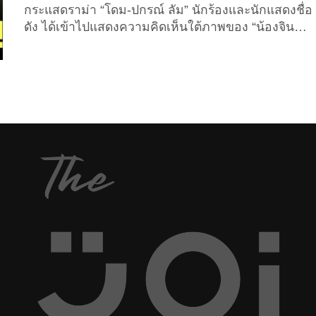
กระแสดราม่า “โดม-ปกรณ์ ลัม” นักร้องและนักแสดงชื่อ
ดัง ได้เข้าไปแสดงความคิดเห็นใต้ภาพของ “น้องจินนี่
ยศสุดา” ลูกสาวของ “คุณหญิงสุดารัตน์ เกยุราพันธุ์”
หัวหน้าพรรคไทยสร้างไทย ด้วยถ้อยคำรุนแรง ซึ่งถูก
มองว่ามีลักษณะคุกคามทางเพศ ล่าสุดมีข่าวเผยออก
มาว่าผู้เสียหายต้องการดำเนินคดีกับดาราชายชื่อดังคน
ดังกล่าว เมื่อช่วงสายของวันนี้ เ(30 ธันวาคม 2025)
“นายภัชริ นิจสิริภัช” ผู้สมัครรับเลือกตั้งสมาชิกสภาผู้
แทนราษฎรแบบบัญชีรายชื่อพรรคไทยสร้างไทยและ
ประธานคณะทำงานติดตามความเสียหายจากการถูก
หลอกลวงออนไลน์ ได้โพสต์ข้อความผ่านเฟซบุ๊กส่วน
ตัว “Phatchari Nitsiriphat”...