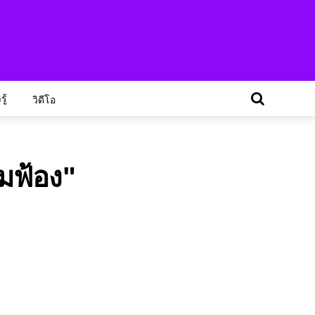
ู้
วิดีโอ
มฟ้อง"