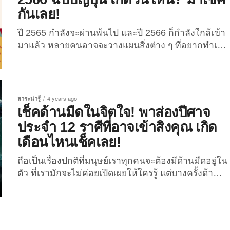
สรรค์เพื่อการโปรโมตแบรนด์ รวมถึงต่อยอดให้กับตัว
กันเลย!
ผลิตภัณฑ์บะหมี่ถ้วยด้วยการสร้างไอเทมต่าง ๆ ให้เป็น
Mockup และสินค้าเพื่อการจำหน่าย ซึ่งบ่อยครั้งก็ได้รับ
ปี 2565 กำลังจะผ่านพ้นไป และปี 2566 ก็กำลังใกล้เข้า
ความนิยมจากชาวญี่ปุ่นแบบสุด ๆ ไม่ว่าจะเป็น “ที่ปิดฝา
มาแล้ว หลายคนอาจจะวางแผนสิ่งต่าง ๆ ที่อยากทำเอา
บะหมี่ถ้วย”, “กระจกฝึกดูดเส้นบะหมี่”, “ไม้ม็อบบะหมี่
ไว้แล้วใหปีหน้า ไม่ว่าจะเป็นเรื่องการงาน, การเงิน,
ถ้วย”, “กล่องข้าวบะหมี่ถ้วย” และไอเทมอื่น...
ความรัก, สุขภาพ ไปจนถึงการท่องเที่ยว วันนี้ The Joi
เลยจะพาเพื่อน ๆ มาส่อง 365 อันดับคนดวงดี ประจำปี
2566 ตามฉบับคนญี่ปุ่นกัน โดยใช้ศาสตร์...
สาระน่ารู้
4 years ago
เช็คด้านมืดในจิตใจ! พาส่องปีศาจ
ประจำ 12 ราศีที่อาจเข้าสิงคุณ เกิด
เดือนไหนเช็คเลย!
ถือเป็นเรื่องปกติที่มนุษย์เราทุกคนจะต้องมีด้านมืดอยู่ใน
ตัว ที่เรามักจะไม่ค่อยเปิดเผยให้ใครรู้ แต่บางครั้งด้าน
มืดหรือนิสัยไม่ดีต่าง ๆ ของเราก็มักจะหลุดออกมาแบบ
ที่เราไม่สามารถควบคุมได้ จนทำให้เกิดความเชื่อที่ว่า
ณ วินาทีที่เราไม่สามารถควบคุมตัวเองได้และเผลอ
แสดงด้านมืดออกมานั้น นั่นแหละคือช่วงเวลาที่เรา