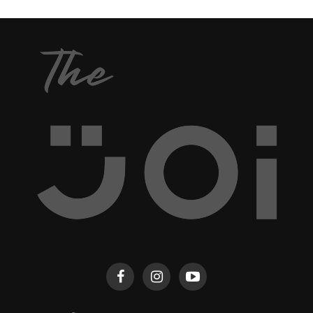
กำลังถูกปีศาจครอบงำจิตใจอยู่ วันนี้พวกเรา The Joi
เลยจะพาเพื่อน ๆ มาส่องปีศาจประจำ 12 ราศีที่อาจเข้า
สิงคุณ อ้างอิงจากเพจ Magic Books & Candle และ
หนังสือปีศาจวิทยา ปล. เป็นความเชื่อส่วนบุคคล...