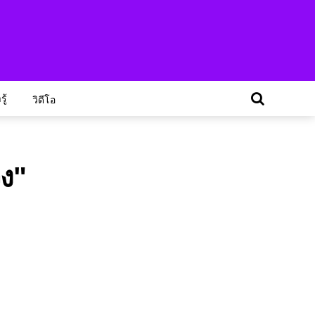
ู้
วิดีโอ
ง"