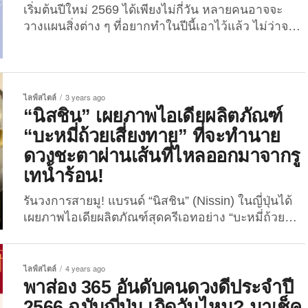
เริ่มต้นปีใหม่ 2569 ได้เพียงไม่กี่วัน หลายคนอาจจะ
วางแผนสิ่งต่าง ๆ ที่อยากทำในปีนี้เอาไว้แล้ว ไม่ว่าจะ
เป็นเรื่องการงาน, การเงิน, ความรัก, สุขภาพ ไปจนถึง
การท่องเที่ยว วันนี้ The Joi เลยจะพาเพื่อน ๆ มา
ส่อง 366 อันดับคนดวงดี ประจำปี 2569/2026 ตามฉบับ
คนญี่ปุ่นกัน โดยใช้ศาสตร์ ROKUYŌ (六曜) หรือ
ไลฟ์สไตล์
3 years ago
ศาสตร์ปฏิทิน “วันดีวันร้าย” โดยอ้างอิงจากเว็บไซต์
“นิสชิน” เผยภาพไอเดียผลิตภัณฑ์
micane.jp เว็บไซต์ดูดวงอันดับ 1...
“บะหมี่ถ้วยเสี่ยงทาย” ที่จะทำนาย
ดวงชะตาผ่านเส้นที่ไหลออกมาจากรู
เทน้ำร้อน!
รันวงการสายมู! แบรนด์ “นิสชิน” (Nissin) ในญี่ปุ่นได้
เผยภาพไอเดียผลิตภัณฑ์สุดครีเอทอย่าง “บะหมี่ถ้วย
เสี่ยงทาย” ที่จะทำนายดวงชะตาผ่านเส้นที่ไหลออกมา
จากรูเทน้ำร้อนทิ้งของถ้วย! ครีเอทต่อไม่รอแล้วน้า!
สำหรับแบรนด์ “นิสชิน” (Nissin) ในญี่ปุ่นที่เขากลับมาส
ไลฟ์สไตล์
4 years ago
ร้างเรื่องอีกครั้ง หลังจากที่ก่อนหน้านี้ทางแบรนด์ได้นำ
พาส่อง 365 อันดับคนดวงดีประจำปี
ไอเดียสุดปังเยอะแยะมากมายหลายอย่างเข้ามาสร้าง
2566 ฉบับญี่ปุ่น เกิดวันไหน? มาเช็ค