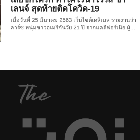
เลนจ์ สุดท้ายติดโควิด-19
เมื่อวันที่ 25 มีนาคม 2563 เว็บไซต์เดลี่เมล รายงานว่า
ลาร์ซ หนุ่มชาวอเมริกันวัย 21 ปี จากแคลิฟอร์เนีย ผู้
มีชื่อเสียงในโซเชียลมีเดีย โดยมักจะชอบอัดคลิปตลก ๆ
แปลก ๆ ลงโซเชียลจนมีผู้ติดตามจำนวนมาก ได้ออกมา
อัดคลิปเปิดเผยยอมรับว่า เขามีผลตรวจโรคโควิด
19 เป็นบวก ภายหลังจากก่อนหน้านี้ไม่กี่วัน เพิ่งอัดคลิป
ทำชาเลนจ์ เลียฝาชักโครกห้องน้ำสาธารณะ โดยลาร์ซ
ได้อัดคลิปเลียชักโครกโพสต์ลงแอปพลิเคชัน TikTok ซึ่ง
เป็นการเลียนแบบ...