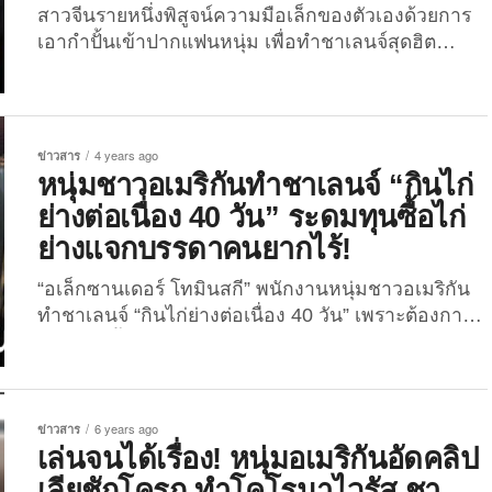
สาวจีนรายหนึ่งพิสูจน์ความมือเล็กของตัวเองด้วยการ
เอากำปั้นเข้าปากแฟนหนุ่ม เพื่อทำชาเลนจ์สุดฮิต
“Hand-eating Challenge” แต่เกิดผิดพลาดทางเทคนิค
ทำให้เอามือออกมาไม่ได้ จนต้องเข้าห้องฉุกเฉิน
“Hand-eating Challenge” ชาเลนจ์พิสูจน์ความมือเล็ก
ของสาวแดนมังกรที่กำลังฮิตสุด ๆ บนโลกโซเชียลจีน
ข่าวสาร
4 years ago
ในขณะนี้ ล่าสุดสร้างเรื่องให้กับคู่รักคู่หนึ่งจนต้อง
หนุ่มชาวอเมริกันทำชาเลนจ์ “กินไก่
เข้าไปใช้บริการแผนกฉุกเฉินของโรงพยาบาลกันเลยที
ย่างต่อเนื่อง 40 วัน” ระดมทุนซื้อไก่
เดียว ซึ่งเรื่องราวที่ว่านี้เกิดขึ้นในมณฑลจี๋หลินของจีน
ย่างแจกบรรดาคนยากไร้!
เมื่อวันที่ 18 มีนาคมที่ผ่านมา โดยสาวจีนได้เอากำปั้น
ข้างซ้ายของตัวเองยัดเข้าไปในปากของแฟนหนุ่มขณะ
“อเล็กซานเดอร์ โทมินสกี” พนักงานหนุ่มชาวอเมริกัน
ทำชาเลนจ์สุดฮิต แต่เมื่อเธอพยายามจะดึงมือออก กลับ
ทำชาเลนจ์ “กินไก่ย่างต่อเนื่อง 40 วัน” เพราะต้องการ
พบว่ามือของเธอไม่สามารถดึงออกได้และติดอยู่ในปาก
ระดมทุนซื้อ “ไก่ย่าง” แจกบรรดาคนยากไร้ในอเมริกา!
ของเขา และยิ่งเวลาผ่านไปมากเท่าไหร่น้ำลายก็ยิ่งไหล
เมื่อวันที่ 7 พฤศจิกายนที่ผ่านมา ทางเว็บไซต์ The
ออกจากปากของฝ่ายชายมากขึ้นเท่านั้น จนเขาเกือบ
Independent ได้รายงานเรื่องราวของชายชาวอเมริกัน
จะสำลักมือแฟนสาว และแม้ว่าแฟนหนุ่มจะอยู่ใน
วัย 31 ปี คนหนึ่งที่ต้องการทำชาเลนจ์ “กินไก่ 40 วัน”
ข่าวสาร
6 years ago
สถานการณ์ที่ไม่สะดวกสบายและน่าอับอาย...
ติดต่อกัน...
เล่นจนได้เรื่อง! หนุ่มอเมริกันอัดคลิป
เลียชักโครก ทำโคโรนาไวรัส ชา