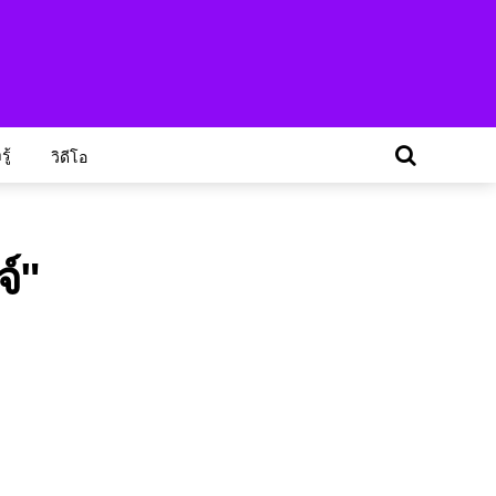
ู้
วิดีโอ
์"