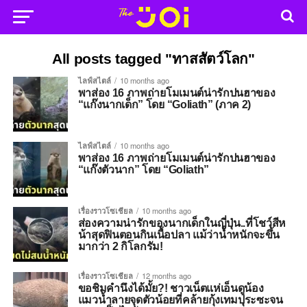
All posts tagged "ทาสสัตว์โลก"
ไลฟ์สไตล์
10 months ago
พาส่อง 16 ภาพถ่ายโมเมนต์น่ารักปนฮาของ
“แก๊งนากเด็ก” โดย “Goliath” (ภาค 2)
ไลฟ์สไตล์
10 months ago
พาส่อง 16 ภาพถ่ายโมเมนต์น่ารักปนฮาของ
“แก๊งตัวนาก” โดย “Goliath”
เรื่องราวโซเชียล
10 months ago
ส่องความน่ารักของนากเด็กในญี่ปุ่น..ที่โชว์สีห
น้าสุดฟินตอนกินเนื้อปลา แม้ว่าน้ำหนักจะขึ้น
มากว่า 2 กิโลกรัม!
เรื่องราวโซเชียล
12 months ago
ขอชิมคำนึงได้มั้ย?! ชาวเน็ตแห่เอ็นดูน้อง
แมวน้ำลายจุดตัวน้อยที่คล้ายกุ้งเทมปุระซะจน