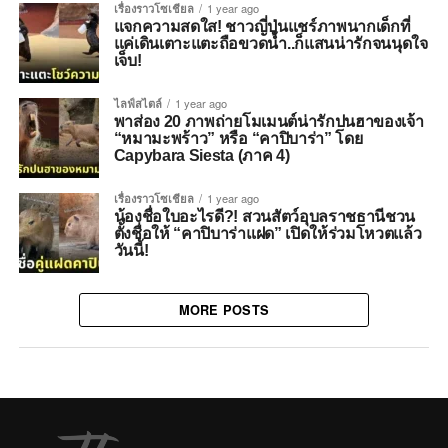
เรื่องราวโซเชียล
1 year ago
แจกความสดใส! ชาวญี่ปุ่นแชร์ภาพนากเด็กที่
แค่เดินเตาะแตะถือขวดน้ำ..ก็แสนน่ารักจนนุดใจ
เจ็บ!
ไลฟ์สไตล์
1 year ago
พาส่อง 20 ภาพถ่ายโมเมนต์น่ารักปนฮาของเจ้า
“หมามะพร้าว” หรือ “คาปิบาร่า” โดย
Capybara Siesta (ภาค 4)
เรื่องราวโซเชียล
1 year ago
น้องชื่อใบอะไรดี?! สวนสัตว์อุบลราชธานีชวน
ตั้งชื่อให้ “คาปิบาร่าแฝด” เปิดให้ร่วมโหวตแล้ว
วันนี้!
MORE POSTS