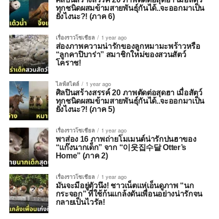
ทุกชนิดผสมข้ามสายพันธุ์กันได้..จะออกมาเป็น
ยังไงนะ?! (ภาค 6)
เรื่องราวโซเชียล
1 year ago
ส่องภาพความน่ารักของลูกหมามะพร้าวหรือ
“ลูกคาปิบาร่า” สมาชิกใหม่ของสวนสัตว์
โคราช!
ไลฟ์สไตล์
1 year ago
ศิลปินสร้างสรรค์ 20 ภาพตัดต่อสุดฮา เมื่อสัตว์
ทุกชนิดผสมข้ามสายพันธุ์กันได้..จะออกมาเป็น
ยังไงนะ?! (ภาค 5)
เรื่องราวโซเชียล
1 year ago
พาส่อง 16 ภาพถ่ายโมเมนต์น่ารักปนฮาของ
“แก๊งนากเด็ก” จาก “이웃집수달 Otter’s
Home” (ภาค 2)
เรื่องราวโซเชียล
1 year ago
มันจะมีอยู่ตัวนึง! ชาวเน็ตแห่เอ็นดูภาพ “นก
กระจอก” ที่ใช้ก้นแกล้งดันเพื่อนอย่างน่ารักจน
กลายเป็นไวรัล!