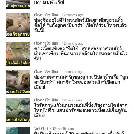
กลายเป็นไวรัล!
เรื่องราวโซเชียล
12 months ago
น้องชื่ออะไรดี?! สวนสัตว์เปิดเขาเขียวชวนตั้ง
ชื่อให้ “แก๊งลูกคาปิบาร่า” เปิดให้ร่วมโหวตแล้ว
วันนี้!
เรื่องราวโซเชียล
12 months ago
ชาวเน็ตแห่แซว “จิงโจ้” สุดหล่อของสวนสัตว์
เปิดเขาเขียว..ที่นอนอวดกล้ามโตจนกลายเป็นไว
รัล!
เรื่องราวโซเชียล
12 months ago
ส่องภาพความน่ารักของลูกกะปิปลาร้าหรือ “ลูก
คาปิบาร่า” สมาชิกใหม่ของสวนสัตว์เปิดเขา
เขียว!
เรื่องราวโซเชียล
12 months ago
ไวรัลภาพแก๊งนกนางแอ่นที่นั่งเรียงตามไซส์จาก
ใหญ่ไปจิ๋ว..แสนน่ารักซะจนชาวเน็ตแห่เอ็นดูกัน
เพียบ!
ไลฟ์สไตล์
12 months ago
ศิลปินสร้างสรรค์ 20 ภาพตัดต่อสุดฮา เมื่อสัตว์