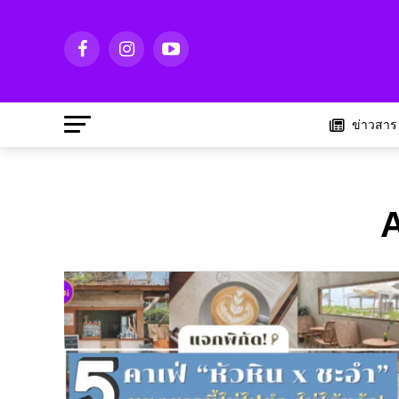
ข่าวสาร
A