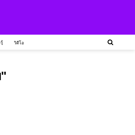
ู้
วิดีโอ
ย"