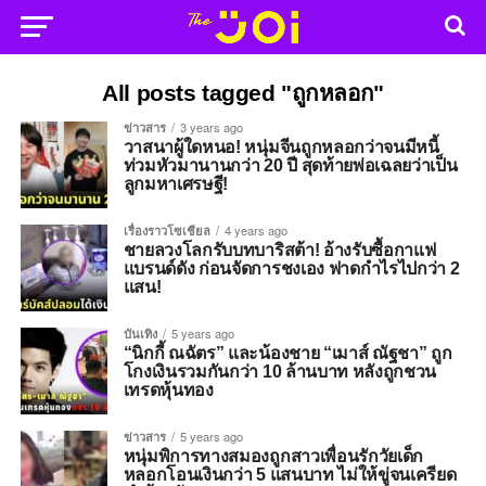
All posts tagged "ถูกหลอก"
ข่าวสาร
3 years ago
วาสนาผู้ใดหนอ! หนุ่มจีนถูกหลอกว่าจนมีหนี้
ท่วมหัวมานานกว่า 20 ปี สุดท้ายพ่อเฉลยว่าเป็น
ลูกมหาเศรษฐี!
เรื่องราวโซเชียล
4 years ago
ชายลวงโลกรับบทบาริสต้า! อ้างรับซื้อกาแฟ
แบรนด์ดัง ก่อนจัดการชงเอง ฟาดกำไรไปกว่า 2
แสน!
บันเทิง
5 years ago
“นิกกี้ ณฉัตร” และน้องชาย “เมาส์ ณัฐชา” ถูก
โกงเงินรวมกันกว่า 10 ล้านบาท หลังถูกชวน
เทรดหุ้นทอง
ข่าวสาร
5 years ago
หนุ่มพิการทางสมองถูกสาวเพื่อนรักวัยเด็ก
หลอกโอนเงินกว่า 5 แสนบาท ไม่ให้ขู่จนเครียด