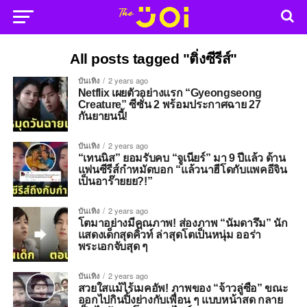
All posts tagged "ติ่งซีรีส์"
บันเทิง
2 years ago
Netflix เผยตัวอย่างแรก “Gyeongseong
Creature” ซีซั่น 2 พร้อมประกาศฉาย 27
กันยายนนี้!
บันเทิง
2 years ago
“เทนนิส” ยอมรับคบ “จูเนียร์” มา 9 ปีแล้ว ด้าน
แฟนซีรีส์กำหมัดบอก “แล้วนาฮีโดกับแพคอีจิน
เป็นอาร๊ายยย?!”
บันเทิง
2 years ago
โตมาอย่างมีคุณภาพ! ส่องภาพ “นัมดารึม” นัก
แสดงเด็กสุดคิ้วท์ ล่าสุดโตเป็นหนุ่ม ออร่า
พระเอกจับสุด ๆ
บันเทิง
2 years ago
สวยใสแม้ไร้เมคอัพ! ภาพของ “จ้าวลู่ซือ” ขณะ
ออกไปกินปิ้งย่างกับเพื่อน ๆ แบบหน้าสด กลาย