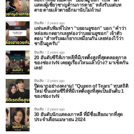
แสดงผู้เชี่ยวชาญด้านการตาย” หลังรับแต่บท
ตาย ตายแล้วตายอีกมานับไม่ถ้วน!
บันเทิง
2 years ago
แฟนคลับพิมพ์ไปหา “บยอนอูซอก” บอก “คำว่า
หล่อสะกดยากเลยท่องว่าบยอนอูซอก” เจ้าตัว
ตอบ “สำหรับผมก็ยากเหมือนกัน เลยท่องไว้ว่า
ชาอึนอูครับ”
บันเทิง
2 years ago
20 อันดับซีรีส์เกาหลีที่มีเรตติ้งสูงที่สุดตลอดกาล
ของช่อง tvN เคยดูเรื่องไหนแล้วบ้าง? มาเช็คกัน
เลย!
บันเทิง
2 years ago
ปิดฉากอย่างงดงาม! “Queen of Tears” ทุบสถิติ
ใหม่ ขึ้นแท่นซีรีส์ที่มีเรตติ้งสูงที่สุดเป็นอันดับ 1
ของช่อง tvN
บันเทิง
2 years ago
30 อันดับนักแสดงเกาหลี ที่มีชื่อเสียงมากที่สุด
ประจำเดือนเมษายน 2024