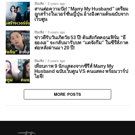
บันเทิง
2 years ago
สานต่อความปัง! “Marry My Husband” เตรียม
ถูกสร้างในเวอร์ชั่นญี่ปุ่น อ้างอิงตามต้นฉบับจาก
เว็บตูน
บันเทิง
3 years ago
ข่าวดีรับวันเกิดวัย 53 ปี! ต้นสังกัดคอนเฟิร์ม “อี
ยองเอ” จะกลับมารับบท “แดจังกึม” ในซีรีส์ภาค
ต่อหลังผ่านมา 20 ปี!
บันเทิง
3 years ago
เทียบภาพ 9 นักแสดงจากซีรีส์ Marry My
Husband ฉบับเว็บตูน VS คนแสดง พร้อมวาร์ป
ไอจี!
MORE POSTS