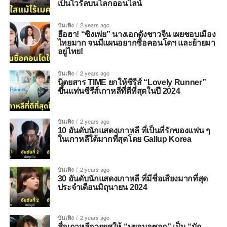
เป็นไวรัลบนโลกออนไลน์
บันเทิง
2 years ago
ฮือฮา! “ซิงเฟย” นางเอกดังชาวจีน เผยชอบเมือง
ไทยมาก จนมีแผนอยากซื้อคอนโดฯ และย้ายมา
อยู่ไทย!
บันเทิง
2 years ago
นิตยสาร TIME ยกให้ซีรีส์ “Lovely Runner”
ขึ้นแท่นซีรีส์เกาหลีที่ดีที่สุดในปี 2024
บันเทิง
2 years ago
10 อันดับนักแสดงเกาหลี ที่เป็นที่รักของแฟน ๆ
ในเกาหลีใต้มากที่สุดโดย Gallup Korea
บันเทิง
2 years ago
30 อันดับนักแสดงเกาหลี ที่มีชื่อเสียงมากที่สุด
ประจำเดือนมิถุนายน 2024
บันเทิง
2 years ago
สื่อเกาหลีอวยยศให้ “บยอนอูซอก” เป็น “นัก