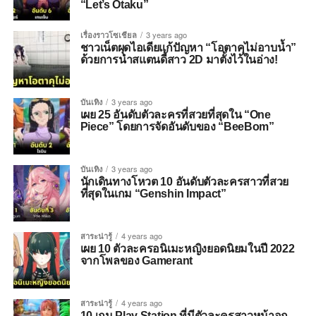
“Let’s Otaku”
เรื่องราวโซเชียล
3 years ago
ชาวเน็ตผุดไอเดียแก้ปัญหา “โอตาคุไม่อาบน้ำ”
ด้วยการนำสแตนดี้สาว 2D มาตั้งไว้ในอ่าง!
บันเทิง
3 years ago
เผย 25 อันดับตัวละครที่สวยที่สุดใน “One
Piece” โดยการจัดอันดับของ “BeeBom”
บันเทิง
3 years ago
นักเดินทางโหวต 10 อันดับตัวละครสาวที่สวย
ที่สุดในเกม “Genshin Impact”
สาระน่ารู้
4 years ago
เผย 10 ตัวละครอนิเมะหญิงยอดนิยมในปี 2022
จากโพลของ Gamerant
สาระน่ารู้
4 years ago
10 เกม Play Station ที่มีตัวละครสาวหน้าอก