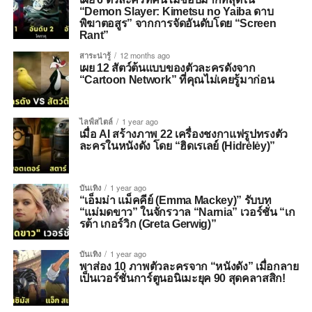
“Demon Slayer: Kimetsu no Yaiba ดาบ
พิฆาตอสูร” จากการจัดอันดับโดย “Screen
Rant”
สาระน่ารู้
12 months ago
เผย 12 สัตว์ต้นแบบของตัวละครดังจาก
“Cartoon Network” ที่คุณไม่เคยรู้มาก่อน
ไลฟ์สไตล์
1 year ago
เมื่อ AI สร้างภาพ 22 เครื่องชงกาแฟรูปทรงตัว
ละครในหนังดัง โดย “ฮิดเรเลย์ (Hidrėlėy)”
บันเทิง
1 year ago
“เอ็มม่า แม็คคีย์ (Emma Mackey)” รับบท
“แม่มดขาว” ในจักรวาล “Narnia” เวอร์ชั่น “เก
รต้า เกอร์วิก (Greta Gerwig)”
บันเทิง
1 year ago
พาส่อง 10 ภาพตัวละครจาก “หนังดัง” เมื่อกลาย
เป็นเวอร์ชั่นการ์ตูนอนิเมะยุค 90 สุดคลาสสิก!