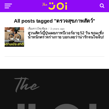
All posts tagged "ตรวจสุขภาพสัตว์"
เรื่องราวโซเชียล
3 years ago
สวนสัตว์ญี่ปุ่นเผยภาพบีเวอร์อายุ 52 วัน ขณะชั่ง
น้ำหนักตรวจร่างกาย บอกเลยว่าน่ารักจนใจเจ็บ!